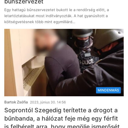
bűnszervezet
Egy hattagú bűnszervezetet bukott le a rendőrség előtt, a
letartóztatásukat most indítványozták. A hat gyanúsított a
költségvetésnek több mint egymilliárd…
MINDENMÁS
Bartok Zsófia
2023, június 30. 14:56
Soprontól Szegedig terítette a drogot a
bűnbanda, a hálózat feje még egy férfit
is felbérelt arra, hogy megölje ismerősét