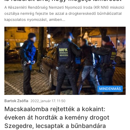
A Készenléti Rendőrség Nemzeti Nyomozó Iroda (KR NNI) miskolci
osztálya nemrég fejezte be azzal a drogkereskedő bűnhálózattal
kapcsolatos nyomozást, amiben…
MINDENMÁS
Bartok Zsófia
2022, január 17. 11:50
Macskaalomba rejtették a kokaint:
éveken át hordták a kemény drogot
Szegedre, lecsaptak a bűnbandára