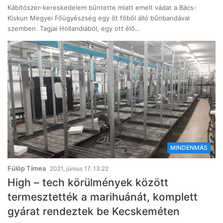
Kábítószer-kereskedelem bűntette miatt emelt vádat a Bács-
Kiskun Megyei Főügyészség egy öt főből álló bűnbandával
szemben. Tagjai Hollandiából, egy ott élő…
MINDENMÁS
Fülöp Tímea
2021, június 17. 13:22
High – tech körülmények között
termesztették a marihuánát, komplett
gyárat rendeztek be Kecskeméten