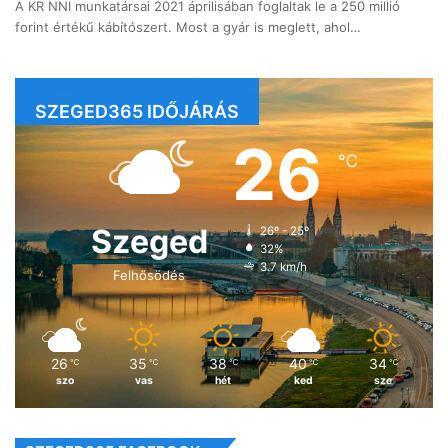
A KR NNI munkatársai 2021 áprilisában foglaltak le a 250 millió
forint értékű kábítószert. Most a gyár is meglett, ahol…
SZEGED365 IDŐJÁRÁS
26
℃
Szeged
26º - 25º
32%
3.7 km/h
Felhősödés
26
35
38
40
34
℃
℃
℃
℃
℃
szo
vas
hét
ked
sze