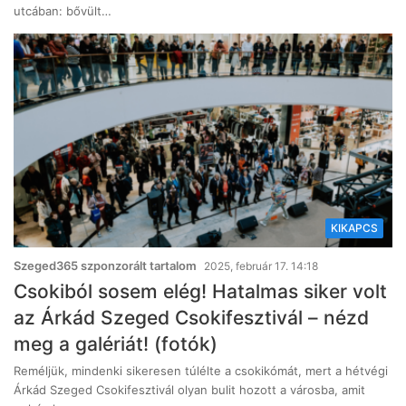
utcában: bővült…
KIKAPCS
Szeged365 szponzorált tartalom
2025, február 17. 14:18
Csokiból sosem elég! Hatalmas siker volt
az Árkád Szeged Csokifesztivál – nézd
meg a galériát! (fotók)
Reméljük, mindenki sikeresen túlélte a csokikómát, mert a hétvégi
Árkád Szeged Csokifesztivál olyan bulit hozott a városba, amit