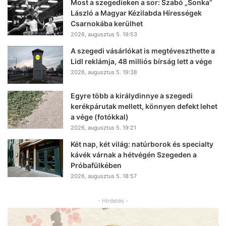
Most a szegedieken a sor: Szabó „Sonka”
László a Magyar Kézilabda Hírességek
Csarnokába kerülhet
2026, augusztus 5. 19:53
A szegedi vásárlókat is megtéveszthette a
Lidl reklámja, 48 milliós bírság lett a vége
2026, augusztus 5. 19:38
Egyre több a királydinnye a szegedi
kerékpárutak mellett, könnyen defekt lehet
a vége (fotókkal)
2026, augusztus 5. 19:21
Két nap, két világ: natúrborok és specialty
kávék várnak a hétvégén Szegeden a
Próbafülkében
2026, augusztus 5. 18:57
- Hirdetés -