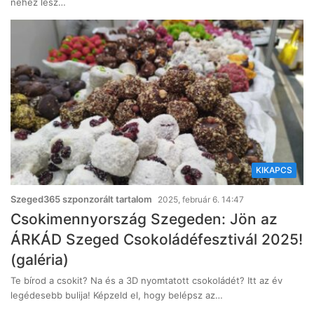
nehéz lesz…
KIKAPCS
Szeged365 szponzorált tartalom
2025, február 6. 14:47
Csokimennyország Szegeden: Jön az
ÁRKÁD Szeged Csokoládéfesztivál 2025!
(galéria)
Te bírod a csokit? Na és a 3D nyomtatott csokoládét? Itt az év
legédesebb bulija! Képzeld el, hogy belépsz az…