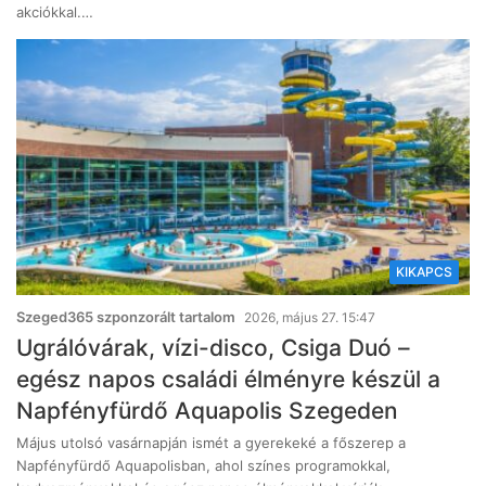
akciókkal.…
KIKAPCS
Szeged365 szponzorált tartalom
2026, május 27. 15:47
Ugrálóvárak, vízi-disco, Csiga Duó –
egész napos családi élményre készül a
Napfényfürdő Aquapolis Szegeden
Május utolsó vasárnapján ismét a gyerekeké a főszerep a
Napfényfürdő Aquapolisban, ahol színes programokkal,