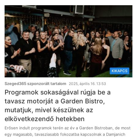
KIKAPCS
Szeged365 szponzorált tartalom
2025, április 16. 13:53
Programok sokaságával rúgja be a
tavasz motorját a Garden Bistro,
mutatjuk, mivel készülnek az
elkövetkezendő hetekben
Erősen indult programok terén az év a Garden Bistroban, de most
egy magasabb, tavasziasabb fokozatba kapcsolnak a Damjanich