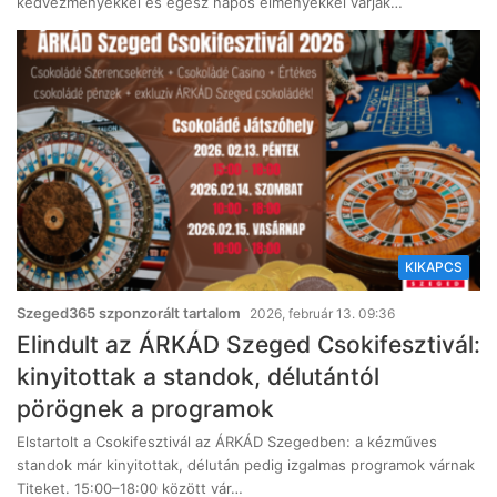
kedvezményekkel és egész napos élményekkel várják…
KIKAPCS
Szeged365 szponzorált tartalom
2026, február 13. 09:36
Elindult az ÁRKÁD Szeged Csokifesztivál:
kinyitottak a standok, délutántól
pörögnek a programok
Elstartolt a Csokifesztivál az ÁRKÁD Szegedben: a kézműves
standok már kinyitottak, délután pedig izgalmas programok várnak
Titeket. 15:00–18:00 között vár…