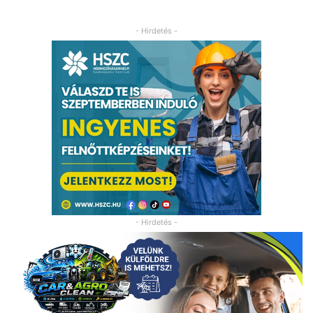
- Hirdetés -
- Hirdetés -