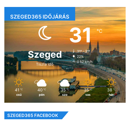
SZEGED365 IDŐJÁRÁS
31
℃
Szeged
31º - 31º
22%
0.52 km/h
Tiszta idő
41
40
35
35
38
℃
℃
℃
℃
℃
csü
pén
szo
vas
hét
SZEGED365 FACEBOOK