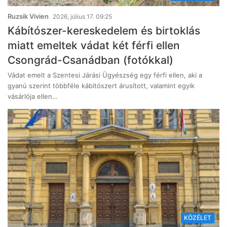
Ruzsik Vivien
2026, július 17. 09:25
Kábítószer-kereskedelem és birtoklás
miatt emeltek vádat két férfi ellen
Csongrád-Csanádban (fotókkal)
Vádat emelt a Szentesi Járási Ügyészség egy férfi ellen, aki a
gyanú szerint többféle kábítószert árusított, valamint egyik
vásárlója ellen…
KÖZÉLET