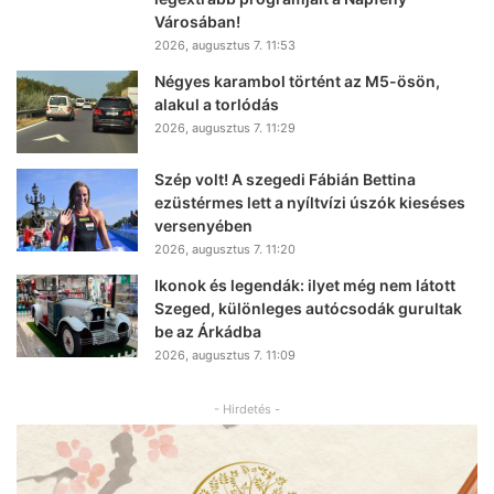
Városában!
2026, augusztus 7. 11:53
Négyes karambol történt az M5-ösön,
alakul a torlódás
2026, augusztus 7. 11:29
Szép volt! A szegedi Fábián Bettina
ezüstérmes lett a nyíltvízi úszók kieséses
versenyében
2026, augusztus 7. 11:20
Ikonok és legendák: ilyet még nem látott
Szeged, különleges autócsodák gurultak
be az Árkádba
2026, augusztus 7. 11:09
- Hirdetés -