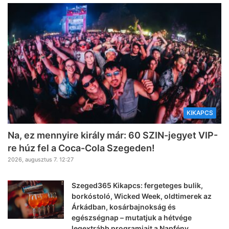
KIKAPCS
Na, ez mennyire király már: 60 SZIN-jegyet VIP-
re húz fel a Coca-Cola Szegeden!
2026, augusztus 7. 12:27
Szeged365 Kikapcs: fergeteges bulik,
borkóstoló, Wicked Week, oldtimerek az
Árkádban, kosárbajnokság és
egészségnap – mutatjuk a hétvége
legextrább programjait a Napfény