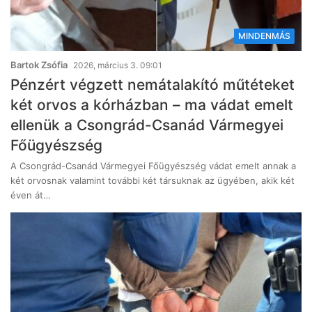
MINDENMÁS
Bartok Zsófia
2026, március 3. 09:01
Pénzért végzett nemátalakító műtéteket
két orvos a kórházban – ma vádat emelt
ellenük a Csongrád-Csanád Vármegyei
Főügyészség
A Csongrád-Csanád Vármegyei Főügyészség vádat emelt annak a
két orvosnak valamint további két társuknak az ügyében, akik két
éven át…