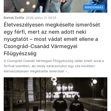
MINDENMÁS
Bartok Zsófia
2026, június 17. 08:35
Életveszélyesen megkéselte ismerősét
egy férfi, mert az nem adott neki
nyugtatót – most vádat emelt ellene a
Csongrád-Csanád Vármegyei
Főügyészség
A Csongrád-Csanád Vármegyei Főügyészség vádat emelt azzal a
férfival szemben, aki tavaly karácsonykor egy vita hevében
életveszélyesen megkéselte ismerősét –…