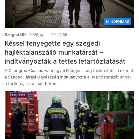
MINDENMÁS
Szeged365
2026, április 20. 12:55
Késsel fenyegette egy szegedi
hajléktalanszálló munkatársát –
indítványozták a tettes letartóztatását
A Csongrád-Csanád Vármegyei Főügyészség tájékoztatása szerint
a Szegedi Járási Ügyészség indítványozta a letartóztatását annak
a férfinak, aki a múlt héten…