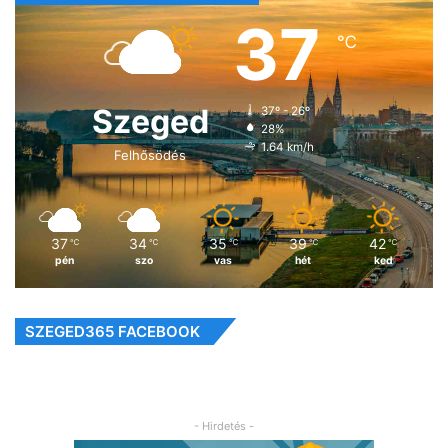
37
℃
Szeged
37º - 26º
28%
1.64 km/h
Felhősödés
37
34
35
39
42
℃
℃
℃
℃
℃
pén
szo
vas
hét
ked
SZEGED365 FACEBOOK
- Hirdetés -