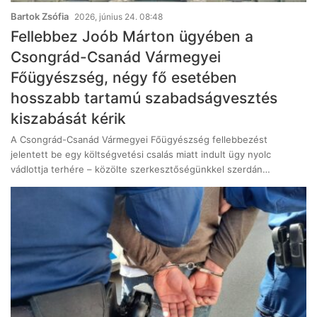
Bartok Zsófia
2026, június 24. 08:48
Fellebbez Joób Márton ügyében a
Csongrád-Csanád Vármegyei
Főügyészség, négy fő esetében
hosszabb tartamú szabadságvesztés
kiszabását kérik
A Csongrád-Csanád Vármegyei Főügyészség fellebbezést
jelentett be egy költségvetési csalás miatt indult ügy nyolc
vádlottja terhére – közölte szerkesztőségünkkel szerdán…