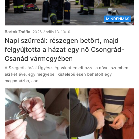
MINDENMÁS
Bartok Zsófia
2026, április 13. 10:10
Napi szürreál: részegen betört, majd
felgyújtotta a házat egy nő Csongrád-
Csanád vármegyében
A Szegedi Járási Ügyészség vádat emelt azzal a nővel szemben,
aki két éve, egy megyebeli kistelepülésen behatolt egy
magánházba, ahol…