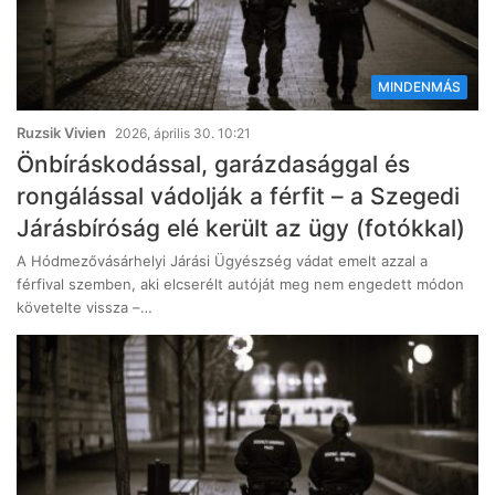
MINDENMÁS
Ruzsik Vivien
2026, április 30. 10:21
Önbíráskodással, garázdasággal és
rongálással vádolják a férfit – a Szegedi
Járásbíróság elé került az ügy (fotókkal)
A Hódmezővásárhelyi Járási Ügyészség vádat emelt azzal a
férfival szemben, aki elcserélt autóját meg nem engedett módon
követelte vissza –…