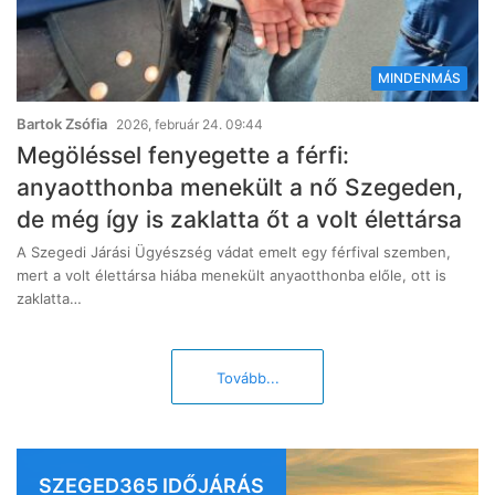
MINDENMÁS
Bartok Zsófia
2026, február 24. 09:44
Megöléssel fenyegette a férfi:
anyaotthonba menekült a nő Szegeden,
de még így is zaklatta őt a volt élettársa
A Szegedi Járási Ügyészség vádat emelt egy férfival szemben,
mert a volt élettársa hiába menekült anyaotthonba előle, ott is
zaklatta…
Tovább...
SZEGED365 IDŐJÁRÁS