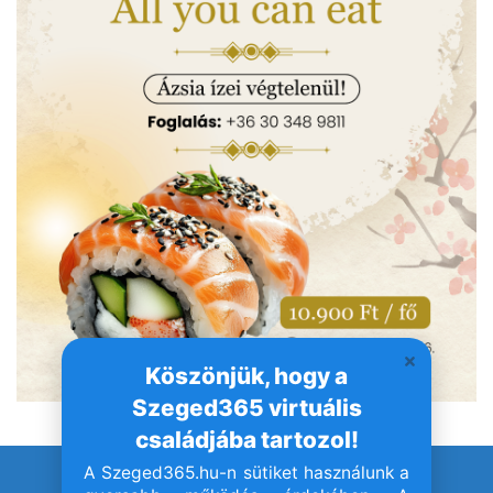
Köszönjük, hogy a
Szeged365 virtuális
családjába tartozol!
A Szeged365.hu-n sütiket használunk a
© Szeged365.hu I Minden jog fenntartva!