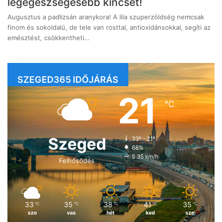
legegészségesebb kincsét!
Augusztus a padlizsán aranykora! A lila szuperzöldség nemcsak
finom és sokoldalú, de tele van rosttal, antioxidánsokkal, segíti az
emésztést, csökkentheti…
SZEGED365 IDŐJÁRÁS
21
℃
Szeged
33º - 21º
68%
5.35 km/h
Felhősödés
33
35
38
41
35
℃
℃
℃
℃
℃
szo
vas
hét
ked
sze