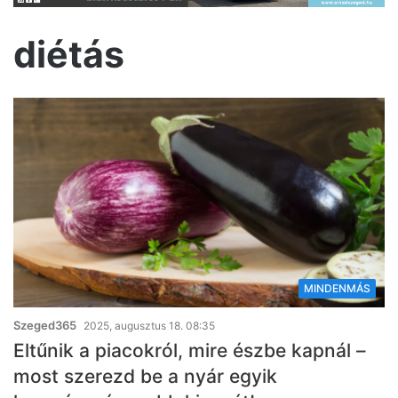
diétás
MINDENMÁS
Szeged365
2025, augusztus 18. 08:35
Eltűnik a piacokról, mire észbe kapnál –
most szerezd be a nyár egyik