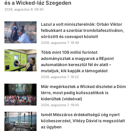
és a Wicked-láz Szegeden
2026, augusztus 8. 06:30
Lazul a volt miniszterelnök: Orbán Viktor
felbukkant a szerbiai trombitafesztiválon,
sörözött és csevapot kóstolt
2026, augusztus 7. 19:39
Több mint 109 millió forintot
adományoztak a magyarok a REpont
automatákon keresztül fél év alatt –
mutatjuk, kik kapják a támogatást
2026, augusztus 7. 19:22
Már megérkeztek a Wicked díszletei a Dóm
térre, most pedig kulisszatitkok is
kiderültek (videóval)
2026, augusztus 7. 19:05
Ismét Mészáros érdekeltségű cég nyert
közbeszerzést, Vitézy Dávid is megszólalt
az ügyben