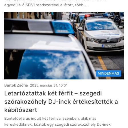
egyedülálló SPIVI rendszerével ellátott, több,…
MINDENMÁS
Bartok Zsófia
2025, március 31. 10:01
Letartóztattak két férfit – szegedi
szórakozóhely DJ-inek értékesítették a
kábítószert
Büntetőeljárás indult két férfival szemben, akik más
kereskedőknek, köztük egy szegedi szórakozóhely DJ-inek