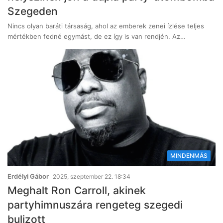
Szegeden
Nincs olyan baráti társaság, ahol az emberek zenei ízlése teljes
mértékben fedné egymást, de ez így is van rendjén. Az…
MINDENMÁS
Erdélyi Gábor
2025, szeptember 22. 18:34
Meghalt Ron Carroll, akinek
partyhimnuszára rengeteg szegedi
bulizott