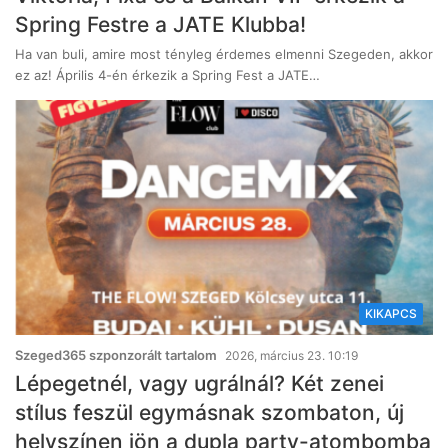
Spring Festre a JATE Klubba!
Ha van buli, amire most tényleg érdemes elmenni Szegeden, akkor
ez az! Április 4-én érkezik a Spring Fest a JATE…
KIKAPCS
Szeged365 szponzorált tartalom
2026, március 23. 10:19
Lépegetnél, vagy ugrálnál? Két zenei
stílus feszül egymásnak szombaton, új
helyszínen jön a dupla party-atombomba