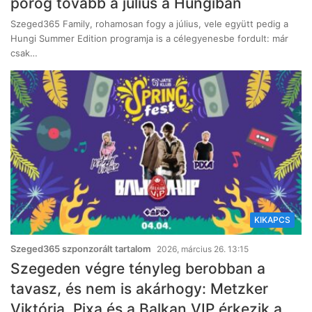
pörög tovább a július a Hungiban
Szeged365 Family, rohamosan fogy a július, vele együtt pedig a
Hungi Summer Edition programja is a célegyenesbe fordult: már
csak…
KIKAPCS
Szeged365 szponzorált tartalom
2026, március 26. 13:15
Szegeden végre tényleg berobban a
tavasz, és nem is akárhogy: Metzker
Viktória, Pixa és a Balkan VIP érkezik a