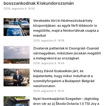
bosszankodnak Kiskundorozsmán
2026, augusztus 6. 19:50
Verekedés tört ki Hódmezővásárhely
központjában: az egyik férfi többször is
megütötte, majd a fémkorlátnak csapta a
másikat
2026, augusztus 6. 19:08
Zivatarok pattantak ki Csongrád-Csanád
vármegyében, miközben jócskán megdőlt
a melegrekord az országban
2026, augusztus 6. 18:54
Vitézy Dávid Szabadkán járt, és
bejelentette, hogy mikor indulhat el a
személyforgalom a Budapest-Belgrád
vasútvonalon
2026, augusztus 6. 18:32
Nyári bombaajánlat Szegeden – jéghideg
áron vár az új Škoda Octavia 1.5 TSI Joy a