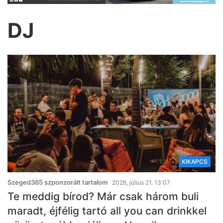
DJ
KIKAPCS
Szeged365 szponzorált tartalom
2026, július 21. 13:07
Te meddig bírod? Már csak három buli
maradt, éjfélig tartó all you can drinkkel