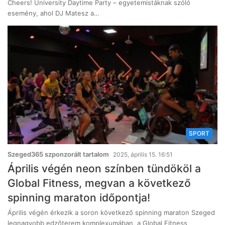
Cheers! University Daytime Party – egyetemistáknak szóló
esemény, ahol DJ Matesz a…
SPORT
Szeged365 szponzorált tartalom
2025, április 15. 16:51
Április végén neon színben tündököl a
Global Fitness, megvan a következő
spinning maraton időpontja!
Április végén érkezik a soron következő spinning maraton Szeged
legnagyobb edzőterem komplexumában, a Global Fitness