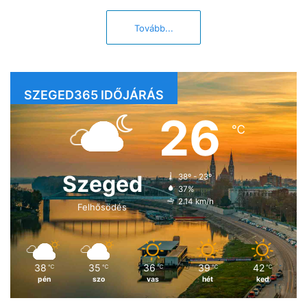
Tovább...
SZEGED365 IDŐJÁRÁS
26
℃
Szeged
38º - 23º
37%
2.14 km/h
Felhősödés
38
35
36
39
42
℃
℃
℃
℃
℃
pén
szo
vas
hét
ked