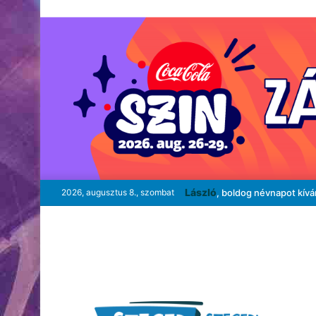
László
2026, augusztus 8., szombat
, boldog névnapot kív