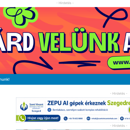
- Hirdetés -
ánunk!
- Hirdetés -
- Hirdetés -