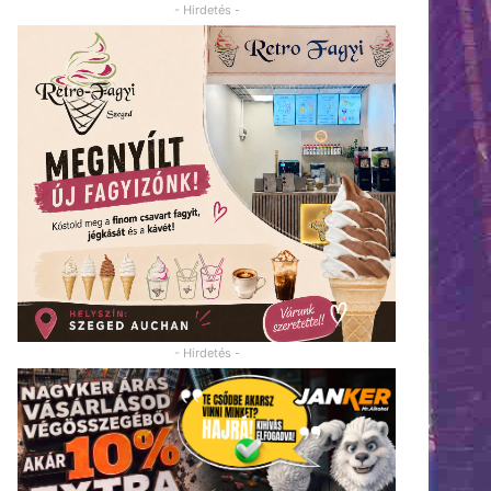
- Hirdetés -
- Hirdetés -