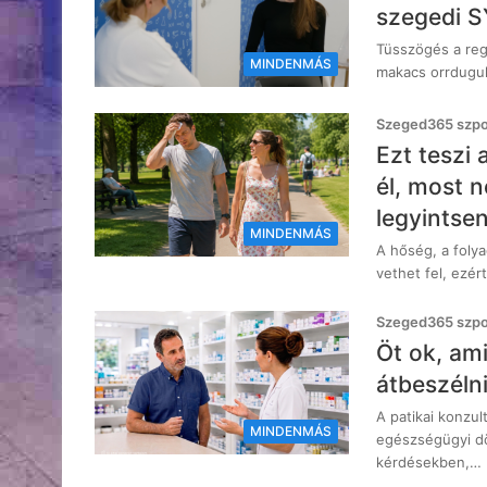
szegedi S
Tüsszögés a reg
MINDENMÁS
makacs orrdugul
Szeged365 szpon
Ezt teszi
él, most 
legyintse
MINDENMÁS
A hőség, a foly
vethet fel, ezé
Szeged365 szpon
Öt ok, am
átbeszéln
A patikai konzu
MINDENMÁS
egészségügyi dö
kérdésekben,…