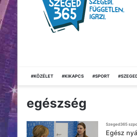
#KÖZÉLET
#KIKAPCS
#SPORT
#SZEGED
egészség
Szeged365 szpon
Egész nyá