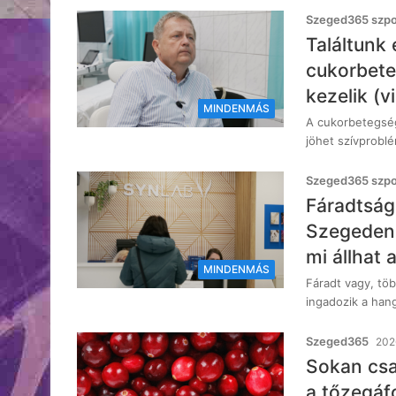
Szeged365 szpon
Találtunk 
cukorbete
kezelik (v
MINDENMÁS
A cukorbetegség
jöhet szívprobl
Szeged365 szpon
Fáradtság
Szegeden
mi állhat 
MINDENMÁS
Fáradt vagy, töb
ingadozik a han
Szeged365
2026
Sokan csa
a tőzegáf