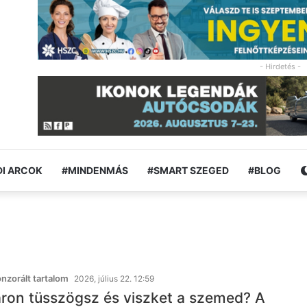
- Hirdetés -
I ARCOK
#MINDENMÁS
#SMART SZEGED
#BLOG
zorált tartalom
2026, július 22. 12:59
ron tüsszögsz és viszket a szemed? A