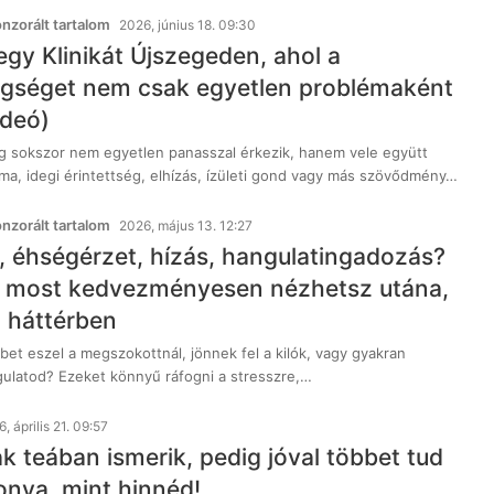
zorált tartalom
2026, június 18. 09:30
egy Klinikát Újszegeden, ahol a
gséget nem csak egyetlen problémaként
ideó)
 sokszor nem egyetlen panasszal érkezik, hanem vele együtt
éma, idegi érintettség, elhízás, ízületi gond vagy más szövődmény…
zorált tartalom
2026, május 13. 12:27
, éhségérzet, hízás, hangulatingadozás?
 most kedvezményesen nézhetsz utána,
a háttérben
bet eszel a megszokottnál, jönnek fel a kilók, vagy gyakran
gulatod? Ezeket könnyű ráfogni a stresszre,…
, április 21. 09:57
k teában ismerik, pedig jóval többet tud
onya, mint hinnéd!