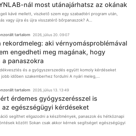
YNLAB-nál most utánajárhatsz az okának
geli kávé mellett, viszkető szem egy szabadtéri program után,
ás vagy újra és újra visszatérő bőrpanaszok? A…
zorált tartalom
2026, július 20. 09:07
 a rekordmeleg: aki vérnyomásproblémával
nem engedheti meg magának, hogy
n a panaszokra
adékvesztés és a gyógyszerszedés együtt komoly kérdéseket
rt jobb időben szakemberhez fordulni A nyári meleg,…
zorált tartalom
2026, július 13. 13:49
iért érdemes gyógyszerésszel is
i az egészségügyi kérdéseket
ltáció segíthet eligazodni a készítmények, panaszok és hétköznapi
ntések között Sokan csak akkor kérnek segítséget egészségügyi