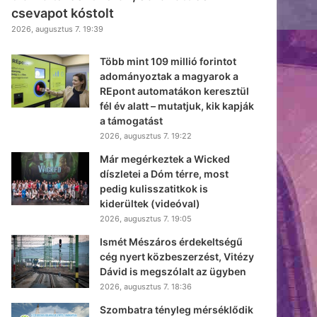
csevapot kóstolt
2026, augusztus 7. 19:39
Több mint 109 millió forintot
adományoztak a magyarok a
REpont automatákon keresztül
fél év alatt – mutatjuk, kik kapják
a támogatást
2026, augusztus 7. 19:22
Már megérkeztek a Wicked
díszletei a Dóm térre, most
pedig kulisszatitkok is
kiderültek (videóval)
2026, augusztus 7. 19:05
Ismét Mészáros érdekeltségű
cég nyert közbeszerzést, Vitézy
Dávid is megszólalt az ügyben
2026, augusztus 7. 18:36
Szombatra tényleg mérséklődik