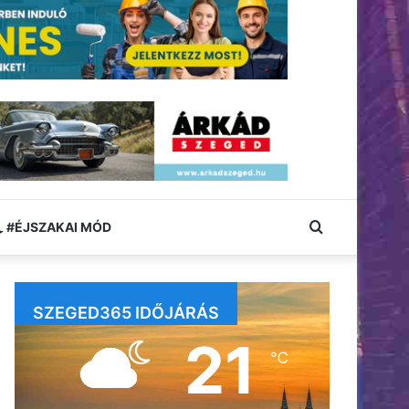
Keresés:
#ÉJSZAKAI MÓD
SZEGED365 IDŐJÁRÁS
21
℃