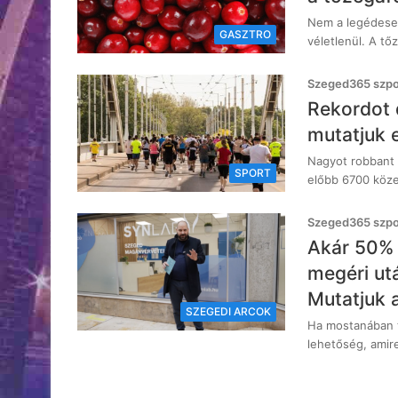
Nem a legédeseb
GASZTRO
véletlenül. A t
Szeged365 szpon
Rekordot 
mutatjuk 
Nagyot robbant
SPORT
előbb 6700 köze
Szeged365 szpon
Akár 50%
megéri utá
Mutatjuk a
SZEGEDI ARCOK
Ha mostanában t
lehetőség, amir