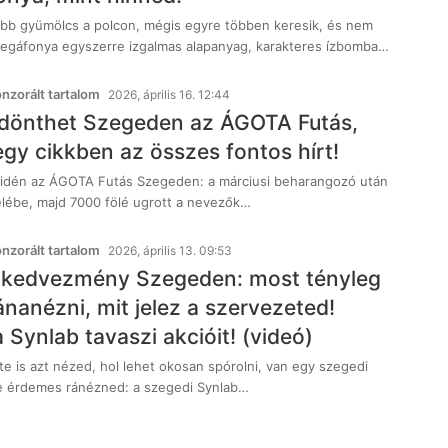
b gyümölcs a polcon, mégis egyre többen keresik, és nem
őzegáfonya egyszerre izgalmas alapanyag, karakteres ízbomba…
zorált tartalom
2026, április 16. 12:44
dönthet Szegeden az ÁGOTA Futás,
egy cikkben az összes fontos hírt!
 idén az ÁGOTA Futás Szegeden: a márciusi beharangozó után
lébe, majd 7000 fölé ugrott a nevezők…
zorált tartalom
2026, április 13. 09:53
 kedvezmény Szegeden: most tényleg
nanézni, mit jelez a szervezeted!
 Synlab tavaszi akcióit! (videó)
e is azt nézed, hol lehet okosan spórolni, van egy szegedi
e érdemes ránézned: a szegedi Synlab…