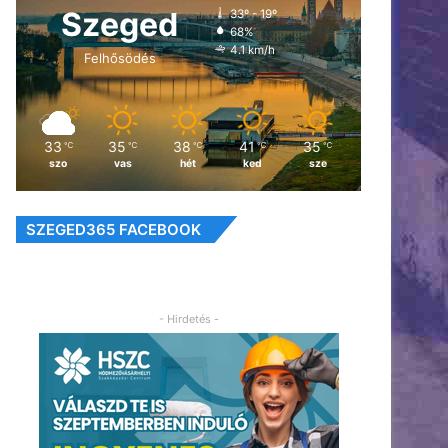
Szeged
33º - 19º
68%
4.1 km/h
Felhősödés
33
35
38
41
35
℃
℃
℃
℃
℃
szo
vas
hét
ked
sze
SZEGED365 FACEBOOK
- Hirdetés -