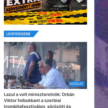
LEGFRISSEBB
KÖZÉLET
Lazul a volt miniszterelnök: Orbán
Viktor felbukkant a szerbiai
trombitafesztiválon, sörözött és