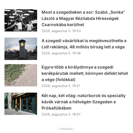
Most a szegedieken a sor: Szabó „Sonka”
László a Magyar Kézilabda Hírességek
Csarnokába kerülhet
2026, augusztus 5. 19:53
A szegedi vásárlókat is megtéveszthette a
Lidl reklámja, 48 milliós bírság lett a vége
2026, augusztus 5. 19:38
Egyre több a királydinnye a szegedi
kerékpárutak mellett, könnyen defekt lehet
a vége (fotókkal)
2026, augusztus 5. 19:21
Két nap, két világ: natúrborok és specialty
kávék várnak a hétvégén Szegeden a
Próbafülkében
2026, augusztus 5. 18:57
- Hirdetés -