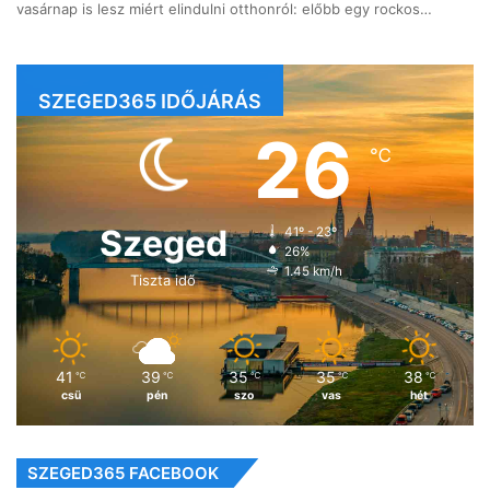
vasárnap is lesz miért elindulni otthonról: előbb egy rockos…
SZEGED365 IDŐJÁRÁS
26
℃
Szeged
41º - 23º
26%
1.45 km/h
Tiszta idő
41
39
35
35
38
℃
℃
℃
℃
℃
csü
pén
szo
vas
hét
SZEGED365 FACEBOOK