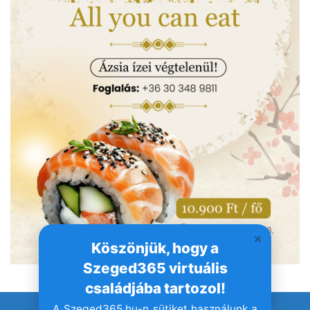
Köszönjük, hogy a
Szeged365 virtuális
családjába tartozol!
A Szeged365.hu-n sütiket használunk a