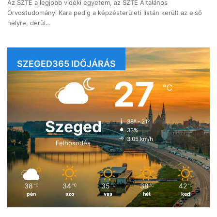
Az SZTE a legjobb vidéki egyetem, az SZTE Általános
Orvostudományi Kara pedig a képzésterületi listán került az első
helyre, derül…
SZEGED365 IDŐJÁRÁS
27
℃
Szeged
38º - 21º
33%
3.05 km/h
Felhősödés
38
34
35
38
42
℃
℃
℃
℃
℃
pén
szo
vas
hét
ked