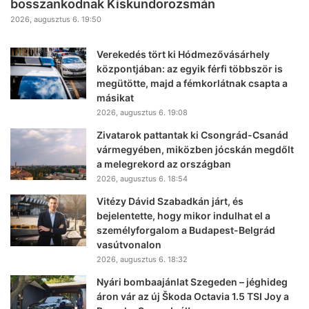
bosszankodnak Kiskundorozsmán
2026, augusztus 6. 19:50
Verekedés tört ki Hódmezővásárhely
központjában: az egyik férfi többször is
megütötte, majd a fémkorlátnak csapta a
másikat
2026, augusztus 6. 19:08
Zivatarok pattantak ki Csongrád-Csanád
vármegyében, miközben jócskán megdőlt
a melegrekord az országban
2026, augusztus 6. 18:54
Vitézy Dávid Szabadkán járt, és
bejelentette, hogy mikor indulhat el a
személyforgalom a Budapest-Belgrád
vasútvonalon
2026, augusztus 6. 18:32
Nyári bombaajánlat Szegeden – jéghideg
áron vár az új Škoda Octavia 1.5 TSI Joy a