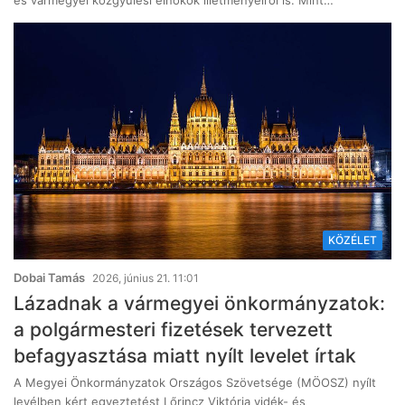
és vármegyei közgyűlési elnökök illetményeiről is. Mint…
KÖZÉLET
Dobai Tamás
2026, június 21. 11:01
Lázadnak a vármegyei önkormányzatok:
a polgármesteri fizetések tervezett
befagyasztása miatt nyílt levelet írtak
A Megyei Önkormányzatok Országos Szövetsége (MÖOSZ) nyílt
levélben kért egyeztetést Lőrincz Viktória vidék- és