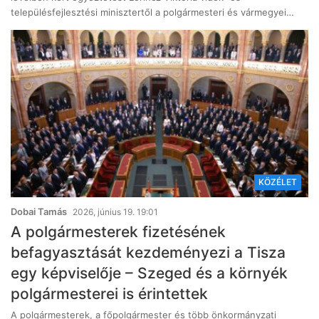
településfejlesztési minisztertől a polgármesteri és vármegyei…
KÖZÉLET
Dobai Tamás
2026, június 19. 19:01
A polgármesterek fizetésének
befagyasztását kezdeményezi a Tisza
egy képviselője – Szeged és a környék
polgármesterei is érintettek
A polgármesterek, a főpolgármester és több önkormányzati