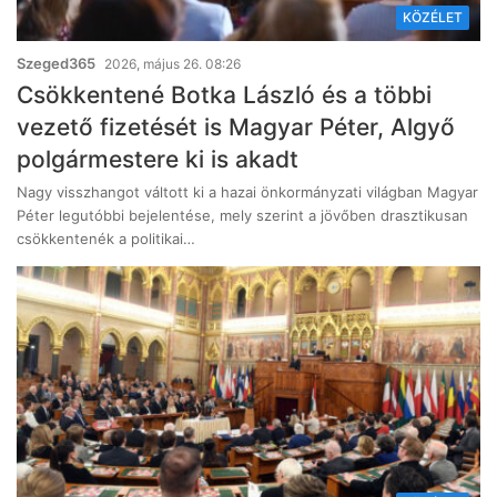
KÖZÉLET
Szeged365
2026, május 26. 08:26
Csökkentené Botka László és a többi
vezető fizetését is Magyar Péter, Algyő
polgármestere ki is akadt
Nagy visszhangot váltott ki a hazai önkormányzati világban Magyar
Péter legutóbbi bejelentése, mely szerint a jövőben drasztikusan
csökkentenék a politikai…