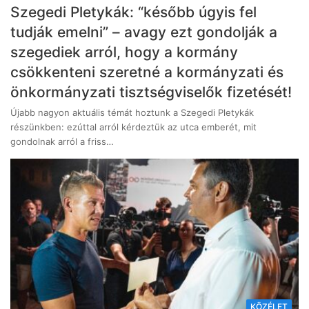
Szegedi Pletykák: “később úgyis fel
tudják emelni” – avagy ezt gondolják a
szegediek arról, hogy a kormány
csökkenteni szeretné a kormányzati és
önkormányzati tisztségviselők fizetését!
Újabb nagyon aktuális témát hoztunk a Szegedi Pletykák
részünkben: ezúttal arról kérdeztük az utca emberét, mit
gondolnak arról a friss…
KÖZÉLET