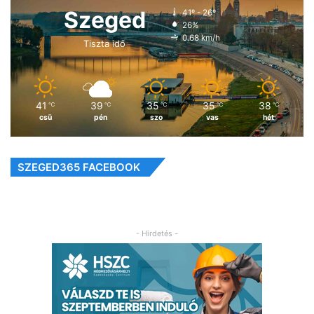
Szeged
41º - 26º
26%
0.68 km/h
Tiszta idő
41
39
35
35
38
℃
℃
℃
℃
℃
csü
pén
szo
vas
hét
SZEGED365 FACEBOOK
- Hirdetés -