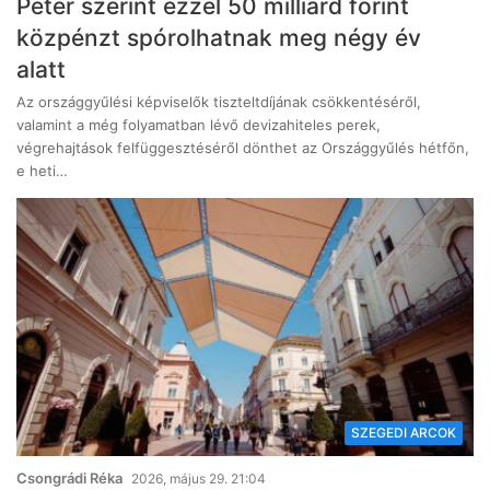
Péter szerint ezzel 50 milliárd forint
közpénzt spórolhatnak meg négy év
alatt
Az országgyűlési képviselők tiszteltdíjának csökkentéséről,
valamint a még folyamatban lévő devizahiteles perek,
végrehajtások felfüggesztéséről dönthet az Országgyűlés hétfőn,
e heti…
SZEGEDI ARCOK
Csongrádi Réka
2026, május 29. 21:04