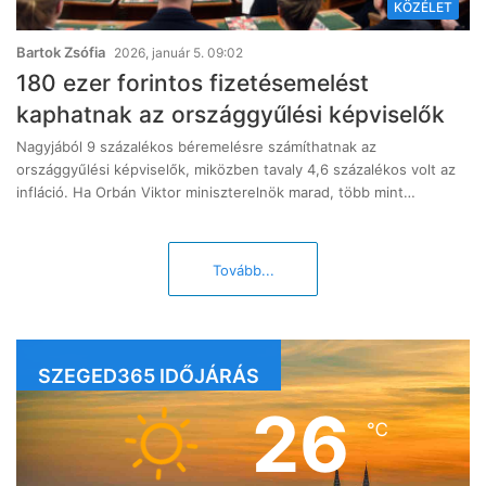
KÖZÉLET
Bartok Zsófia
2026, január 5. 09:02
180 ezer forintos fizetésemelést
kaphatnak az országgyűlési képviselők
Nagyjából 9 százalékos béremelésre számíthatnak az
országgyűlési képviselők, miközben tavaly 4,6 százalékos volt az
infláció. Ha Orbán Viktor miniszterelnök marad, több mint…
Tovább...
SZEGED365 IDŐJÁRÁS
26
℃