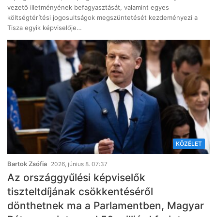
vezető illetményének befagyasztását, valamint egyes
költségtérítési jogosultságok megszüntetését kezdeményezi a
Tisza egyik képviselője…
KÖZÉLET
Bartok Zsófia
2026, június 8. 07:37
Az országgyűlési képviselők
tiszteltdíjának csökkentéséről
dönthetnek ma a Parlamentben, Magyar