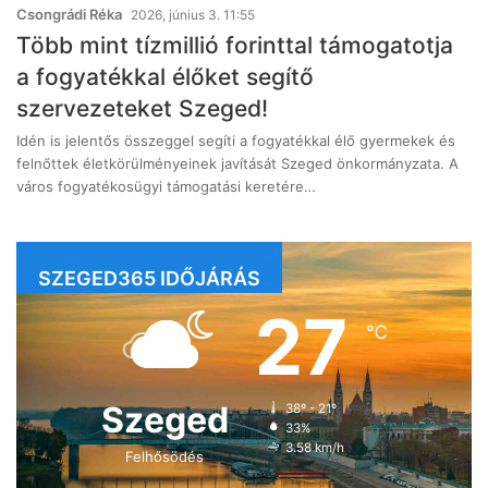
Csongrádi Réka
2026, június 3. 11:55
Több mint tízmillió forinttal támogatotja
a fogyatékkal élőket segítő
szervezeteket Szeged!
Idén is jelentős összeggel segíti a fogyatékkal élő gyermekek és
felnőttek életkörülményeinek javítását Szeged önkormányzata. A
város fogyatékosügyi támogatási keretére…
SZEGED365 IDŐJÁRÁS
27
℃
Szeged
38º - 21º
33%
3.58 km/h
Felhősödés