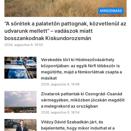
MINDENMÁS
“A sörétek a palatetőn pattognak, közvetlenül az
udvarunk mellett” – vadászok miatt
bosszankodnak Kiskundorozsmán
2026, augusztus 6. 19:50
Verekedés tört ki Hódmezővásárhely
központjában: az egyik férfi többször is
megütötte, majd a fémkorlátnak csapta a
másikat
2026, augusztus 6. 19:08
Zivatarok pattantak ki Csongrád-Csanád
vármegyében, miközben jócskán megdőlt
a melegrekord az országban
2026, augusztus 6. 18:54
Vitézy Dávid Szabadkán járt, és
bejelentette, hogy mikor indulhat el a