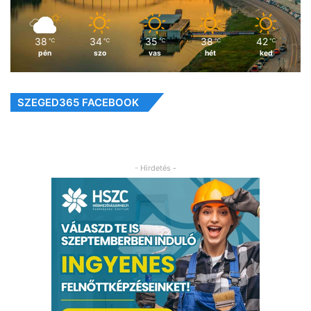
38
34
35
38
42
℃
℃
℃
℃
℃
pén
szo
vas
hét
ked
SZEGED365 FACEBOOK
- Hirdetés -