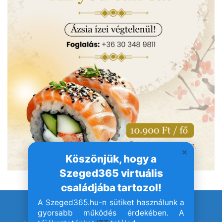
Köszönjük, hogy a
Szeged365 virtuális
családjába tartozol!
A Szeged365.hu-n sütiket használunk a
© Szeged365.hu I Minden jog fenntartva!
gyorsabb működés érdekében. A