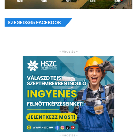
szo
vas
hét
ked
sze
SZEGED365 FACEBOOK
- Hirdetés -
- Hirdetés -