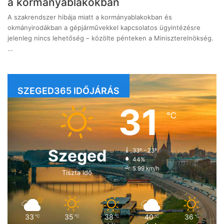
a kormányablakokban
A szakrendszer hibája miatt a kormányablakokban és
okmányirodákban a gépjárművekkel kapcsolatos ügyintézésre
jelenleg nincs lehetőség – közölte pénteken a Miniszterelnökség.
…
SZEGED365 IDŐJÁRÁS
31
℃
Szeged
33º - 23º
44%
5.99 km/h
Tiszta idő
33
35
38
40
36
℃
℃
℃
℃
℃