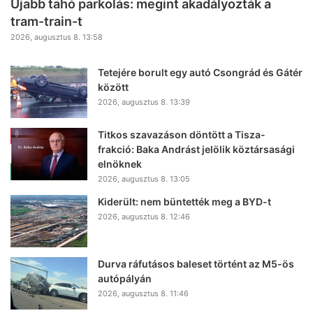
Újabb tahó parkolás: megint akadályozták a
tram-train-t
2026, augusztus 8. 13:58
Tetejére borult egy autó Csongrád és Gátér
között
2026, augusztus 8. 13:39
Titkos szavazáson döntött a Tisza-
frakció: Baka Andrást jelölik köztársasági
elnöknek
2026, augusztus 8. 13:05
Kiderült: nem büntették meg a BYD-t
2026, augusztus 8. 12:46
Durva ráfutásos baleset történt az M5-ös
autópályán
2026, augusztus 8. 11:46