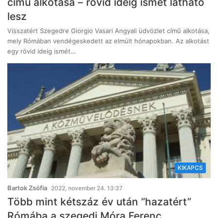
című alkotása – rövid ideig ismét látható
lesz
Visszatért Szegedre Giorgio Vasari Angyali üdvözlet című alkotása,
mely Rómában vendégeskedett az elmúlt hónapokban. Az alkotást
egy rövid ideig ismét…
KIKAPCS
Bartok Zsófia
2022, november 24. 13:37
Több mint kétszáz év után “hazatért”
Rómába a szegedi Móra Ferenc