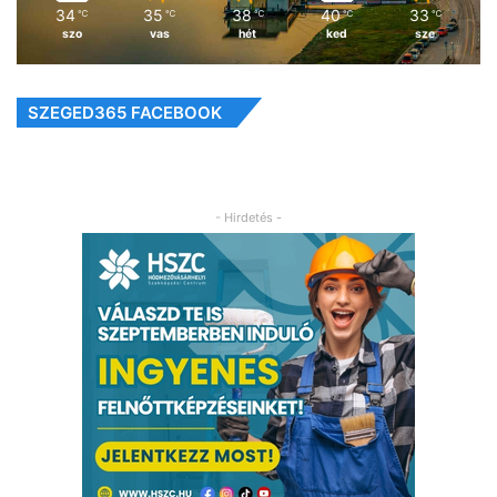
34
35
38
40
33
℃
℃
℃
℃
℃
szo
vas
hét
ked
sze
SZEGED365 FACEBOOK
- Hirdetés -