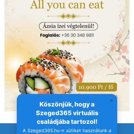
Köszönjük, hogy a
Szeged365 virtuális
családjába tartozol!
A Szeged365.hu-n sütiket használunk a