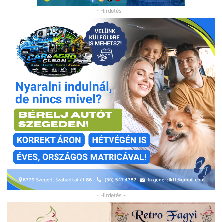
- Hirdetés -
- Hirdetés -