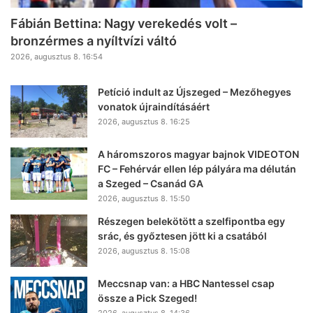
Fábián Bettina: Nagy verekedés volt –
bronzérmes a nyíltvízi váltó
2026, augusztus 8. 16:54
Petíció indult az Újszeged – Mezőhegyes
vonatok újraindításáért
2026, augusztus 8. 16:25
A háromszoros magyar bajnok VIDEOTON
FC – Fehérvár ellen lép pályára ma délután
a Szeged – Csanád GA
2026, augusztus 8. 15:50
Részegen belekötött a szelfipontba egy
srác, és győztesen jött ki a csatából
2026, augusztus 8. 15:08
Meccsnap van: a HBC Nantessel csap
össze a Pick Szeged!