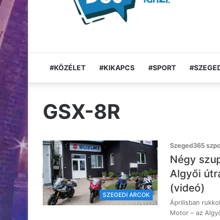
#KÖZÉLET
#KIKAPCS
#SPORT
#SZEGED
GSX-8R
Szeged365 szpon
Négy szup
Algyői útr
(videó)
SZEGEDI ARCOK
Áprilisban rukko
Motor – az Algy