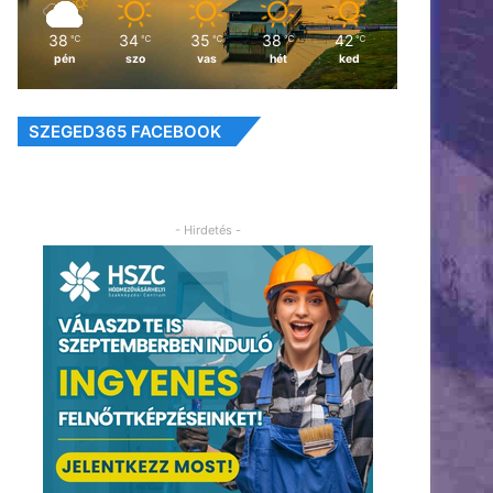
38
34
35
38
42
℃
℃
℃
℃
℃
pén
szo
vas
hét
ked
SZEGED365 FACEBOOK
- Hirdetés -