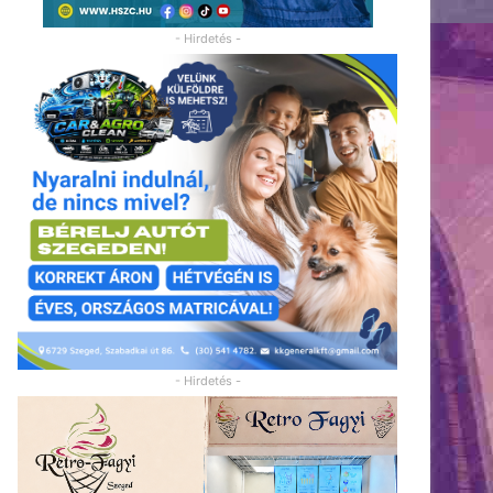
- Hirdetés -
- Hirdetés -