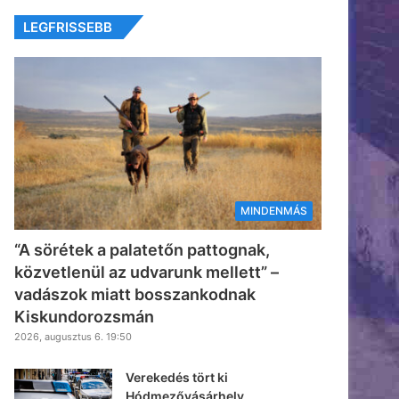
LEGFRISSEBB
MINDENMÁS
“A sörétek a palatetőn pattognak,
közvetlenül az udvarunk mellett” –
vadászok miatt bosszankodnak
Kiskundorozsmán
2026, augusztus 6. 19:50
Verekedés tört ki
Hódmezővásárhely