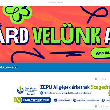
- Hirdetés -
ot kívánunk!
- Hirdetés -
- Hirdetés -