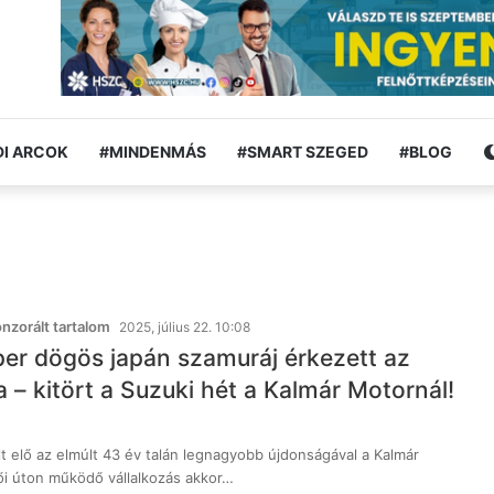
I ARCOK
#MINDENMÁS
#SMART SZEGED
#BLOG
zorált tartalom
2025, július 22. 10:08
er dögös japán szamuráj érkezett az
a – kitört a Suzuki hét a Kalmár Motornál!
lt elő az elmúlt 43 év talán legnagyobb újdonságával a Kalmár
ői úton működő vállalkozás akkor…