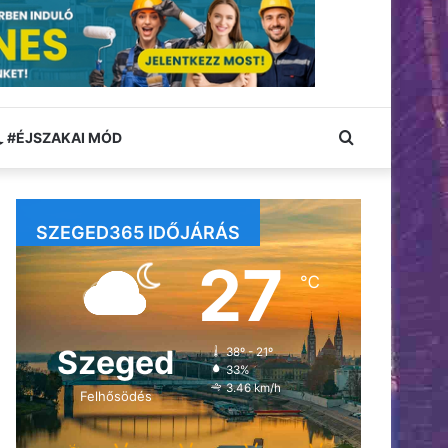
Keresés:
#ÉJSZAKAI MÓD
SZEGED365 IDŐJÁRÁS
27
℃
Szeged
38º - 21º
33%
3.46 km/h
Felhősödés