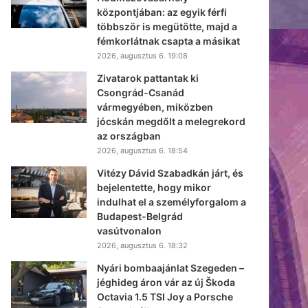
központjában: az egyik férfi
többször is megütötte, majd a
fémkorlátnak csapta a másikat
2026, augusztus 6. 19:08
Zivatarok pattantak ki
Csongrád-Csanád
vármegyében, miközben
jócskán megdőlt a melegrekord
az országban
2026, augusztus 6. 18:54
Vitézy Dávid Szabadkán járt, és
bejelentette, hogy mikor
indulhat el a személyforgalom a
Budapest-Belgrád
vasútvonalon
2026, augusztus 6. 18:32
Nyári bombaajánlat Szegeden –
jéghideg áron vár az új Škoda
Octavia 1.5 TSI Joy a Porsche