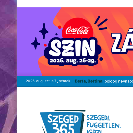
Berta, Bettina
2026, augusztus 7., péntek
, boldog névnap