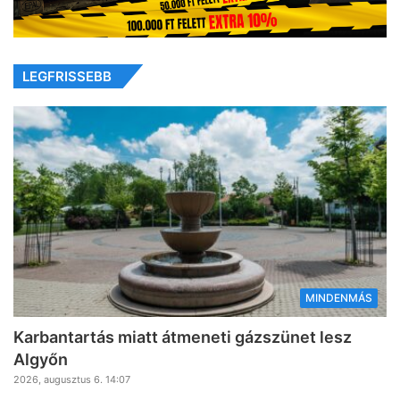
LEGFRISSEBB
MINDENMÁS
Karbantartás miatt átmeneti gázszünet lesz
Algyőn
2026, augusztus 6. 14:07