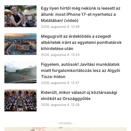
Egy ilyen hírtől még nekünk is leesett az
állunk: most iPhone 17-et nyerhetsz a
Malátában! (videó)
2026, augusztus 6. 13:49
Megugrott az érdeklődés a szegedi
albérletek iránt az egyetemi ponthatárok
kihirdetése után
2026, augusztus 6. 13:24
Figyelem, autósok! Javítási munkálatok
miatt forgalomkorlátozás lesz az Algyői
Tisza-hídon
2026, augusztus 6. 12:47
Kiderült, mikor választ új köztársasági
elnököt az Országgyűlés
2026, augusztus 6. 12:28
- Hirdetés -