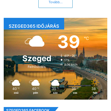
Tovább...
SZEGED365 IDŐJÁRÁS
39
℃
Szeged
40º - 26º
17%
3.06 km/h
Felhősödés
40
40
35
35
38
℃
℃
℃
℃
℃
csü
pén
szo
vas
hét
SZEGED365 FACEBOOK