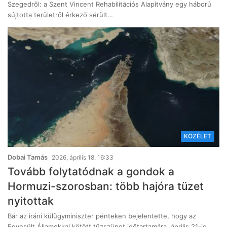
Szegedről: a Szent Vincent Rehabilitációs Alapítvány egy háború
sújtotta területről érkező sérült…
KÖZÉLET
Dobai Tamás
2026, április 18. 16:33
Tovább folytatódnak a gondok a
Hormuzi-szorosban: több hajóra tüzet
nyitottak
Bár az iráni külügyminiszter pénteken bejelentette, hogy az
Egyesült Államokkal kötött tűzszünet időtartamára, április 21-ig