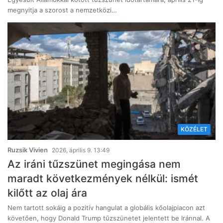
megnyitja a szorost a nemzetközi…
KÖZÉLET
Ruzsik Vivien
2026, április 9. 13:49
Az iráni tűzszünet megingása nem
maradt következmények nélkül: ismét
kilőtt az olaj ára
Nem tartott sokáig a pozitív hangulat a globális kőolajpiacon azt
követően, hogy Donald Trump tűzszünetet jelentett be Iránnal. A