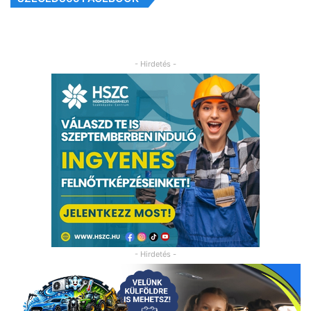
- Hirdetés -
- Hirdetés -