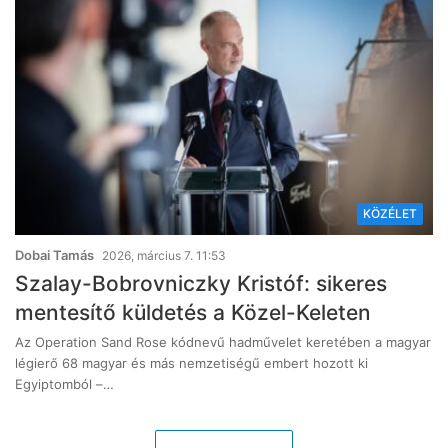
KÖZÉLET
Dobai Tamás
2026, március 7. 11:53
Szalay-Bobrovniczky Kristóf: sikeres
mentesítő küldetés a Közel-Keleten
Az Operation Sand Rose kódnevű hadművelet keretében a magyar
légierő 68 magyar és más nemzetiségű embert hozott ki
Egyiptomból –…