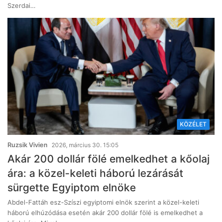
Szerdai…
KÖZÉLET
Ruzsik Vivien
2026, március 30. 15:05
Akár 200 dollár fölé emelkedhet a kőolaj
ára: a közel-keleti háború lezárását
sürgette Egyiptom elnöke
Abdel-Fattáh esz-Szíszi egyiptomi elnök szerint a közel-keleti
háború elhúzódása esetén akár 200 dollár fölé is emelkedhet a