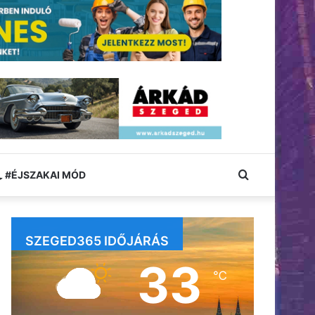
Keresés:
#ÉJSZAKAI MÓD
SZEGED365 IDŐJÁRÁS
33
℃