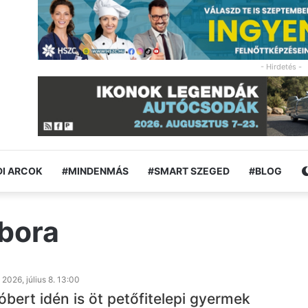
- Hirdetés -
I ARCOK
#MINDENMÁS
#SMART SZEGED
#BLOG
ábora
2026, július 8. 13:00
bert idén is öt petőfitelepi gyermek