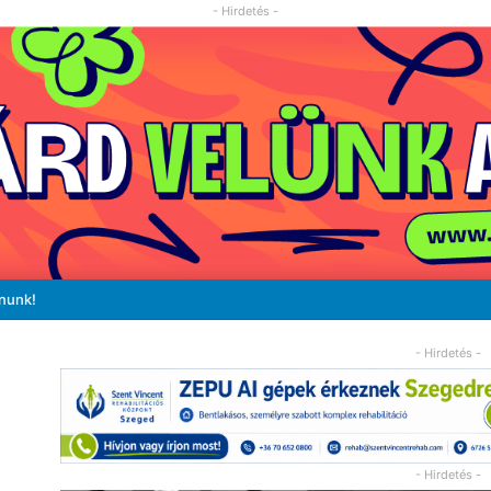
- Hirdetés -
ánunk!
- Hirdetés -
- Hirdetés -