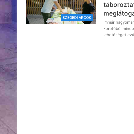
táborozta
meglátoga
SZEGEDI ARCOK
Immár hagyomány
keretéből minde
lehetőséget ezú