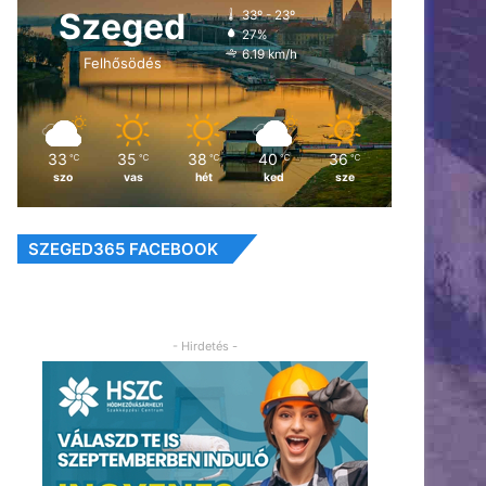
Szeged
33º - 23º
27%
6.19 km/h
Felhősödés
33
35
38
40
36
℃
℃
℃
℃
℃
szo
vas
hét
ked
sze
SZEGED365 FACEBOOK
- Hirdetés -