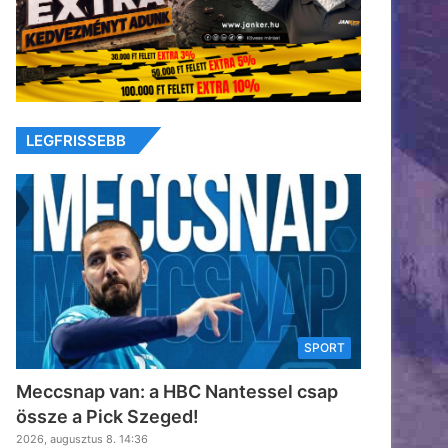
LEGFRISSEBB
SPORT
Meccsnap van: a HBC Nantessel csap
össze a Pick Szeged!
2026, augusztus 8. 14:36