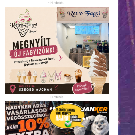
- Hirdetés -
- Hirdetés -