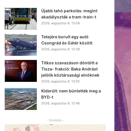
Újabb tahó parkolás: megint
akadályozták a tram-train-t
2026, augusztus 8. 13:58
Tetejére borult egy autó
Csongrád és Gátér között
2026, augusztus 8. 13:39
Titkos szavazáson döntött a
Tisza- frakció: Baka Andrást
jelölik köztársasági elnöknek
2026, augusztus 8. 13:05
Kiderült: nem büntették meg a
BYD-t
2026, augusztus 8. 12:46
- Hirdetés -