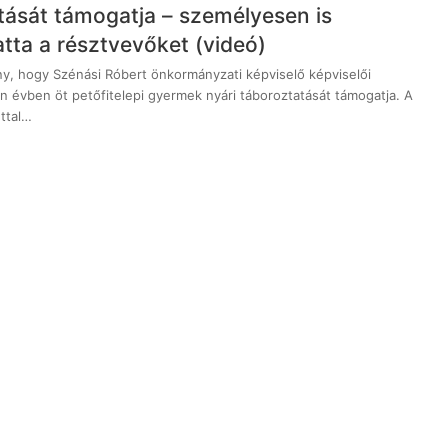
tását támogatja – személyesen is
tta a résztvevőket (videó)
, hogy Szénási Róbert önkormányzati képviselő képviselői
n évben öt petőfitelepi gyermek nyári táboroztatását támogatja. A
ttal…