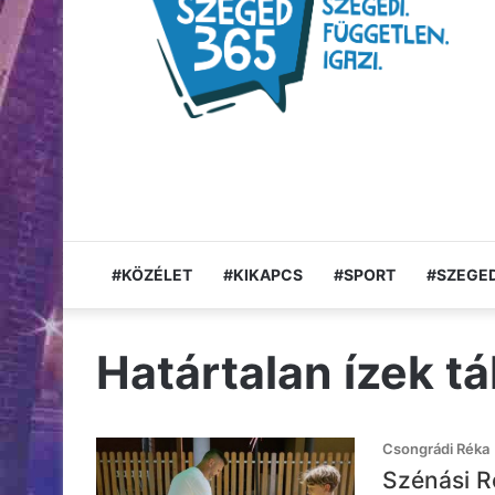
#KÖZÉLET
#KIKAPCS
#SPORT
#SZEGED
Határtalan ízek t
Csongrádi Réka
Szénási Ró