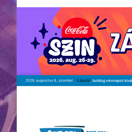
László
2026, augusztus 8., szombat
, boldog névnapot kív