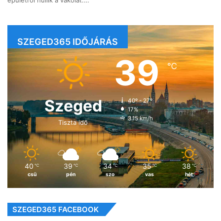
épületről hullik a vakolat.…
SZEGED365 IDŐJÁRÁS
39
℃
Szeged
40º - 27º
17%
3.15 km/h
Tiszta idő
40
39
34
35
38
℃
℃
℃
℃
℃
csü
pén
szo
vas
hét
SZEGED365 FACEBOOK