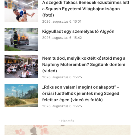
A szegedi Takács Benedek ezüstérmes lett
a Squash Egyetemi Világbajnokságon
(fotó)
2026, augusztus 6. 16:01
Kigyulladt egy személyautó Algyőn
2026, augusztus 6. 15:42
Nem tudod, melyik koktélt kóstold meg a
Napfény Műteremben? Segítünk dönteni
(videó)
2026, augusztus 6. 15:25
„Rókuson valami megint odakapott” –
óriási füstfelhők jelentek meg Szeged
felett az égen (videó és fotók)
2026, augusztus 6. 15:25
- Hirdetés -