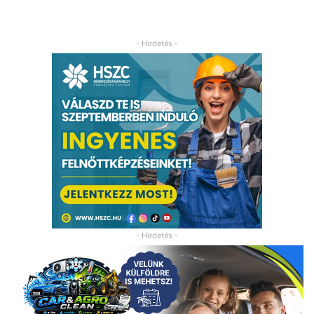
- Hirdetés -
- Hirdetés -