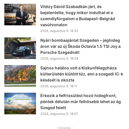
Vitézy Dávid Szabadkán járt, és
bejelentette, hogy mikor indulhat el a
személyforgalom a Budapest-Belgrád
vasútvonalon
2026, augusztus 6. 18:32
Nyári bombaajánlat Szegeden – jéghideg
áron vár az új Škoda Octavia 1.5 TSI Joy a
Porsche Szegednél!
2026, augusztus 6. 18:28
Sajnos halálos volt a Kiskunfélegyháza
külterületén kiütött tűz, ami a szegedi IC-k
késését is okozta
2026, augusztus 6. 18:11
Érkezik a felfrissülést hozó hidegfront,
péntek délután már felhősebb lehet az ég
Szeged felett
2026, augusztus 6. 18:01
- Hirdetés -