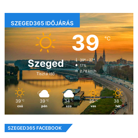
SZEGED365 IDŐJÁRÁS
39
℃
Szeged
39º - 27º
17%
2.78 km/h
Tiszta idő
39
39
34
35
38
℃
℃
℃
℃
℃
csü
pén
szo
vas
hét
SZEGED365 FACEBOOK