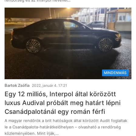
rendőrség és az Interpol nevével…
MINDENMÁS
Bartok Zsófia
2022, január 4. 17:21
Egy 12 milliós, Interpol által körözött
luxus Audival próbált meg határt lépni
Csanádpalotánál egy román férfi
A magyar rendőrök a brit hatóságok által körözött Audit foglaltak
le a Csanádpalota-határátkelőhelyen – olvasható a rendőrség
közleményében. Mint írják,…