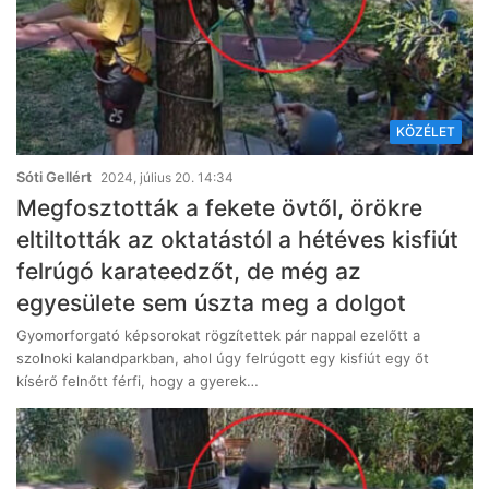
KÖZÉLET
Sóti Gellért
2024, július 20. 14:34
Megfosztották a fekete övtől, örökre
eltiltották az oktatástól a hétéves kisfiút
felrúgó karateedzőt, de még az
egyesülete sem úszta meg a dolgot
Gyomorforgató képsorokat rögzítettek pár nappal ezelőtt a
szolnoki kalandparkban, ahol úgy felrúgott egy kisfiút egy őt
kísérő felnőtt férfi, hogy a gyerek…