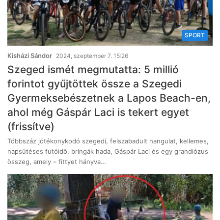
SPORT
Kisházi Sándor
2024, szeptember 7. 15:26
Szeged ismét megmutatta: 5 millió
forintot gyűjtöttek össze a Szegedi
Gyermeksebészetnek a Lapos Beach-en,
ahol még Gáspár Laci is tekert egyet
(frissítve)
Többszáz jótékonykodó szegedi, felszabadult hangulat, kellemes,
napsütéses futóidő, bringák hada, Gáspár Laci és egy grandiózus
összeg, amely – fittyet hányva…