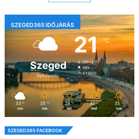
SZEGED365 IDŐJÁRÁS
21
℃
Szeged
33º - 21º
68%
4.1 km/h
Felhősödés
33
35
38
41
35
℃
℃
℃
℃
℃
szo
vas
hét
ked
sze
SZEGED365 FACEBOOK