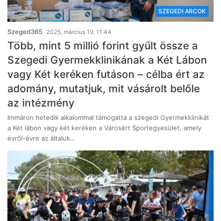
SZEGEDI ARCOK
Szeged365
2025, március 19. 11:44
Több, mint 5 millió forint gyűlt össze a
Szegedi Gyermekklinikának a Két Lábon
vagy Két keréken futáson – célba ért az
adomány, mutatjuk, mit vásárolt belőle
az intézmény
Immáron hetedik alkalommal támogatta a szegedi Gyermekklinikát
a Két lábon vagy két keréken a Városért Sportegyesület, amely
évről-évre az általuk…