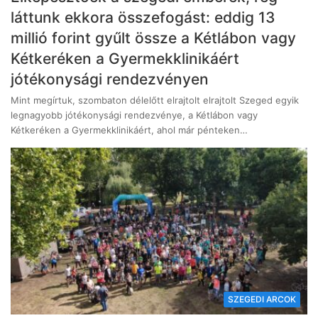
láttunk ekkora összefogást: eddig 13
millió forint gyűlt össze a Kétlábon vagy
Kétkeréken a Gyermekklinikáért
jótékonysági rendezvényen
Mint megírtuk, szombaton délelőtt elrajtolt elrajtolt Szeged egyik
legnagyobb jótékonysági rendezvénye, a Kétlábon vagy
Kétkeréken a Gyermekklinikáért, ahol már pénteken…
SZEGEDI ARCOK