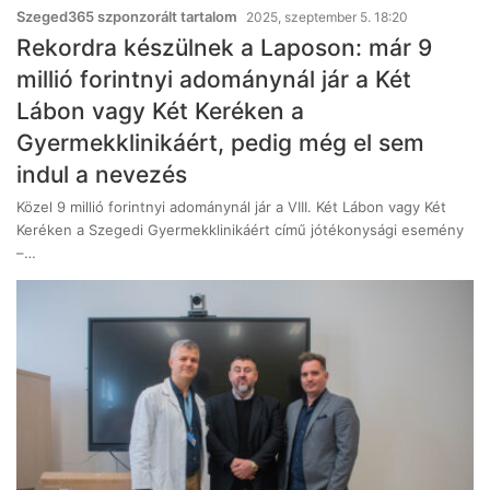
Szeged365 szponzorált tartalom
2025, szeptember 5. 18:20
Rekordra készülnek a Laposon: már 9
millió forintnyi adománynál jár a Két
Lábon vagy Két Keréken a
Gyermekklinikáért, pedig még el sem
indul a nevezés
Közel 9 millió forintnyi adománynál jár a VIII. Két Lábon vagy Két
Keréken a Szegedi Gyermekklinikáért című jótékonysági esemény
–…