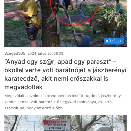
KÖZÉLET
Szeged365
2024, július 20. 08:38
“Anyád egy sz@r, apád egy paraszt” –
ököllel verte volt barátnőjét a jászberényi
karateedző, akit nemi erőszakkal is
megvádoltak
Megszólalt a szolnoki kalandparkban kisfiút rugdosó jászberényi
karate-sensei volt barátnője és egykori tanítványa, aki arról
számolt be, hogy az edző előbb…