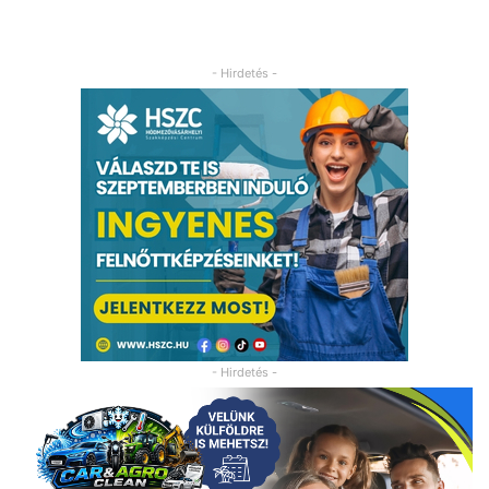
- Hirdetés -
- Hirdetés -