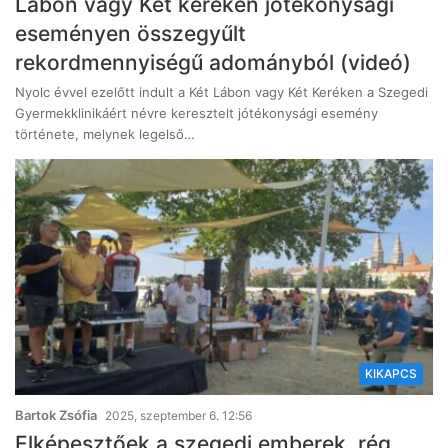
Lábon vagy Két keréken jótékonysági
eseményen összegyűlt
rekordmennyiségű adományból (videó)
Nyolc évvel ezelőtt indult a Két Lábon vagy Két Keréken a Szegedi
Gyermekklinikáért névre keresztelt jótékonysági esemény
története, melynek legelső…
KIKAPCS
Bartok Zsófia
2025, szeptember 6. 12:56
Elképesztőek a szegedi emberek, rég