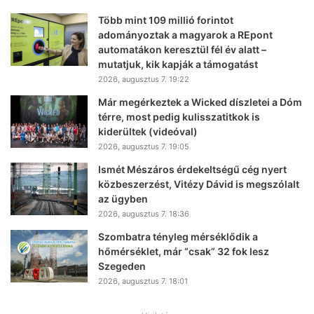
Több mint 109 millió forintot
adományoztak a magyarok a REpont
automatákon keresztül fél év alatt –
mutatjuk, kik kapják a támogatást
2026, augusztus 7. 19:22
Már megérkeztek a Wicked díszletei a Dóm
térre, most pedig kulisszatitkok is
kiderültek (videóval)
2026, augusztus 7. 19:05
Ismét Mészáros érdekeltségű cég nyert
közbeszerzést, Vitézy Dávid is megszólalt
az ügyben
2026, augusztus 7. 18:36
Szombatra tényleg mérséklődik a
hőmérséklet, már “csak” 32 fok lesz
Szegeden
2026, augusztus 7. 18:01