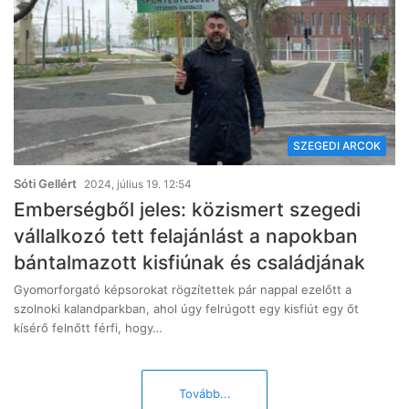
SZEGEDI ARCOK
Sóti Gellért
2024, július 19. 12:54
Emberségből jeles: közismert szegedi
vállalkozó tett felajánlást a napokban
bántalmazott kisfiúnak és családjának
Gyomorforgató képsorokat rögzítettek pár nappal ezelőtt a
szolnoki kalandparkban, ahol úgy felrúgott egy kisfiút egy őt
kísérő felnőtt férfi, hogy…
Tovább...