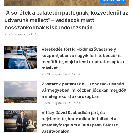
“A sörétek a palatetőn pattognak, közvetlenül az
udvarunk mellett” – vadászok miatt
bosszankodnak Kiskundorozsmán
2026, augusztus 6. 19:50
Verekedés tört ki Hódmezővásárhely
központjában: az egyik férfi többször is
megütötte, majd a fémkorlátnak csapta a
másikat
2026, augusztus 6. 19:08
Zivatarok pattantak ki Csongrád-Csanád
vármegyében, miközben jócskán megdőlt
a melegrekord az országban
2026, augusztus 6. 18:54
Vitézy Dávid Szabadkán járt, és
bejelentette, hogy mikor indulhat el a
személyforgalom a Budapest-Belgrád
vasútvonalon