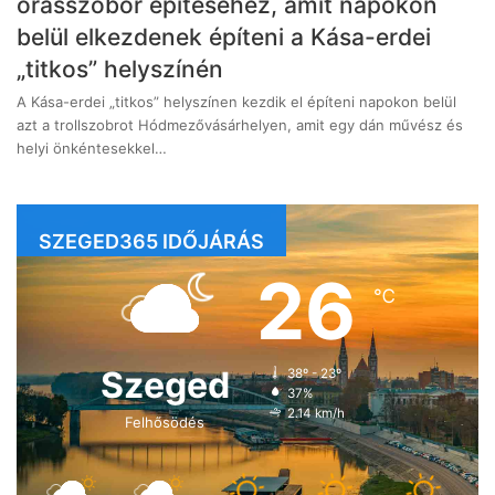
órásszobor építéséhez, amit napokon
belül elkezdenek építeni a Kása-erdei
„titkos” helyszínén
A Kása-erdei „titkos” helyszínen kezdik el építeni napokon belül
azt a trollszobrot Hódmezővásárhelyen, amit egy dán művész és
helyi önkéntesekkel…
SZEGED365 IDŐJÁRÁS
26
℃
Szeged
38º - 23º
37%
2.14 km/h
Felhősödés