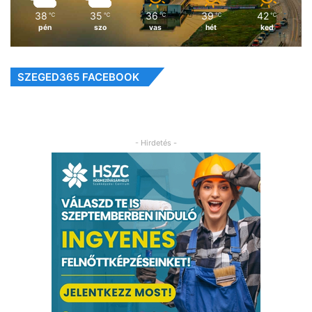
38
35
36
39
42
℃
℃
℃
℃
℃
pén
szo
vas
hét
ked
SZEGED365 FACEBOOK
- Hirdetés -