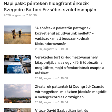
Napi pakk: pénteken hidegfront érkezik
Szegedre Báthori Erzsébet születésnapján
2026, augusztus 7. 06:30
“A sörétek a palatetőn pattognak,
közvetlenül az udvarunk mellett” –
vadászok miatt bosszankodnak
Kiskundorozsmán
2026, augusztus 6. 19:50
Verekedés tört ki Hódmezővásárhely
központjában: az egyik férfi többször is
megütötte, majd a fémkorlátnak csapta a
másikat
2026, augusztus 6. 19:08
Zivatarok pattantak ki Csongrád-Csanád
vármegyében, miközben jócskán megdőlt
a melegrekord az országban
2026, augusztus 6. 18:54
Vitézy Dávid Szabadkán járt, és