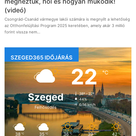
megnéztük, hol és hogyan működik!
(videó)
Csongrád-Csanád vármegye lakói számára is megnyílt a lehetőség
az Otthonfelújítási Program 2025 keretében, amely akár 3 millió
forint vissza nem…
SZEGED365 IDŐJÁRÁS
22
℃
Szeged
38º - 22º
44%
0.56 km/h
Felhősödés
38
35
36
39
42
℃
℃
℃
℃
℃