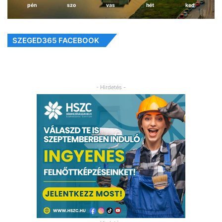
pén
szo
vas
hét
ked
SZEGED365 FACEBOOK
- Hirdetés -