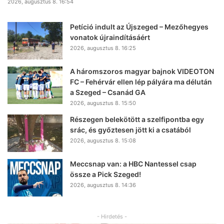
2026, augusztus 8. 16:54
Petíció indult az Újszeged – Mezőhegyes
vonatok újraindításáért
2026, augusztus 8. 16:25
A háromszoros magyar bajnok VIDEOTON
FC – Fehérvár ellen lép pályára ma délután
a Szeged – Csanád GA
2026, augusztus 8. 15:50
Részegen belekötött a szelfipontba egy
srác, és győztesen jött ki a csatából
2026, augusztus 8. 15:08
Meccsnap van: a HBC Nantessel csap
össze a Pick Szeged!
2026, augusztus 8. 14:36
- Hirdetés -