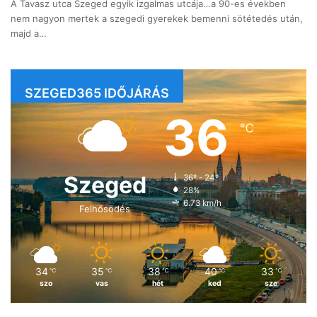
A Tavasz utca Szeged egyik izgalmas utcája…a 90-es években
nem nagyon mertek a szegedi gyerekek bemenni sötétedés után,
majd a…
SZEGED365 IDŐJÁRÁS
36
℃
Szeged
36º - 24º
28%
6.73 km/h
Felhősödés
34
35
38
40
33
℃
℃
℃
℃
℃
szo
vas
hét
ked
sze