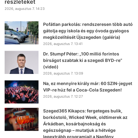
részleteket
2026, augusztus 7. 14:23
Pofátlan parkolás: rendszeresen több autó
gátolja egy iskola és egy óvoda gyalogos
megközelítését Újszegeden (galéria)
2026, augusztus 7. 13:41
Dr. Stumpf Péter: „100 millió forintos
bírságot szabtak ki a szegedi BYD-re”
(videó)
2026, augusztus 7. 13:09
Na, ez mennyire király már: 60 SZIN-jegyet
VIP-re húz fel a Coca-Cola Szegeden!
2026, augusztus 7. 12:27
Szeged365 Kikapcs: fergeteges bulik,
borkóstoló, Wicked Week, oldtimerek az
Árkádban, kosárbajnokság és
egészségnap – mutatjuk a hétvége
legextrább programjait a Napfény