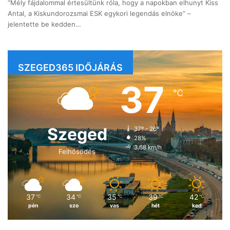
“Mély fájdalommal értesültünk róla, hogy a napokban elhunyt Kiss
Antal, a Kiskundorozsmai ESK egykori legendás elnöke” –
jelentette be kedden…
SZEGED365 IDŐJÁRÁS
37
℃
Szeged
37º - 26º
28%
3.68 km/h
Felhősödés
37
34
35
39
42
℃
℃
℃
℃
℃
pén
szo
vas
hét
ked