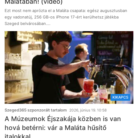
Malátában! (videó)
Ezt most nem aprózta el a Maláta csapata: egész augusztusban
egy vadonatúj, 256 GB-os iPhone 17-ért kerülhetsz játékba
Szeged belvárosában.…
KIKAPCS
Szeged365 szponzorált tartalom
2026, június 19. 10:58
A Múzeumok Éjszakája közben is van
hová betérni: vár a Maláta hűsítő
italokkal