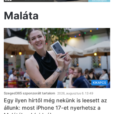
Maláta
KIKAPCS
Szeged365 szponzorált tartalom
2026, augusztus 6. 13:49
Egy ilyen hírtől még nekünk is leesett az
állunk: most iPhone 17-et nyerhetsz a