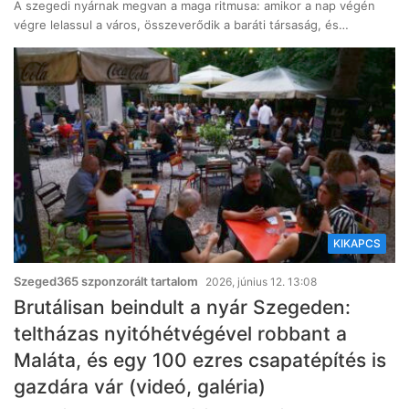
A szegedi nyárnak megvan a maga ritmusa: amikor a nap végén
végre lelassul a város, összeverődik a baráti társaság, és…
KIKAPCS
Szeged365 szponzorált tartalom
2026, június 12. 13:08
Brutálisan beindult a nyár Szegeden:
teltházas nyitóhétvégével robbant a
Maláta, és egy 100 ezres csapatépítés is
gazdára vár (videó, galéria)