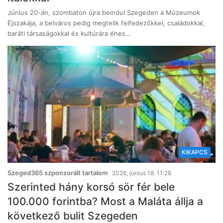
Június 20-án, szombaton újra beindul Szegeden a Múzeumok
Éjszakája, a belváros pedig megtelik felfedezőkkel, családokkal,
baráti társaságokkal és kultúrára éhes…
KIKAPCS
Szeged365 szponzorált tartalom
2026, június 18. 11:28
Szerinted hány korsó sör fér bele
100.000 forintba? Most a Maláta állja a
következő bulit Szegeden