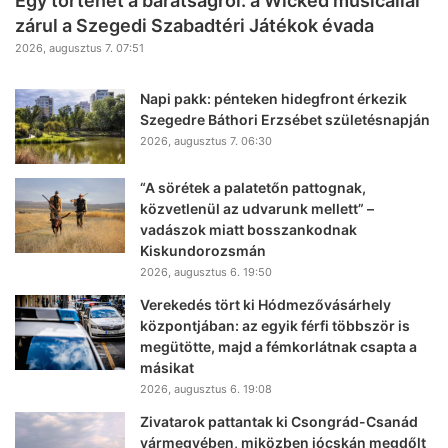
Egy történet a barátságról: a Wicked musicallal
zárul a Szegedi Szabadtéri Játékok évada
2026, augusztus 7. 07:51
Napi pakk: pénteken hidegfront érkezik
Szegedre Báthori Erzsébet születésnapján
2026, augusztus 7. 06:30
“A sörétek a palatetőn pattognak,
közvetlenül az udvarunk mellett” –
vadászok miatt bosszankodnak
Kiskundorozsmán
2026, augusztus 6. 19:50
Verekedés tört ki Hódmezővásárhely
központjában: az egyik férfi többször is
megütötte, majd a fémkorlátnak csapta a
másikat
2026, augusztus 6. 19:08
Zivatarok pattantak ki Csongrád-Csanád
vármegyében, miközben jócskán megdőlt