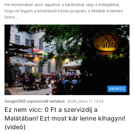
Ha mostanában azon agyaltok a barátokkal vagy a kollégákkal,
hogy mi legyen a következő közös program, a Malátát érdemes
felírni…
KIKAPCS
Szeged365 szponzorált tartalom
2026, június 17. 13:23
Ez nem vicc: 0 Ft a szervizdíj a
Malátában! Ezt most kár lenne kihagyni!
(videó)