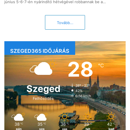
június 5-6-7-én nyárindító hétvégével robbannak be a…
Tovább...
SZEGED365 IDŐJÁRÁS
28
℃
Szeged
38º - 23º
42%
0.56 km/h
Felhősödés
38
35
36
39
42
℃
℃
℃
℃
℃
pén
szo
vas
hét
ked