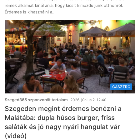
remek alkalmat kínál arra, hogy kicsit kimozduljunk otthonról.
Érdemes is kihasználni a…
GASZTRO
Szeged365 szponzorált tartalom
2026, június 2. 12:40
Szegeden megint érdemes benézni a
Malátába: dupla húsos burger, friss
saláták és jó nagy nyári hangulat vár
(videó)