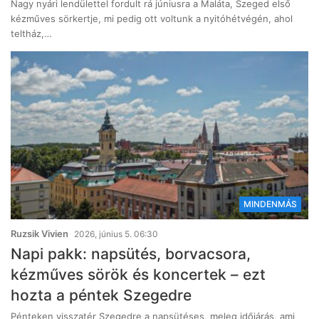
Nagy nyári lendülettel fordult rá júniusra a Maláta, Szeged első
kézműves sörkertje, mi pedig ott voltunk a nyitóhétvégén, ahol
teltház,…
MINDENMÁS
Ruzsik Vivien
2026, június 5. 06:30
Napi pakk: napsütés, borvacsora,
kézműves sörök és koncertek – ezt
hozta a péntek Szegedre
Pénteken visszatér Szegedre a napsütéses, meleg időjárás, ami