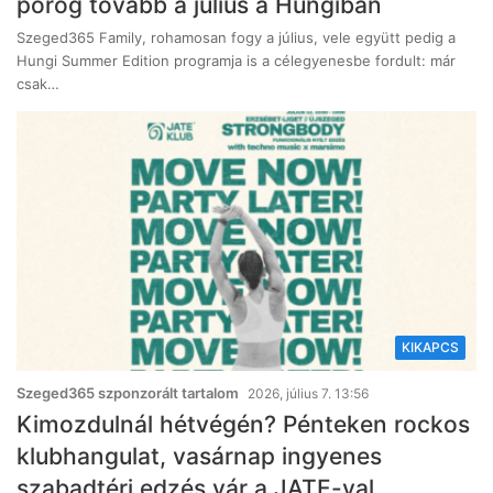
pörög tovább a július a Hungiban
Szeged365 Family, rohamosan fogy a július, vele együtt pedig a
Hungi Summer Edition programja is a célegyenesbe fordult: már
csak…
KIKAPCS
Szeged365 szponzorált tartalom
2026, július 7. 13:56
Kimozdulnál hétvégén? Pénteken rockos
klubhangulat, vasárnap ingyenes
szabadtéri edzés vár a JATE-val