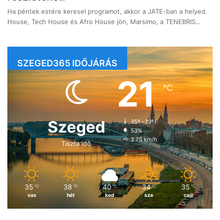
Ha péntek estére keresel programot, akkor a JATE-ban a helyed.
House, Tech House és Afro House jön, Marsimo, a TENEBRIS…
SZEGED365 IDŐJÁRÁS
21
℃
Szeged
35º - 19º
53%
3.75 km/h
Tiszta idő
35
38
40
34
35
℃
℃
℃
℃
℃
vas
hét
ked
sze
csü