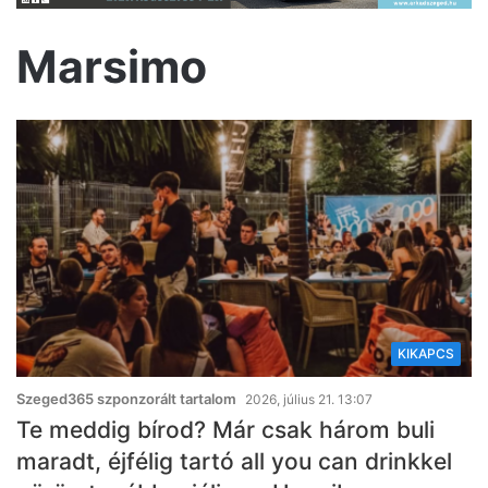
Marsimo
KIKAPCS
Szeged365 szponzorált tartalom
2026, július 21. 13:07
Te meddig bírod? Már csak három buli
maradt, éjfélig tartó all you can drinkkel