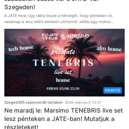
Szegeden!
A JATE most úgy rakta össze a hétvégét, hogy pénteken és
vasárnap is lesz miért elindulni otthonról: előbb egy rockos…
KIKAPCS
Szeged365 szponzorált tartalom
2026, március 5. 13:37
Ne maradj le: Marsimo TENEBRIS live set
lesz pénteken a JATE-ban! Mutatjuk a
részleteket!