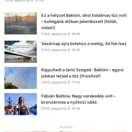
2026, augusztus 8. 20:06
Ez a helyzet Baktón, ahol hatalmas tűz volt
– kollégánk élőben jelentkezett (fotók,
videó!)
2026, augusztus 8. 19:49
Vasárnap újra belehúz a meleg, 34 fok lesz
2026, augusztus 8. 18:00
Kigyulladt a tarló Szeged- Baktón – egyre
jobban terjed a tűz (frissítve!)
2026, augusztus 8. 17:43
Fábián Bettina: Nagy verekedés volt –
bronzérmes a nyíltvízi váltó
2026, augusztus 8. 16:54
- Hirdetés -