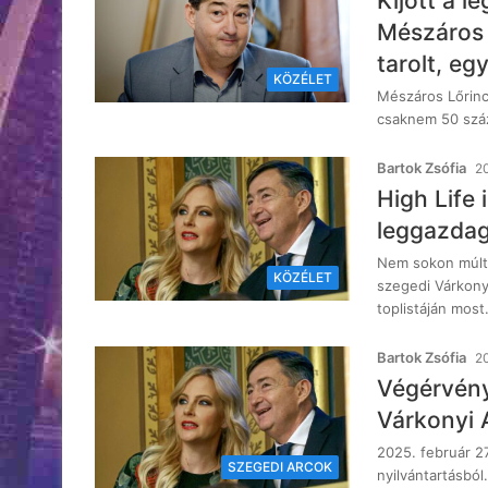
Kijött a l
Mészáros 
tarolt, e
KÖZÉLET
Mészáros Lőrinc 
csaknem 50 száza
Bartok Zsófia
20
High Life 
leggazdag
Nem sokon múlt,
KÖZÉLET
szegedi Várkony
toplistáján mos
Bartok Zsófia
20
Végérvény
Várkonyi 
2025. február 2
SZEGEDI ARCOK
nyilvántartásból