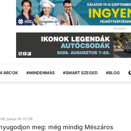
- Hirdetés -
I ARCOK
#MINDENMÁS
#SMART SZEGED
#BLOG
26, június 16. 07:36
 nyugodjon meg: még mindig Mészáros