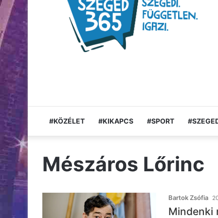
#KÖZÉLET
#KIKAPCS
#SPORT
#SZEGED
Mészáros Lőrinc
Bartok Zsófia
20
Mindenki