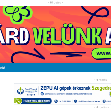
- Hirdetés -
unk!
- Hirdetés -
- Hirdetés -