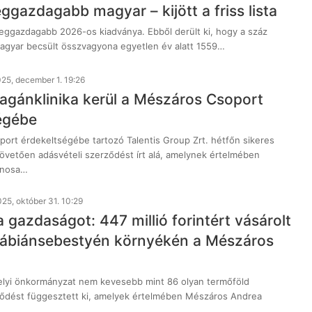
eggazdagabb magyar – kijött a friss lista
 leggazdagabb 2026-os kiadványa. Ebből derült ki, hogy a száz
gyar becsült összvagyona egyetlen év alatt 1559…
25, december 1. 19:26
gánklinika kerül a Mészáros Csoport
égébe
ort érdekeltségébe tartozó Talentis Group Zrt. hétfőn sikeres
övetően adásvételi szerződést írt alá, amelynek értelmében
onosa…
25, október 31. 10:29
 gazdaságot: 447 millió forintért vásárolt
Fábiánsebestyén környékén a Mészáros
lyi önkormányzat nem kevesebb mint 86 olyan termőföld
ződést függesztett ki, amelyek értelmében Mészáros Andrea