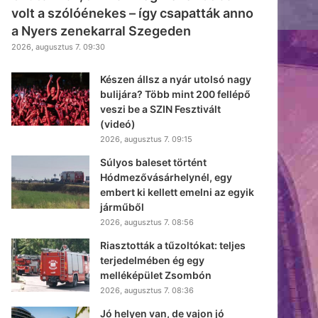
volt a szólóénekes – így csapatták anno
a Nyers zenekarral Szegeden
2026, augusztus 7. 09:30
Készen állsz a nyár utolsó nagy
bulijára? Több mint 200 fellépő
veszi be a SZIN Fesztivált
(videó)
2026, augusztus 7. 09:15
Súlyos baleset történt
Hódmezővásárhelynél, egy
embert ki kellett emelni az egyik
járműből
2026, augusztus 7. 08:56
Riasztották a tűzoltókat: teljes
terjedelmében ég egy
melléképület Zsombón
2026, augusztus 7. 08:36
Jó helyen van, de vajon jó