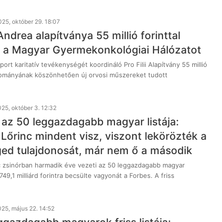
025, október 29. 18:07
ndrea alapítványa 55 millió forinttal
 a Magyar Gyermekonkológiai Hálózatot
rt karitatív tevékenységét koordináló Pro Filii Alapítvány 55 millió
dományának köszönhetően új orvosi műszereket tudott
25, október 3. 12:32
 az 50 leggazdagabb magyar listája:
Lőrinc mindent visz, viszont lekörözték a
ed tulajdonosát, már nem ő a második
 zsinórban harmadik éve vezeti az 50 leggazdagabb magyar
 1749,1 milliárd forintra becsülte vagyonát a Forbes. A friss
25, május 22. 14:52