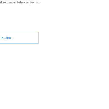
ékéscsabai telephellyel is…
Tovább...