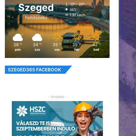
Szeged
38º - 26º
36%
1.37 km/h
Felhősödés
38
34
35
39
42
℃
℃
℃
℃
℃
pén
szo
vas
hét
ked
SZEGED365 FACEBOOK
- Hirdetés -