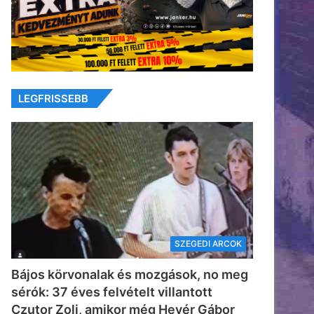
LEGFRISSEBB
SZEGEDI ARCOK
Bájos körvonalak és mozgások, no meg
sérók: 37 éves felvételt villantott
Czutor Zoli, amikor még Hevér Gábor