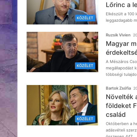
Lőrinc a l
Elkészült a 100
KÖZÉLET
leggazdagabb ma
Ruzsik Vivien
20
Magyar ma
érdekelts
A Mészáros Csop
KÖZÉLET
megállapodást k
többségi tulajd
Bartok Zsófia
20
Növelték a
földeket 
család
KÖZÉLET
Októberben a he
adásvételi szer
összesen 447…