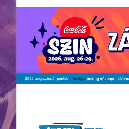
Ibolya
2026, augusztus 7., péntek
, boldog névnapot kíván