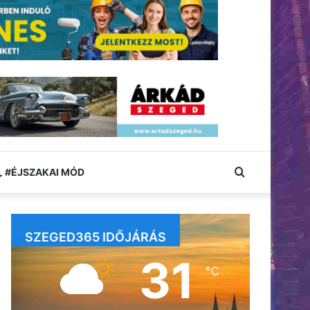
Keresés:
#ÉJSZAKAI MÓD
SZEGED365 IDŐJÁRÁS
31
℃