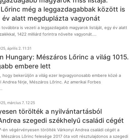
eggazdagabb magyarok friss listája:
Lőrinc még a leggazdagabbak között is
gy év alatt megduplázta vagyonát
továbbra is vezeti a leggazdagabb magyarok listáját, egy év alatt
lékkal, 1422 milliárd forintra növelte vagyonát.…
25, április 2. 11:31
in Hungary: Mészáros Lőrinc a világ 1015.
abb embere lett
 hogy bekerüljön a világ ezer legvagyonosabb embere közé a
i Andrea férje, Mészáros Lőrinc. Az amerikai Forbes
t…
25, március 7. 12:25
esen törölték a nyilvántartásból
Andrea szegedi székhelyű családi cégét
7-én végérvényesen törölték Várkonyi Andrea családi cégét a
. Mészáros Lőrinc felesége 2017 óta volt résztulajdonos a szegedi