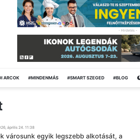
- Hirdetés -
I ARCOK
#MINDENMÁS
#SMART SZEGED
#BLOG
t
26, április 24. 11:38
ék városunk egyik legszebb alkotását, a