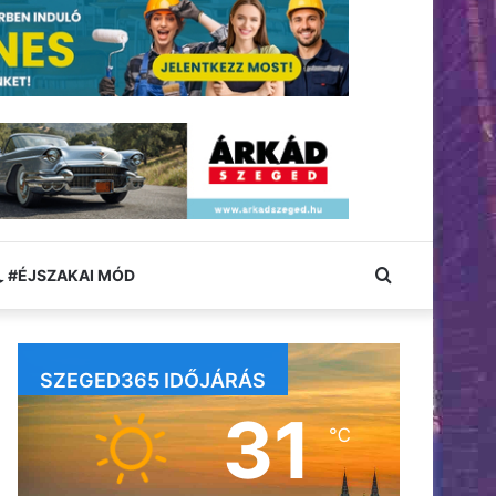
Keresés:
#ÉJSZAKAI MÓD
SZEGED365 IDŐJÁRÁS
31
℃