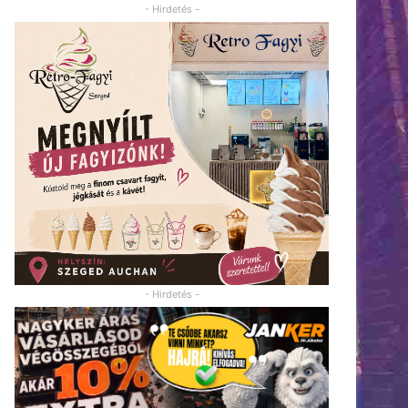
- Hirdetés -
- Hirdetés -