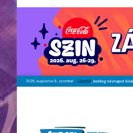
László
2026, augusztus 8., szombat
, boldog névnapot kív