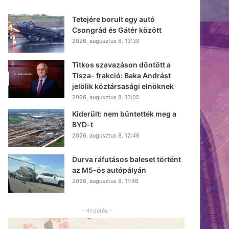
Tetejére borult egy autó
Csongrád és Gátér között
2026, augusztus 8. 13:39
Titkos szavazáson döntött a
Tisza- frakció: Baka Andrást
jelölik köztársasági elnöknek
2026, augusztus 8. 13:05
Kiderült: nem büntették meg a
BYD-t
2026, augusztus 8. 12:46
Durva ráfutásos baleset történt
az M5-ös autópályán
2026, augusztus 8. 11:46
- Hirdetés -