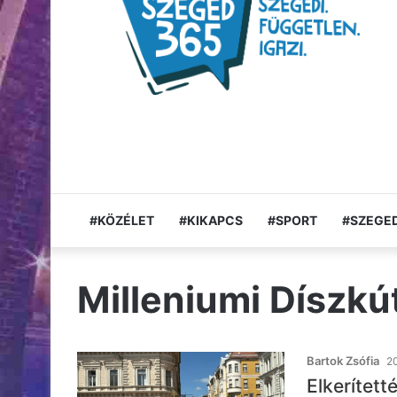
#KÖZÉLET
#KIKAPCS
#SPORT
#SZEGED
Milleniumi Díszkú
Bartok Zsófia
20
Elkerített