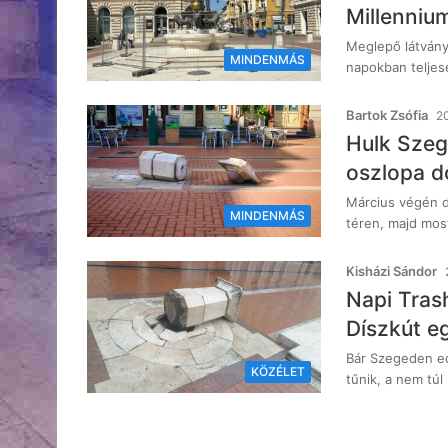
Millennium
Meglepő látványb
MINDENMÁS
napokban teljes
Bartok Zsófia
20
Hulk Szeg
oszlopa dő
Március végén dö
MINDENMÁS
téren, majd most
Kisházi Sándor
Napi Trash
Díszkút eg
Bár Szegeden edd
KÖZÉLET
tűnik, a nem tú