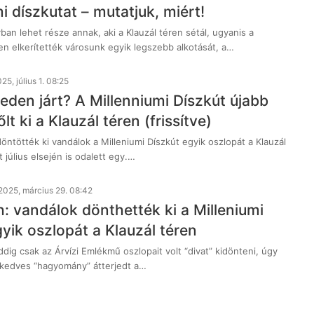
i díszkutat – mutatjuk, miért!
an lehet része annak, aki a Klauzál téren sétál, ugyanis a
en elkerítették városunk egyik legszebb alkotását, a…
25, július 1. 08:25
eden járt? A Millenniumi Díszkút újabb
lt ki a Klauzál téren (frissítve)
ntötték ki vandálok a Milleniumi Díszkút egyik oszlopát a Klauzál
 július elsején is odalett egy.…
2025, március 29. 08:42
: vandálok dönthették ki a Milleniumi
yik oszlopát a Klauzál téren
ig csak az Árvízi Emlékmű oszlopait volt “divat” kidönteni, úgy
l kedves “hagyomány” átterjedt a…