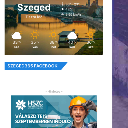
Szeged
33º - 23º
44%
5.99 km/h
Tiszta idő
33
35
38
40
36
℃
℃
℃
℃
℃
szo
vas
hét
ked
sze
SZEGED365 FACEBOOK
- Hirdetés -