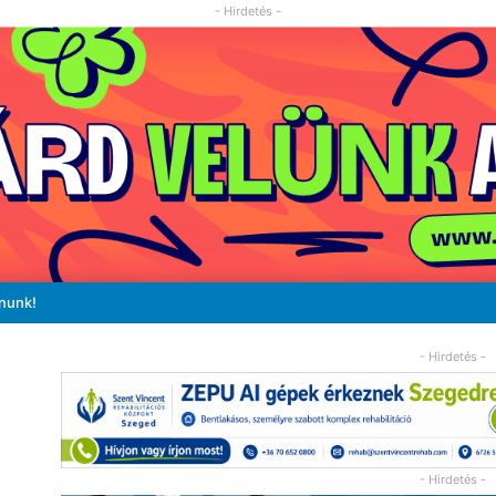
- Hirdetés -
ánunk!
- Hirdetés -
- Hirdetés -