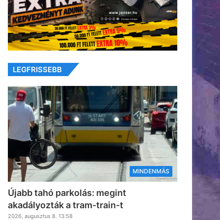
LEGFRISSEBB
MINDENMÁS
Újabb tahó parkolás: megint
akadályozták a tram-train-t
2026, augusztus 8. 13:58