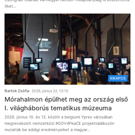
őket…
KIKAPCS
Bartok Zsófia
2026, június 22. 13:15
Mórahalmon épülhet meg az ország első
I. világháborús tematikus múzeuma
2026. június 10. és 13. között a belgiumi Ypres városában
megrendezett nemzetközi #GOV4PeaCE projekttalálkozón
mutatták be eddigi eredményeiket a magyar…