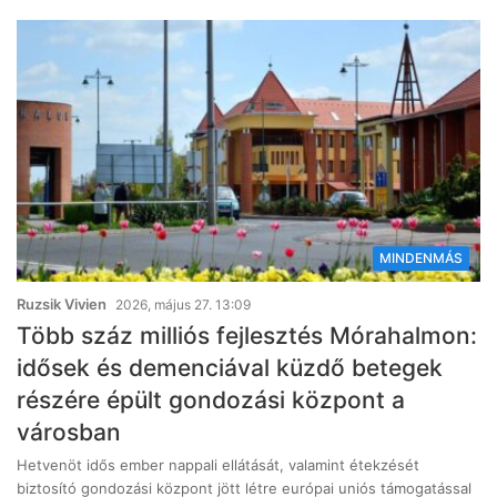
MINDENMÁS
Ruzsik Vivien
2026, május 27. 13:09
Több száz milliós fejlesztés Mórahalmon:
idősek és demenciával küzdő betegek
részére épült gondozási központ a
városban
Hetvenöt idős ember nappali ellátását, valamint étekzését
biztosító gondozási központ jött létre európai uniós támogatással