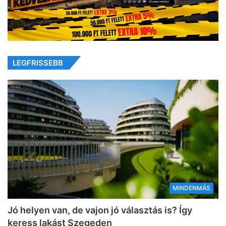
LEGFRISSEBB
MINDENMÁS
Jó helyen van, de vajon jó választás is? Így
keress lakást Szegeden