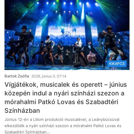
KIKAPCS
Bartok Zsófia
2026, június 3. 07:14
Vígjátékok, musicalek és operett – június
közepén indul a nyári színházi szezon a
mórahalmi Patkó Lovas és Szabadtéri
Színházban
Június 12-én a Liliom produkció musicalével, a Leánybúcsúval
elkezdődik a nyári színházi szezon a mórahalmi Patkó Lovas és
Szabadtéri Színházban…