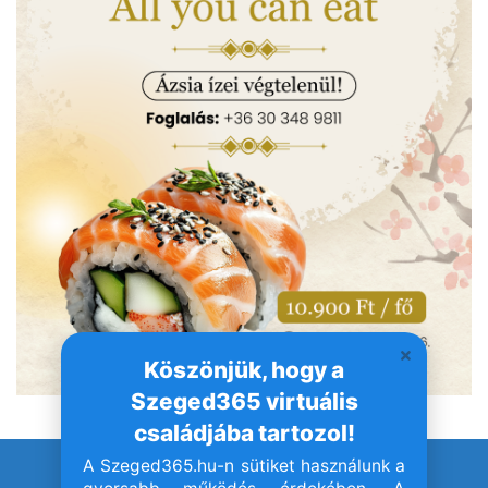
Köszönjük, hogy a
Szeged365 virtuális
családjába tartozol!
A Szeged365.hu-n sütiket használunk a
© Szeged365.hu I Minden jog fenntartva!