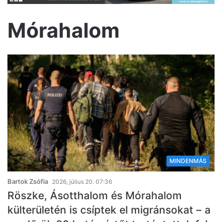
Mórahalom
MINDENMÁS
Bartok Zsófia
2026, július 20. 07:36
Röszke, Ásotthalom és Mórahalom
külterületén is csíptek el migránsokat – a