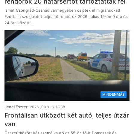
rendőrök 20 határsértőt tartóztattak fel
Ismét Csongrád-Csanád vármegyében csíptek el migránsokat!
Ezúttal a szolgálatot teljesítő rendőrök 2026. július 19-én 0 óra és
24 óra közötti…
MINDENMÁS
Jenei Eszter
2026, július 16. 18:38
Frontálisan ütközött két autó, teljes útzár
van
Összeütközött két személyautó az 55-ös főút Domaszék és