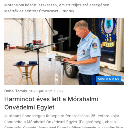
Mórahalom közötti szakaszán, emiatt teljes szélességében
lezárták az érintett útszakaszt – tudtuk…
MINDENMÁS
Dobai Tamás
2026, július 12. 13:56
Harmincöt éves lett a Mórahalmi
Önvédelmi Egylet
Jubileumi ünnepségen ünnepelte fennállásának 35. évfordulóját
ünnepelte a Mórahalmi Önvédelmi Egylet (Polgárőrség), ahol a
Csongrád-Csanád Vármegyei Rendőr-főkapitányság is köszöntötte