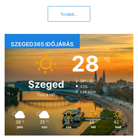
Tovább...
SZEGED365 IDŐJÁRÁS
28
℃
Szeged
38º - 23º
42%
1.96 km/h
Tiszta idő
38
35
36
39
42
℃
℃
℃
℃
℃
pén
szo
vas
hét
ked