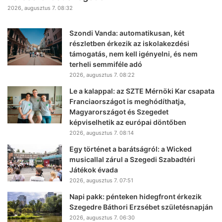
2026, augusztus 7. 08:32
Szondi Vanda: automatikusan, két
részletben érkezik az iskolakezdési
támogatás, nem kell igényelni, és nem
terheli semmiféle adó
2026, augusztus 7. 08:22
Le a kalappal: az SZTE Mérnöki Kar csapata
Franciaországot is meghódíthatja,
Magyarországot és Szegedet
képviselhetik az európai döntőben
2026, augusztus 7. 08:14
Egy történet a barátságról: a Wicked
musicallal zárul a Szegedi Szabadtéri
Játékok évada
2026, augusztus 7. 07:51
Napi pakk: pénteken hidegfront érkezik
Szegedre Báthori Erzsébet születésnapján
2026, augusztus 7. 06:30