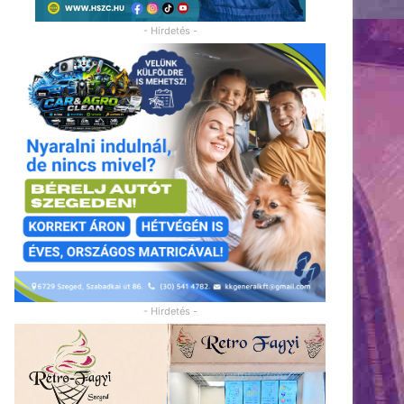
- Hirdetés -
- Hirdetés -