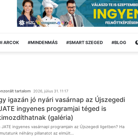
I ARCOK
#MINDENMÁS
#SMART SZEGED
#BLOG
zorált tartalom
2026, július 31. 11:17
egy igazán jó nyári vasárnap az Újszegedi
 JATE ingyenes programjai téged is
imozdíthatnak (galéria)
 a JATE ingyenes vasárnapi programjain az Újszegedi ligetben? Ha
utatunk néhány pillanatot az elmúlt…