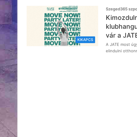
Szeged365 szpon
Kimozduln
klubhangu
vár a JAT
KIKAPCS
A JATE most úgy
elindulni otthon