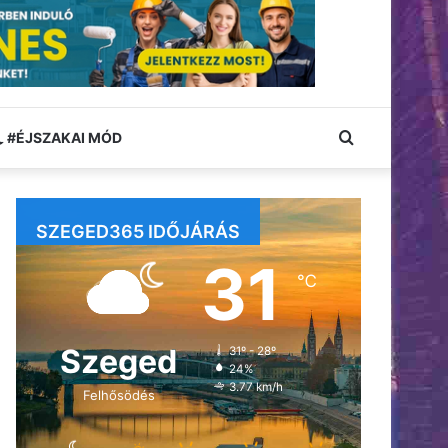
Keresés:
#ÉJSZAKAI MÓD
SZEGED365 IDŐJÁRÁS
31
℃
Szeged
31º - 28º
24%
3.77 km/h
Felhősödés