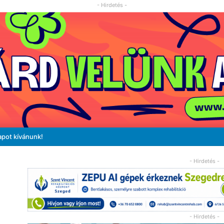
- Hirdetés -
apot kívánunk!
- Hirdetés -
- Hirdetés -