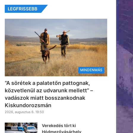
LEGFRISSEBB
MINDENMÁS
“A sörétek a palatetőn pattognak,
közvetlenül az udvarunk mellett” –
vadászok miatt bosszankodnak
Kiskundorozsmán
2026, augusztus 6. 19:50
Verekedés tört ki
Hódmezővásárhely