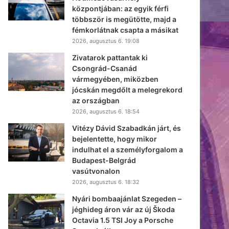
központjában: az egyik férfi
többször is megütötte, majd a
fémkorlátnak csapta a másikat
2026, augusztus 6. 19:08
Zivatarok pattantak ki
Csongrád-Csanád
vármegyében, miközben
jócskán megdőlt a melegrekord
az országban
2026, augusztus 6. 18:54
Vitézy Dávid Szabadkán járt, és
bejelentette, hogy mikor
indulhat el a személyforgalom a
Budapest-Belgrád
vasútvonalon
2026, augusztus 6. 18:32
Nyári bombaajánlat Szegeden –
jéghideg áron vár az új Škoda
Octavia 1.5 TSI Joy a Porsche