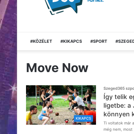
#KÖZÉLET
#KIKAPCS
#SPORT
#SZEGED
Move Now
Szeged365 szpon
Így telik 
ligetbe: a
könnyen k
KIKAPCS
Ti voltatok már
még nem, most m