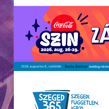
Berta, Bettina
2026, augusztus 6., csütörtök
, boldog névn