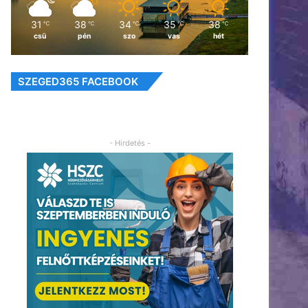
31
38
34
35
38
℃
℃
℃
℃
℃
csü
pén
szo
vas
hét
SZEGED365 FACEBOOK
- Hirdetés -