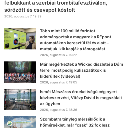
felbukkant a szerbiai trombitafesztiválon,
sörözött és csevapot kóstolt
2026, augusztus 7. 19:39
Több mint 109 millió forintot
adományoztak a magyarok a REpont
automatákon keresztül fél év alatt –
mutatjuk, kik kapják a támogatást
2026, augusztus 7. 19:22
Már megérkeztek a Wicked díszletei a Dóm
térre, most pedig kulisszatitkok is
kiderültek (videóval)
2026, augusztus 7. 19:05
Ismét Mészáros érdekeltségű cég nyert
közbeszerzést, Vitézy Dávid is megszólalt
az ügyben
2026, augusztus 7. 18:36
Szombatra tényleg mérséklődik a
hőmérséklet, már “csak” 32 fok lesz