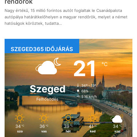
rendőrök
Nagy értékű, 15 millió forintos autót foglaltak le Csanádpalota
autópálya határátkelőhelyen a magyar rendőrök, melyet a német
hatóságok köröztek, tudatta…
SZEGED365 IDŐJÁRÁS
21
℃
Szeged
34º - 19º
68%
5.16 km/h
Felhősödés
34
36
39
41
34
℃
℃
℃
℃
℃
szo
vas
hét
ked
sze