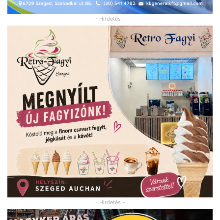
- Hirdetés -
- Hirdetés -