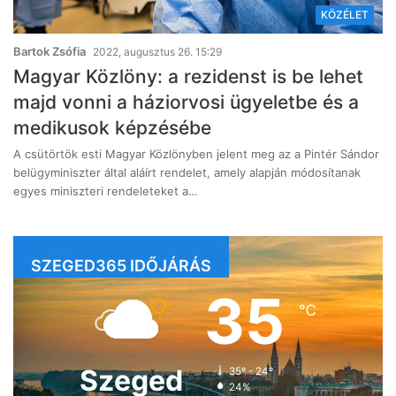
KÖZÉLET
Bartok Zsófia
2022, augusztus 26. 15:29
Magyar Közlöny: a rezidenst is be lehet
majd vonni a háziorvosi ügyeletbe és a
medikusok képzésébe
A csütörtök esti Magyar Közlönyben jelent meg az a Pintér Sándor
belügyminiszter által aláírt rendelet, amely alapján módosítanak
egyes miniszteri rendeleteket a…
SZEGED365 IDŐJÁRÁS
35
℃
Szeged
35º - 24º
24%