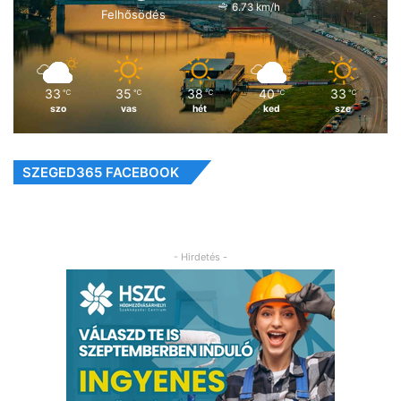
6.73 km/h
Felhősödés
33
35
38
40
33
℃
℃
℃
℃
℃
szo
vas
hét
ked
sze
SZEGED365 FACEBOOK
- Hirdetés -