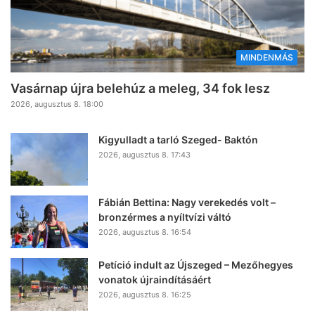
MINDENMÁS
Vasárnap újra belehúz a meleg, 34 fok lesz
2026, augusztus 8. 18:00
Kigyulladt a tarló Szeged- Baktón
2026, augusztus 8. 17:43
Fábián Bettina: Nagy verekedés volt –
bronzérmes a nyíltvízi váltó
2026, augusztus 8. 16:54
Petíció indult az Újszeged – Mezőhegyes
vonatok újraindításáért
2026, augusztus 8. 16:25