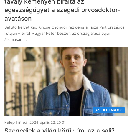
tavaly keményen bírálta az
egészségügyet a szegedi orvosdoktor-
avatáson
Befutó helyet kap Kincse Csongor rezidens a Tisza Párt országos
listáján – erről Magyar Péter beszélt az országjárása bajai
állomásán.…
SZEGEDI ARCOK
Fülöp Tímea
2024, április 22. 20:01
Szegediek a világ körül: “mi az a sali?