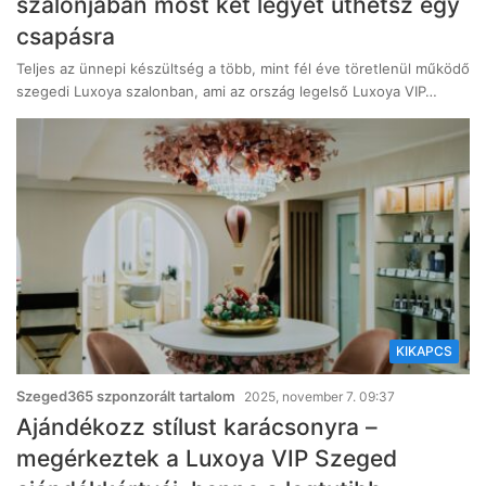
szalonjában most két legyet üthetsz egy
csapásra
Teljes az ünnepi készültség a több, mint fél éve töretlenül működő
szegedi Luxoya szalonban, ami az ország legelső Luxoya VIP…
KIKAPCS
Szeged365 szponzorált tartalom
2025, november 7. 09:37
Ajándékozz stílust karácsonyra –
megérkeztek a Luxoya VIP Szeged