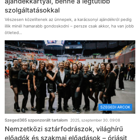
ajándékkártyái, benne a legtutibb
szolgáltatásokkal
Vészesen közelítenek az ünnepek, a karácsonyi ajándékról pedig
illik minél hamarabb gondoskodni – persze csak akkor, ha van jobb
ötleted…
SZEGEDI ARCOK
Szeged365 szponzorált tartalom
2025, szeptember 30. 09:08
Nemzetközi sztárfodrászok, világhírű
előadók és szakmai előadások – óriásit