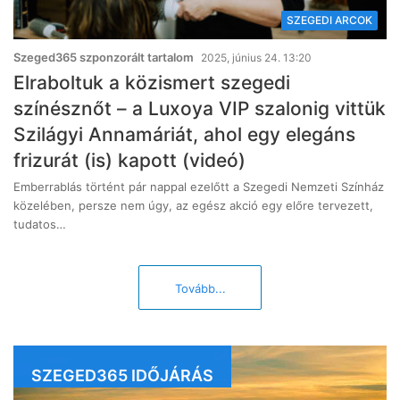
SZEGEDI ARCOK
Szeged365 szponzorált tartalom
2025, június 24. 13:20
Elraboltuk a közismert szegedi
színésznőt – a Luxoya VIP szalonig vittük
Szilágyi Annamáriát, ahol egy elegáns
frizurát (is) kapott (videó)
Emberrablás történt pár nappal ezelőtt a Szegedi Nemzeti Színház
közelében, persze nem úgy, az egész akció egy előre tervezett,
tudatos…
Tovább...
SZEGED365 IDŐJÁRÁS