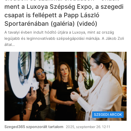
ment a Luxoya Szépség Expo, a szegedi
csapat is fellépett a Papp László
Sportarénában (galéria) (videó)
A tavalyi évben indult hódító útjára a Luxoya, mint az ország
legújabb és leginnovatívabb szépségápolási márkája. A Jákob Zoli
által…
SZEGEDI ARCOK
Szeged365 szponzorált tartalom
2025, szeptember 26. 12:11