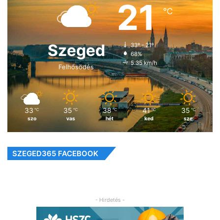
21
℃
Szeged
33º - 21º
68%
5.35 km/h
Felhősödés
33
35
38
41
35
℃
℃
℃
℃
℃
szo
vas
hét
ked
sze
SZEGED365 FACEBOOK
- Hirdetés -