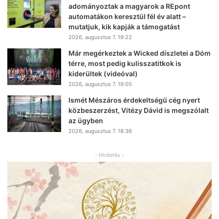
adományoztak a magyarok a REpont
automatákon keresztül fél év alatt –
mutatjuk, kik kapják a támogatást
2026, augusztus 7. 19:22
Már megérkeztek a Wicked díszletei a Dóm
térre, most pedig kulisszatitkok is
kiderültek (videóval)
2026, augusztus 7. 19:05
Ismét Mészáros érdekeltségű cég nyert
közbeszerzést, Vitézy Dávid is megszólalt
az ügyben
2026, augusztus 7. 18:36
- Hirdetés -