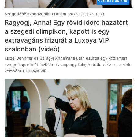
SZEGEDI ARCOK
Szeged365 szponzorált tartalom
2025, július 25. 12:21
Ragyogj, Anna! Egy rövid időre hazatért
a szegedi olimpikon, kapott is egy
extravagáns frizurát a Luxoya VIP
szalonban (videó)
Kiszel Jennifer és Szilágyi Annamária után ezúttal egy közismert
szegedi sportolót invitáltunk meg egy felejthetetlen frizura-smink
kombóra a Luxoya VIP…