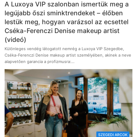
A Luxoya VIP szalonban ismertük meg a
legújabb őszi sminktrendeket – élőben
lestük meg, hogyan varázsol az ecsettel
Cséka-Ferenczi Denise makeup artist
(videó)
Különleges vendég látogatott nemrég a Luxoya VIP Szegedbe,
Cséka-Ferenczi Denise makeup artist személyében, akinek a neve
alapvetően garancia a profizmusra:…
SZEGEDI ARCOK