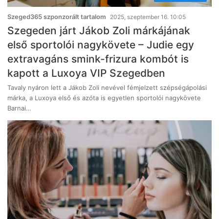
Szeged365 szponzorált tartalom
2025, szeptember 16. 10:05
Szegeden járt Jákob Zoli márkájának
első sportolói nagykövete – Judie egy
extravagáns smink-frizura kombót is
kapott a Luxoya VIP Szegedben
Tavaly nyáron lett a Jákob Zoli nevével fémjelzett szépségápolási
márka, a Luxoya első és azóta is egyetlen sportolói nagykövete
Barnai…