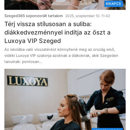
KIKAPCS
Szeged365 szponzorált tartalom
2025, szeptember 10. 11:42
Térj vissza stílusosan a suliba:
diákkedvezménnyel indítja az őszt a
Luxoya VIP Szeged
Az iskolába való visszatérést könnyítené meg az ország első,
vidéki Luxoya VIP szalonja azoknak a diákoknak, akik Szegeden
tanulnak: pontosan…