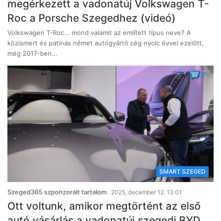
megérkezett a vadonatúj Volkswagen T-
Roc a Porsche Szegedhez (videó)
Volkswagen T-Roc… mond valamit az említett típus neve? A
közismert és patinás német autógyártó cég nyolc évvel ezelőtt,
még 2017-ben…
SMART SZEGED
Szeged365 szponzorált tartalom
2025, december 12. 13:01
Ott voltunk, amikor megtörtént az első
autó vásárlás a vadonatúj szegedi BYD