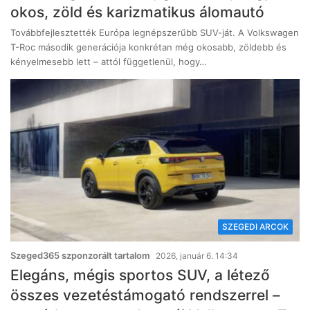
okos, zöld és karizmatikus álomautó
Továbbfejlesztették Európa legnépszerűbb SUV-ját. A Volkswagen
T-Roc második generációja konkrétan még okosabb, zöldebb és
kényelmesebb lett – attól függetlenül, hogy…
SZEGEDI ARCOK
Szeged365 szponzorált tartalom
2026, január 6. 14:34
Elegáns, mégis sportos SUV, a létező
összes vezetéstámogató rendszerrel –