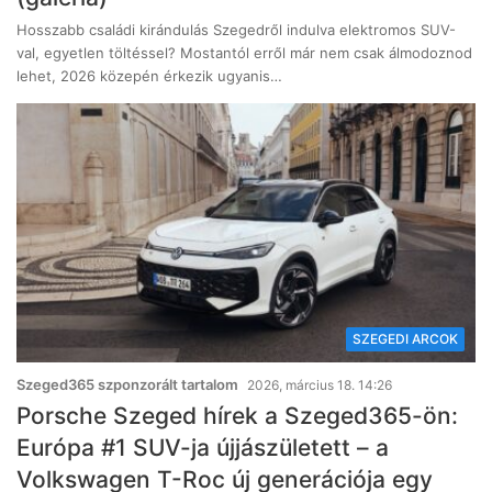
Hosszabb családi kirándulás Szegedről indulva elektromos SUV-
val, egyetlen töltéssel? Mostantól erről már nem csak álmodoznod
lehet, 2026 közepén érkezik ugyanis…
SZEGEDI ARCOK
Szeged365 szponzorált tartalom
2026, március 18. 14:26
Porsche Szeged hírek a Szeged365-ön:
Európa #1 SUV-ja újjászületett – a
Volkswagen T-Roc új generációja egy