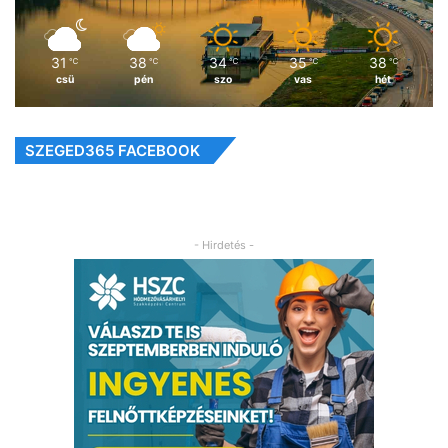
31
38
34
35
38
℃
℃
℃
℃
℃
csü
pén
szo
vas
hét
SZEGED365 FACEBOOK
- Hirdetés -