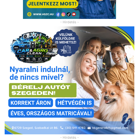
- Hirdetés -
- Hirdetés -