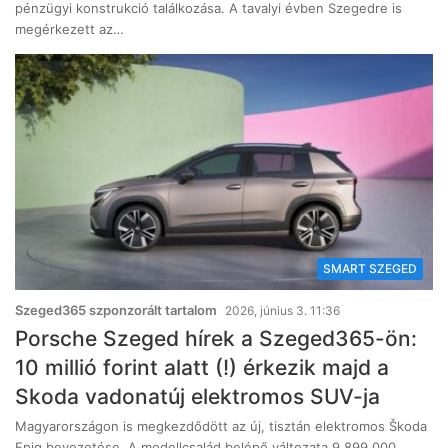
pénzügyi konstrukció találkozása. A tavalyi évben Szegedre is
megérkezett az…
SMART SZEGED
Szeged365 szponzorált tartalom
2026, június 3. 11:36
Porsche Szeged hírek a Szeged365-ön:
10 millió forint alatt (!) érkezik majd a
Skoda vadonatúj elektromos SUV-ja
Magyarországon is megkezdődött az új, tisztán elektromos Škoda
Epiq bevezetése. A modellcsalád belépő változata 9.899.000