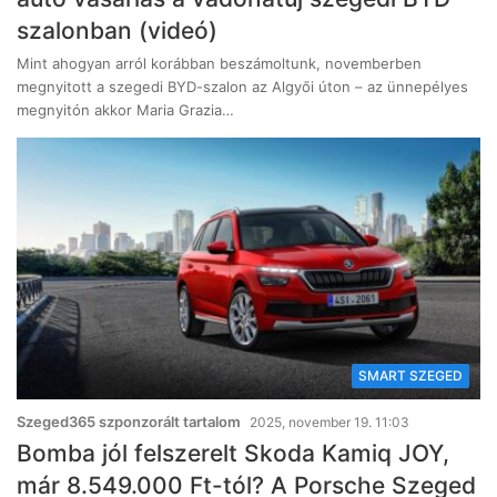
szalonban (videó)
Mint ahogyan arról korábban beszámoltunk, novemberben
megnyitott a szegedi BYD-szalon az Algyői úton – az ünnepélyes
megnyitón akkor Maria Grazia…
SMART SZEGED
Szeged365 szponzorált tartalom
2025, november 19. 11:03
Bomba jól felszerelt Skoda Kamiq JOY,
már 8.549.000 Ft-tól? A Porsche Szeged