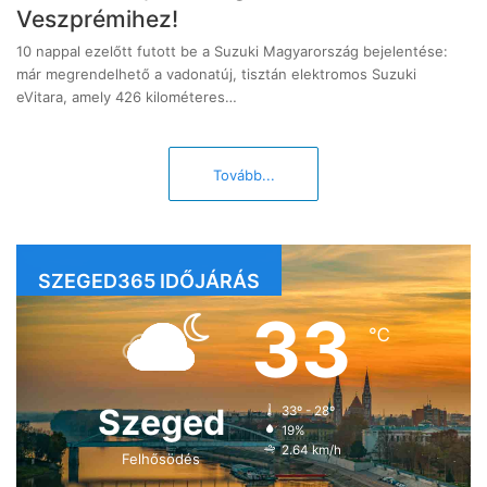
Veszprémihez!
10 nappal ezelőtt futott be a Suzuki Magyarország bejelentése:
már megrendelhető a vadonatúj, tisztán elektromos Suzuki
eVitara, amely 426 kilométeres…
Tovább...
SZEGED365 IDŐJÁRÁS
33
℃
Szeged
33º - 28º
19%
2.64 km/h
Felhősödés