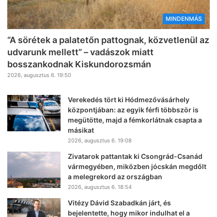
MINDENMÁS
“A sörétek a palatetőn pattognak, közvetlenül az
udvarunk mellett” – vadászok miatt
bosszankodnak Kiskundorozsmán
2026, augusztus 6. 19:50
Verekedés tört ki Hódmezővásárhely
központjában: az egyik férfi többször is
megütötte, majd a fémkorlátnak csapta a
másikat
2026, augusztus 6. 19:08
Zivatarok pattantak ki Csongrád-Csanád
vármegyében, miközben jócskán megdőlt
a melegrekord az országban
2026, augusztus 6. 18:54
Vitézy Dávid Szabadkán járt, és
bejelentette, hogy mikor indulhat el a