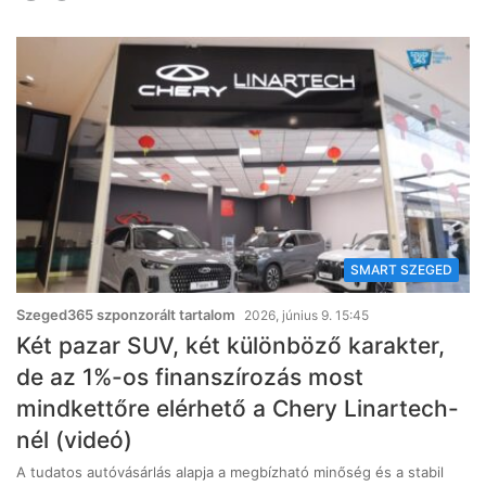
SMART SZEGED
Szeged365 szponzorált tartalom
2026, június 9. 15:45
Két pazar SUV, két különböző karakter,
de az 1%-os finanszírozás most
mindkettőre elérhető a Chery Linartech-
nél (videó)
A tudatos autóvásárlás alapja a megbízható minőség és a stabil