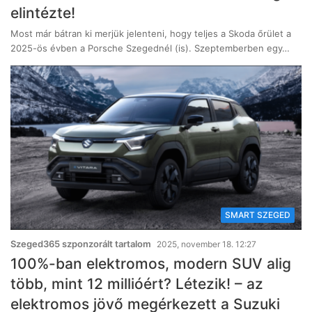
elintézte!
Most már bátran ki merjük jelenteni, hogy teljes a Skoda őrület a
2025-ös évben a Porsche Szegednél (is). Szeptemberben egy…
SMART SZEGED
Szeged365 szponzorált tartalom
2025, november 18. 12:27
100%-ban elektromos, modern SUV alig
több, mint 12 millióért? Létezik! – az
elektromos jövő megérkezett a Suzuki