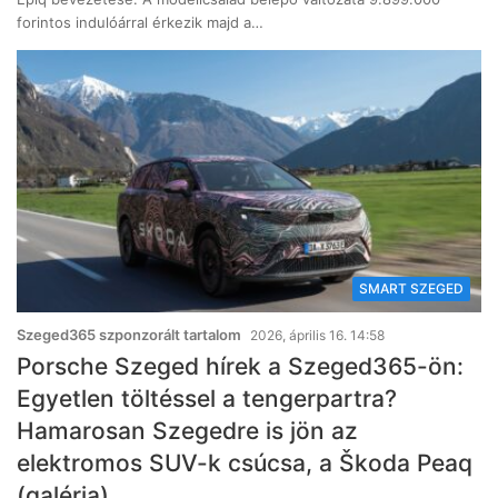
forintos indulóárral érkezik majd a…
SMART SZEGED
Szeged365 szponzorált tartalom
2026, április 16. 14:58
Porsche Szeged hírek a Szeged365-ön:
Egyetlen töltéssel a tengerpartra?
Hamarosan Szegedre is jön az
elektromos SUV-k csúcsa, a Škoda Peaq
(galéria)