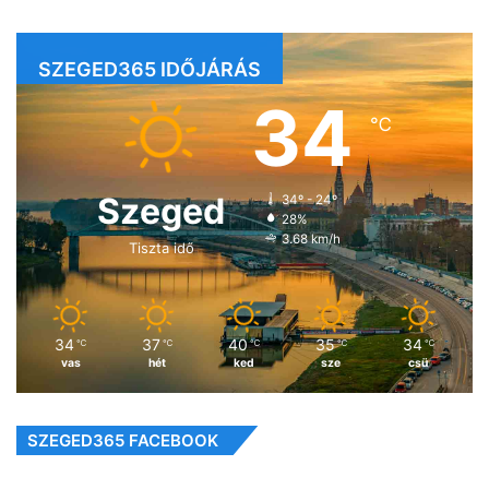
SZEGED365 IDŐJÁRÁS
34
℃
Szeged
34º - 24º
28%
3.68 km/h
Tiszta idő
34
37
40
35
34
℃
℃
℃
℃
℃
vas
hét
ked
sze
csü
SZEGED365 FACEBOOK