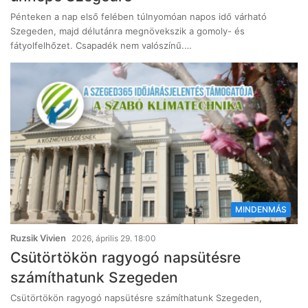
Pénteken a nap első felében túlnyomóan napos idő várható
Szegeden, majd délutánra megnövekszik a gomoly- és
fátyolfelhőzet. Csapadék nem valószínű.…
MINDENMÁS
Ruzsik Vivien
2026, április 29. 18:00
Csütörtökön ragyogó napsütésre
számíthatunk Szegeden
Csütörtökön ragyogó napsütésre számíthatunk Szegeden,