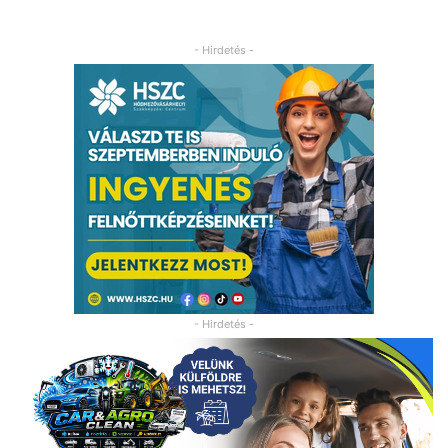
- Hirdetés -
- Hirdetés -