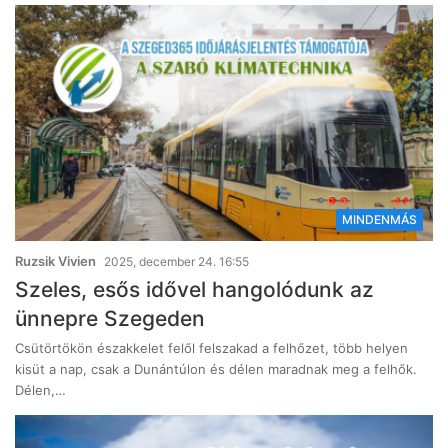
MINDENMÁS
Ruzsik Vivien
2025, december 24. 16:55
Szeles, esős idővel hangolódunk az
ünnepre Szegeden
Csütörtökön északkelet felől felszakad a felhőzet, több helyen
kisüt a nap, csak a Dunántúlon és délen maradnak meg a felhők.
Délen,…