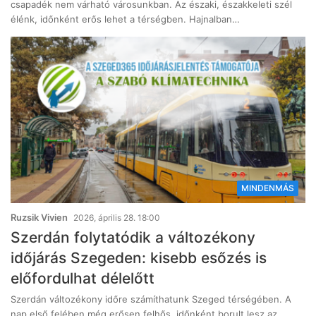
csapadék nem várható városunkban. Az északi, északkeleti szél
élénk, időnként erős lehet a térségben. Hajnalban…
MINDENMÁS
Ruzsik Vivien
2026, április 28. 18:00
Szerdán folytatódik a változékony
időjárás Szegeden: kisebb esőzés is
előfordulhat délelőtt
Szerdán változékony időre számíthatunk Szeged térségében. A
nap első felében még erősen felhős, időnként borult lesz az