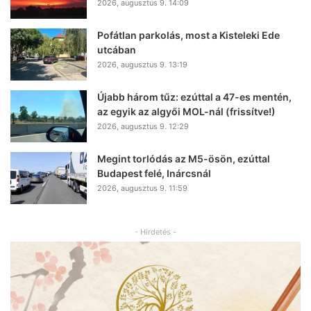
2026, augusztus 9. 14:09
Pofátlan parkolás, most a Kisteleki Ede
utcában
2026, augusztus 9. 13:19
Újabb három tűz: ezúttal a 47-es mentén,
az egyik az algyői MOL-nál (frissítve!)
2026, augusztus 9. 12:29
Megint torlódás az M5-ösön, ezúttal
Budapest felé, Inárcsnál
2026, augusztus 9. 11:59
- Hirdetés -