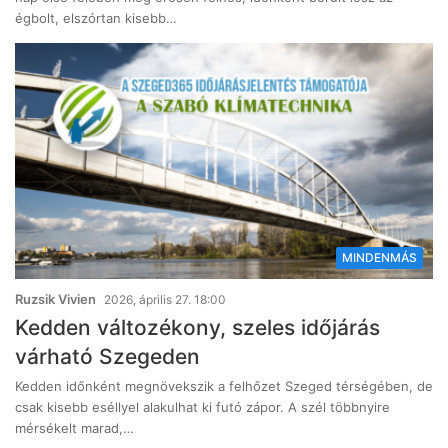
égbolt, elszórtan kisebb…
MINDENMÁS
Ruzsik Vivien
2026, április 27. 18:00
Kedden változékony, szeles időjárás
várható Szegeden
Kedden időnként megnövekszik a felhőzet Szeged térségében, de
csak kisebb eséllyel alakulhat ki futó zápor. A szél többnyire
mérsékelt marad,…