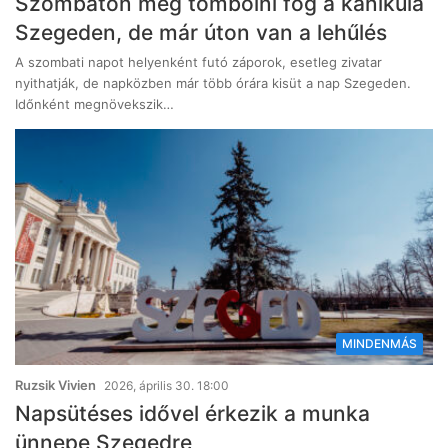
Szombaton még tombolni fog a kánikula
Szegeden, de már úton van a lehűlés
A szombati napot helyenként futó záporok, esetleg zivatar
nyithatják, de napközben már több órára kisüt a nap Szegeden.
Időnként megnövekszik…
MINDENMÁS
Ruzsik Vivien
2026, április 30. 18:00
Napsütéses idővel érkezik a munka
ünnepe Szegedre