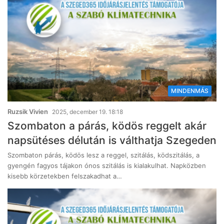
MINDENMÁS
Ruzsik Vivien
2025, december 19. 18:18
Szombaton a párás, ködös reggelt akár
napsütéses délután is válthatja Szegeden
Szombaton párás, ködös lesz a reggel, szitálás, ködszitálás, a
gyengén fagyos tájakon ónos szitálás is kialakulhat. Napközben
kisebb körzetekben felszakadhat a…