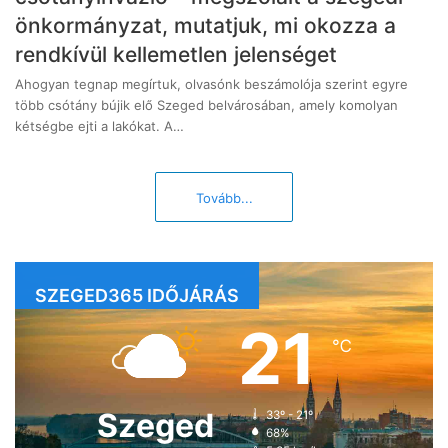
önkormányzat, mutatjuk, mi okozza a
rendkívül kellemetlen jelenséget
Ahogyan tegnap megírtuk, olvasónk beszámolója szerint egyre
több csótány bújik elő Szeged belvárosában, amely komolyan
kétségbe ejti a lakókat. A…
Tovább...
SZEGED365 IDŐJÁRÁS
21
℃
Szeged
33º - 21º
68%