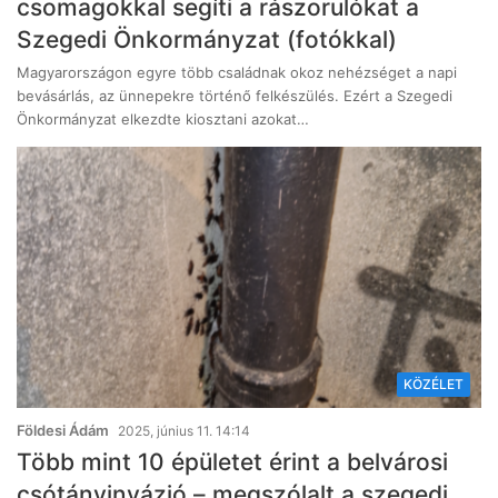
csomagokkal segíti a rászorulókat a
Szegedi Önkormányzat (fotókkal)
Magyarországon egyre több családnak okoz nehézséget a napi
bevásárlás, az ünnepekre történő felkészülés. Ezért a Szegedi
Önkormányzat elkezdte kiosztani azokat…
KÖZÉLET
Földesi Ádám
2025, június 11. 14:14
Több mint 10 épületet érint a belvárosi
csótányinvázió – megszólalt a szegedi