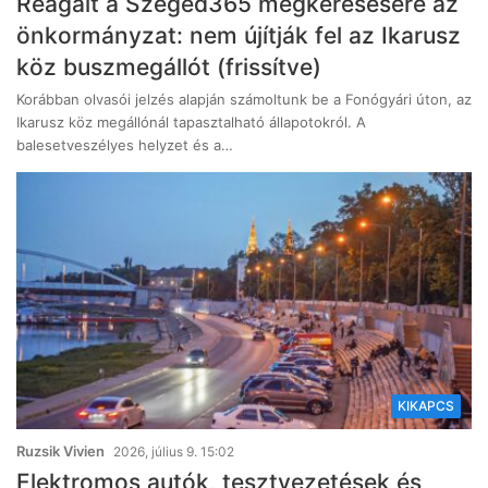
Reagált a Szeged365 megkeresésére az
önkormányzat: nem újítják fel az Ikarusz
köz buszmegállót (frissítve)
Korábban olvasói jelzés alapján számoltunk be a Fonógyári úton, az
Ikarusz köz megállónál tapasztalható állapotokról. A
balesetveszélyes helyzet és a…
KIKAPCS
Ruzsik Vivien
2026, július 9. 15:02
Elektromos autók, tesztvezetések és