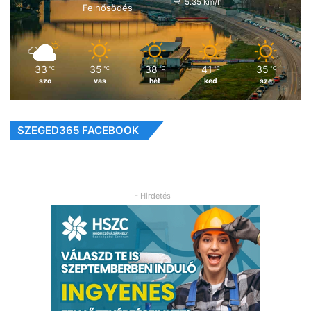
5.35 km/h
Felhősödés
33
35
38
41
35
℃
℃
℃
℃
℃
szo
vas
hét
ked
sze
SZEGED365 FACEBOOK
- Hirdetés -