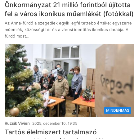
Önkormányzat 21 millió forintból újította
fel a város ikonikus műemlékét (fotókkal)
Az Anna-fürdő a szegediek egyik legféltettebb értéke: egyszerre
műemlék, közösségi tér és a városi identitás ikonikus darabja. A
fürdő most…
MINDENMÁS
Ruzsik Vivien
2025, december 10. 19:35
Tartós élelmiszert tartalmazó