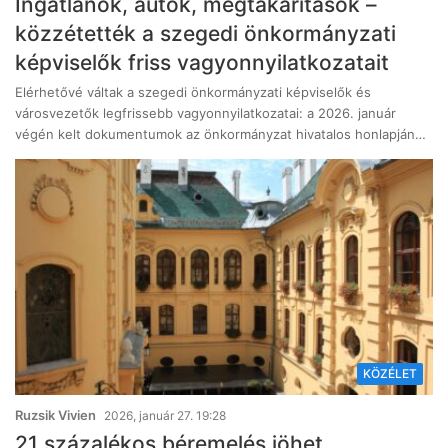
Ingatlanok, autók, megtakarítások –
közzétették a szegedi önkormányzati
képviselők friss vagyonnyilatkozatait
Elérhetővé váltak a szegedi önkormányzati képviselők és
városvezetők legfrissebb vagyonnyilatkozatai: a 2026. január
végén kelt dokumentumok az önkormányzat hivatalos honlapján…
KÖZÉLET
Ruzsik Vivien
2026, január 27. 19:28
21 százalékos béremelés jöhet