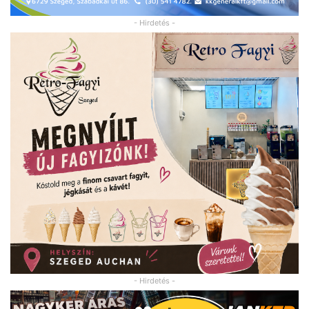
- Hirdetés -
- Hirdetés -