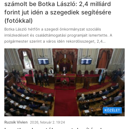
számolt be Botka László: 2,4 milliárd
forint jut idén a szegediek segítésére
(fotókkal)
Botka László hétfőn a szegedi önkormányzat szociális
intézkedéseit és családtámogatási programjait ismertette. A
polgármester szerint a város idén rekordösszeget, 2,4…
KÖZÉLET
Ruzsik Vivien
2026, február 2. 19:24