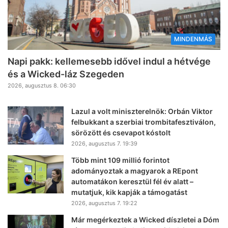
MINDENMÁS
Napi pakk: kellemesebb idővel indul a hétvége
és a Wicked-láz Szegeden
2026, augusztus 8. 06:30
Lazul a volt miniszterelnök: Orbán Viktor
felbukkant a szerbiai trombitafesztiválon,
sörözött és csevapot kóstolt
2026, augusztus 7. 19:39
Több mint 109 millió forintot
adományoztak a magyarok a REpont
automatákon keresztül fél év alatt –
mutatjuk, kik kapják a támogatást
2026, augusztus 7. 19:22
Már megérkeztek a Wicked díszletei a Dóm