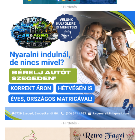
- Hirdetés -
- Hirdetés -