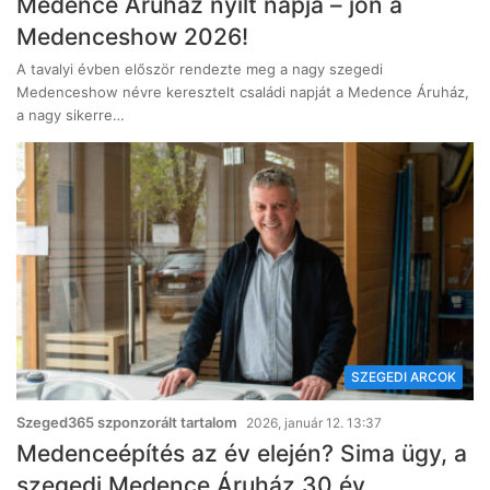
Medence Áruház nyílt napja – jön a
Medenceshow 2026!
A tavalyi évben először rendezte meg a nagy szegedi
Medenceshow névre keresztelt családi napját a Medence Áruház,
a nagy sikerre…
SZEGEDI ARCOK
Szeged365 szponzorált tartalom
2026, január 12. 13:37
Medenceépítés az év elején? Sima ügy, a
szegedi Medence Áruház 30 év