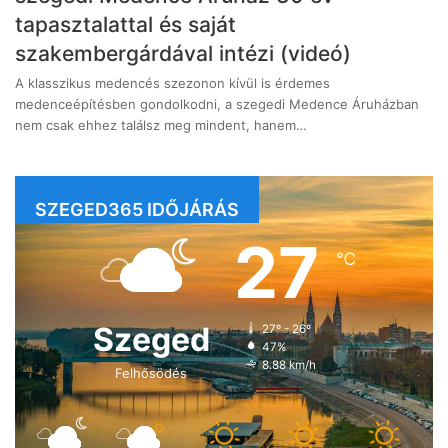
tapasztalattal és saját
szakembergárdával intézi (videó)
A klasszikus medencés szezonon kívül is érdemes
medenceépítésben gondolkodni, a szegedi Medence Áruházban
nem csak ehhez találsz meg mindent, hanem…
SZEGED365 IDŐJÁRÁS
27
℃
Szeged
27º - 26º
47%
8.88 km/h
Felhősödés