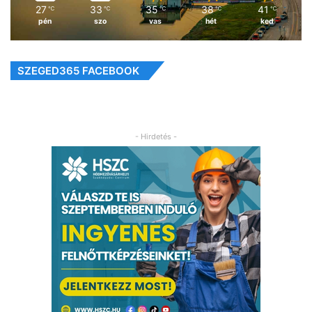
27
33
35
38
41
℃
℃
℃
℃
℃
pén
szo
vas
hét
ked
SZEGED365 FACEBOOK
- Hirdetés -