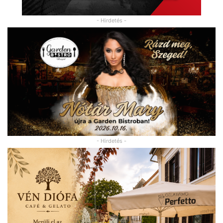
- Hirdetés -
- Hirdetés -