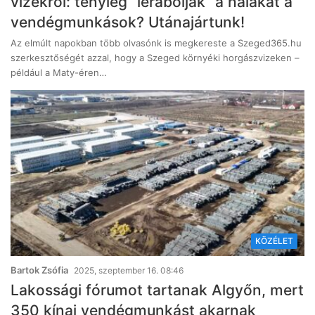
vizekről: tényleg “lerabolják” a halakat a
vendégmunkások? Utánajártunk!
Az elmúlt napokban több olvasónk is megkereste a Szeged365.hu
szerkesztőségét azzal, hogy a Szeged környéki horgászvizeken –
például a Maty-éren…
KÖZÉLET
Bartok Zsófia
2025, szeptember 16. 08:46
Lakossági fórumot tartanak Algyőn, mert
350 kínai vendégmunkást akarnak