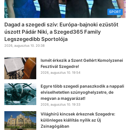
SPORT
Dagad a szegedi szív: Európa-bajnoki ezüstöt
úszott Pádár Niki, a Szeged365 Family
Legszegedibb Sportolója
2026, augusztus 10. 20:38
Ismét érkezik a Szent Gellért Komolyzenei
Fesztivál Szegedre!
2026, augusztus 10. 19:54
Egyre több szegedi panaszkodik a nappali
elviselhetetlen szúnyoghelyzetre, de
megvan a magyarázat!
2026, augusztus 10. 19:33
Világhírű kincsek érkeznek Szegedre:
különleges kiállítás nyílik az Új
Zsinagógában