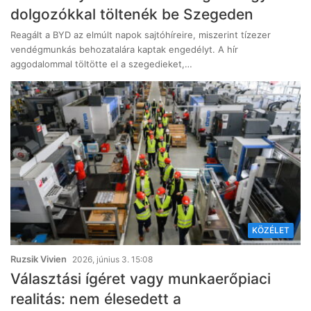
dolgozókkal töltenék be Szegeden
Reagált a BYD az elmúlt napok sajtóhíreire, miszerint tízezer
vendégmunkás behozatalára kaptak engedélyt. A hír
aggodalommal töltötte el a szegedieket,…
KÖZÉLET
Ruzsik Vivien
2026, június 3. 15:08
Választási ígéret vagy munkaerőpiaci
realitás: nem élesedett a