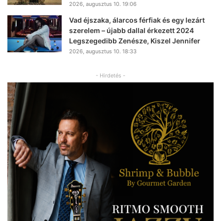
2026, augusztus 10. 19:06
Vad éjszaka, álarcos férfiak és egy lezárt
szerelem – újabb dallal érkezett 2024
Legszegedibb Zenésze, Kiszel Jennifer
2026, augusztus 10. 18:33
- Hirdetés -