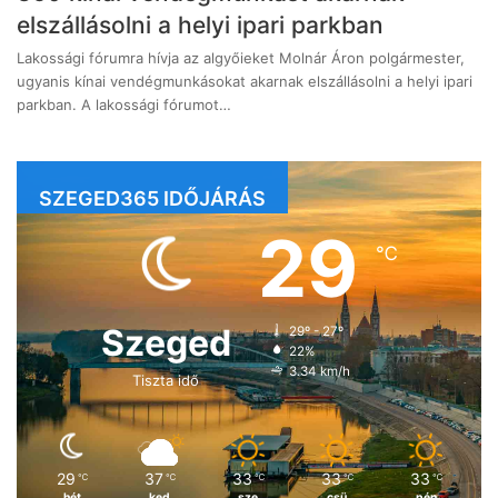
elszállásolni a helyi ipari parkban
Lakossági fórumra hívja az algyőieket Molnár Áron polgármester,
ugyanis kínai vendégmunkásokat akarnak elszállásolni a helyi ipari
parkban. A lakossági fórumot…
SZEGED365 IDŐJÁRÁS
29
℃
Szeged
29º - 27º
22%
3.34 km/h
Tiszta idő
29
37
33
33
33
℃
℃
℃
℃
℃
hét
ked
sze
csü
pén