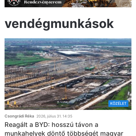
vendégmunkások
KÖZÉLET
Csongrádi Réka
2026, július 31. 14:35
Reagált a BYD: hosszú távon a
munkahelyek döntő többségét magyar