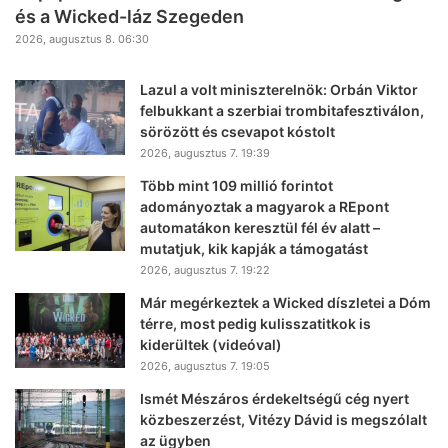
és a Wicked-láz Szegeden
2026, augusztus 8. 06:30
Lazul a volt miniszterelnök: Orbán Viktor
felbukkant a szerbiai trombitafesztiválon,
sörözött és csevapot kóstolt
2026, augusztus 7. 19:39
Több mint 109 millió forintot
adományoztak a magyarok a REpont
automatákon keresztül fél év alatt –
mutatjuk, kik kapják a támogatást
2026, augusztus 7. 19:22
Már megérkeztek a Wicked díszletei a Dóm
térre, most pedig kulisszatitkok is
kiderültek (videóval)
2026, augusztus 7. 19:05
Ismét Mészáros érdekeltségű cég nyert
közbeszerzést, Vitézy Dávid is megszólalt
az ügyben