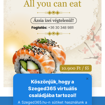
Köszönjük, hogy a
Szeged365 virtuális
családjába tartozol!
A Szeged365.hu-n sütiket használunk a