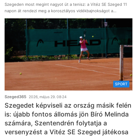
Szegeden most megint nagyot üt a tenisz: a Vitéz SE Szeged 11
napon át rendezi meg a korosztályos vidékbajnokságot a…
SPORT
Szeged365
2026, május 29. 08:24
Szegedet képviseli az ország másik felén
is: újabb fontos állomás jön Bíró Melinda
számára, Szentendrén folytatja a
versenyzést a Vitéz SE Szeged játékosa