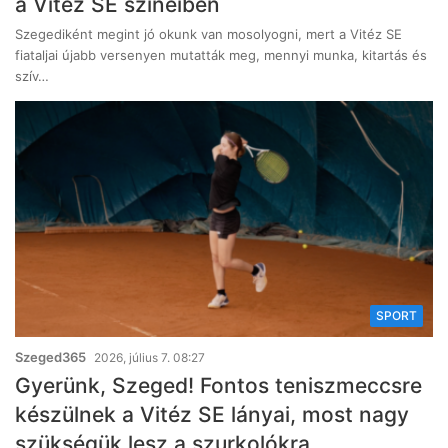
a Vitéz SE színeiben
Szegediként megint jó okunk van mosolyogni, mert a Vitéz SE
fiataljai újabb versenyen mutatták meg, mennyi munka, kitartás és
szív…
SPORT
Szeged365
2026, július 7. 08:27
Gyerünk, Szeged! Fontos teniszmeccsre
készülnek a Vitéz SE lányai, most nagy
szükségük lesz a szurkolókra