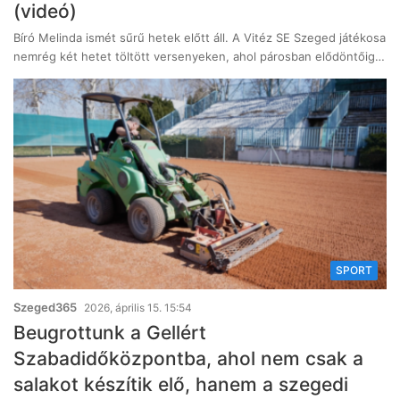
(videó)
Bíró Melinda ismét sűrű hetek előtt áll. A Vitéz SE Szeged játékosa
nemrég két hetet töltött versenyeken, ahol párosban elődöntőig…
SPORT
Szeged365
2026, április 15. 15:54
Beugrottunk a Gellért
Szabadidőközpontba, ahol nem csak a
salakot készítik elő, hanem a szegedi