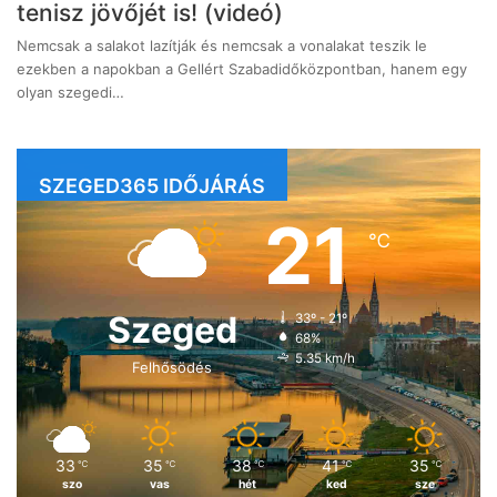
tenisz jövőjét is! (videó)
Nemcsak a salakot lazítják és nemcsak a vonalakat teszik le
ezekben a napokban a Gellért Szabadidőközpontban, hanem egy
olyan szegedi…
SZEGED365 IDŐJÁRÁS
21
℃
Szeged
33º - 21º
68%
5.35 km/h
Felhősödés
33
35
38
41
35
℃
℃
℃
℃
℃
szo
vas
hét
ked
sze