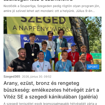
Kezdődik a Szuperliga, Szegeden pedig rögtön olyan program jön,
amire jó szívvel lehet azt mondani: ott a helyünk. Július 9-én…
SPORT
Szeged365
2026, június 30. 09:52
Arany, ezüst, bronz és rengeteg
büszkeség: emlékezetes hétvégét zárt a
Vitéz SE a szegedi kánikulában (galéria)
A szegedi teniszélet egyik legmozgalmasabb hétvégéjét zárta a