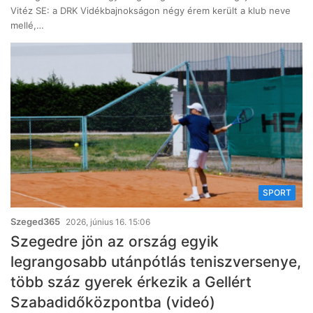
Vitéz SE: a DRK Vidékbajnokságon négy érem került a klub neve
mellé,…
SPORT
Szeged365
2026, június 16. 15:06
Szegedre jön az ország egyik
legrangosabb utánpótlás teniszversenye,
több száz gyerek érkezik a Gellért
Szabadidőközpontba (videó)