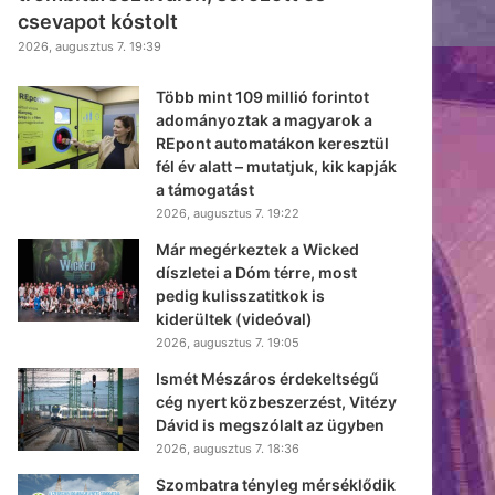
csevapot kóstolt
2026, augusztus 7. 19:39
Több mint 109 millió forintot
adományoztak a magyarok a
REpont automatákon keresztül
fél év alatt – mutatjuk, kik kapják
a támogatást
2026, augusztus 7. 19:22
Már megérkeztek a Wicked
díszletei a Dóm térre, most
pedig kulisszatitkok is
kiderültek (videóval)
2026, augusztus 7. 19:05
Ismét Mészáros érdekeltségű
cég nyert közbeszerzést, Vitézy
Dávid is megszólalt az ügyben
2026, augusztus 7. 18:36
Szombatra tényleg mérséklődik