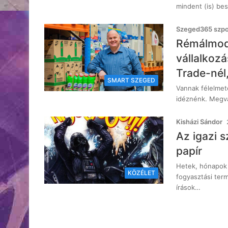
mindent (is) be
Szeged365 szpon
Rémálmod,
vállalkozá
Trade-nél
SMART SZEGED
Vannak félelmet
idéznénk. Megva
Kisházi Sándor
Az igazi 
papír
Hetek, hónapok 
KÖZÉLET
fogyasztási ter
írások…