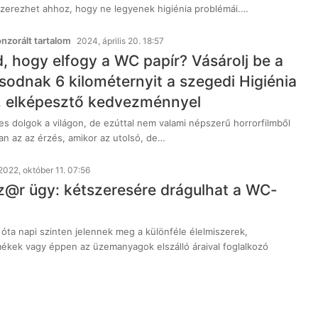
szerezhet ahhoz, hogy ne legyenek higiénia problémái.…
zorált tartalom
2024, április 20. 18:57
 hogy elfogy a WC papír? Vásárolj be a
sodnak 6 kilométernyit a szegedi Higiénia
, elképesztő kedvezménnyel
es dolgok a világon, de ezúttal nem valami népszerű horrorfilmből
n az az érzés, amikor az utolsó, de…
2022, október 11. 07:56
sz@r ügy: kétszeresére drágulhat a WC-
óta napi szinten jelennek meg a különféle élelmiszerek,
mékek vagy éppen az üzemanyagok elszálló áraival foglalkozó