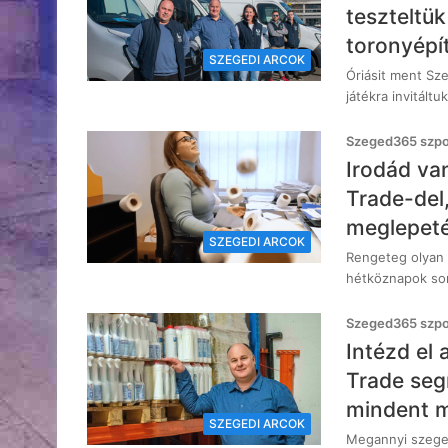
teszteltü
toronyépí
SZEGEDI ARCOK
Óriásit ment Sz
játékra invitált
Szeged365 szpon
Irodád va
Trade-del,
meglepeté
SZEGEDI ARCOK
Rengeteg olyan 
hétköznapok sor
Szeged365 szpon
Intézd el 
Trade segí
mindent m
SZEGEDI ARCOK
Megannyi szeged