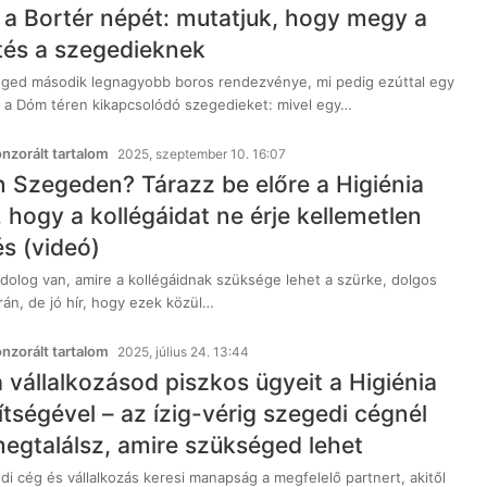
k a Bortér népét: mutatjuk, hogy megy a
tés a szegedieknek
eged második legnagyobb boros rendezvénye, mi pedig ezúttal egy
uk a Dóm téren kikapcsolódó szegedieket: mivel egy…
zorált tartalom
2025, szeptember 10. 16:07
n Szegeden? Tárazz be előre a Higiénia
 hogy a kollégáidat ne érje kellemetlen
s (videó)
dolog van, amire a kollégáidnak szüksége lehet a szürke, dolgos
án, de jó hír, hogy ezek közül…
zorált tartalom
2025, július 24. 13:44
a vállalkozásod piszkos ügyeit a Higiénia
tségével – az ízig-vérig szegedi cégnél
egtalálsz, amire szükséged lehet
i cég és vállalkozás keresi manapság a megfelelő partnert, akitől