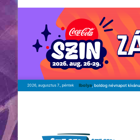
Ibolya
2026, augusztus 7., péntek
, boldog névnapot kíván