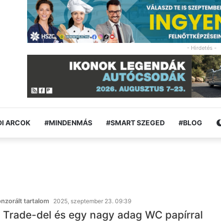
- Hirdetés -
I ARCOK
#MINDENMÁS
#SMART SZEGED
#BLOG
zorált tartalom
2025, szeptember 23. 09:39
a Trade-del és egy nagy adag WC papírral