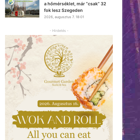
a hőmérséklet, már “csak” 32
fok lesz Szegeden
2026, augusztus 7. 18:01
- Hirdetés -