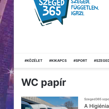
#KÖZÉLET
#KIKAPCS
#SPORT
#SZEGED
WC papír
Szeged365 szpon
A Higiéni