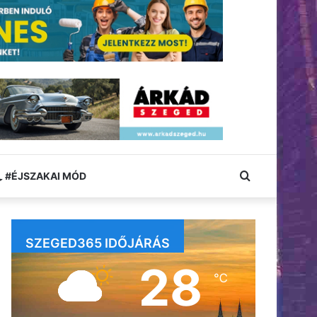
Keresés:
#ÉJSZAKAI MÓD
SZEGED365 IDŐJÁRÁS
28
℃