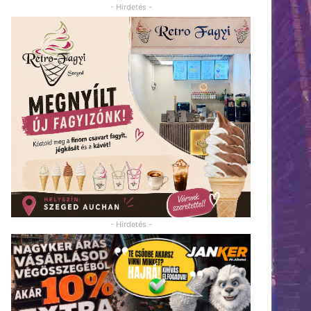
- Hirdetés -
- Hirdetés -