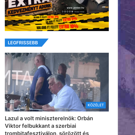
LEGFRISSEBB
KÖZÉLET
Lazul a volt miniszterelnök: Orbán
Viktor felbukkant a szerbiai
trombitafesztiválon, sörözött és