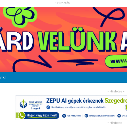
- Hirdetés -
unk!
- Hirdetés -
- Hirdetés -