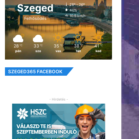
Szeged
28º - 26º
40%
10.5 km/h
Felhősödés
28
33
35
38
41
℃
℃
℃
℃
℃
pén
szo
vas
hét
ked
SZEGED365 FACEBOOK
- Hirdetés -