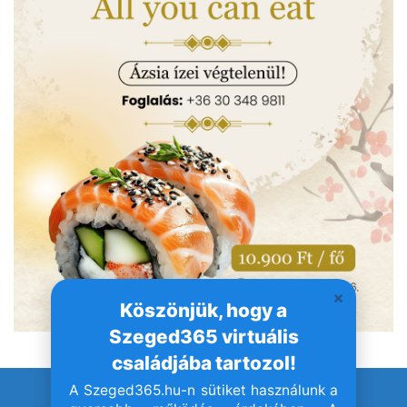
Köszönjük, hogy a
Szeged365 virtuális
családjába tartozol!
A Szeged365.hu-n sütiket használunk a
© Szeged365.hu I Minden jog fenntartva!