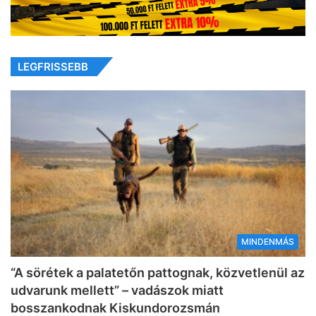
LEGFRISSEBB
MINDENMÁS
“A sörétek a palatetőn pattognak, közvetlenül az
udvarunk mellett” – vadászok miatt
bosszankodnak Kiskundorozsmán