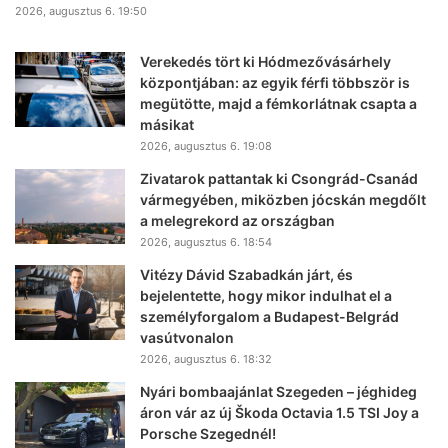
2026, augusztus 6. 19:50
Verekedés tört ki Hódmezővásárhely
központjában: az egyik férfi többször is
megütötte, majd a fémkorlátnak csapta a
másikat
2026, augusztus 6. 19:08
Zivatarok pattantak ki Csongrád-Csanád
vármegyében, miközben jócskán megdőlt
a melegrekord az országban
2026, augusztus 6. 18:54
Vitézy Dávid Szabadkán járt, és
bejelentette, hogy mikor indulhat el a
személyforgalom a Budapest-Belgrád
vasútvonalon
2026, augusztus 6. 18:32
Nyári bombaajánlat Szegeden – jéghideg
áron vár az új Škoda Octavia 1.5 TSI Joy a
Porsche Szegednél!