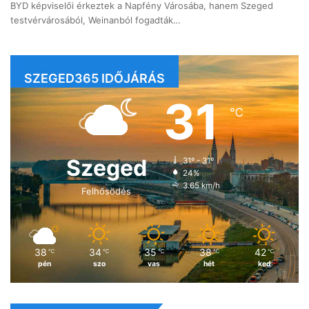
BYD képviselői érkeztek a Napfény Városába, hanem Szeged
testvérvárosából, Weinanból fogadták…
SZEGED365 IDŐJÁRÁS
31
℃
Szeged
31º - 31º
24%
3.65 km/h
Felhősödés
38
34
35
38
42
℃
℃
℃
℃
℃
pén
szo
vas
hét
ked