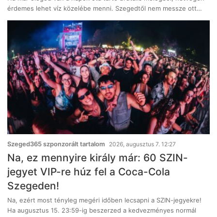
érdemes lehet víz közelébe menni. Szegedtől nem messze ott…
Szeged365 szponzorált tartalom
2026, augusztus 7. 12:27
Na, ez mennyire király már: 60 SZIN-
jegyet VIP-re húz fel a Coca-Cola
Szegeden!
Na, ezért most tényleg megéri időben lecsapni a SZIN-jegyekre!
Ha augusztus 15. 23:59-ig beszerzed a kedvezményes normál