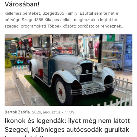
Városában!
Kellemes pénteket, Szeged365 Family! Ezúttal sem telhet el
hétvége Szeged365 Kikapcs nélkül, meghoztuk a legtutibb
szegedi programokat! Többek között: borkóstolót rendeznek…
Bartok Zsófia
2026, augusztus 7. 11:09
Ikonok és legendák: ilyet még nem látott
Szeged, különleges autócsodák gurultak