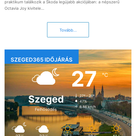
praktikum találkozik a Škoda legújabb akciójában: a népszerű
Octavia Joy kivitele…
Tovább...
SZEGED365 IDŐJÁRÁS
27
℃
Szeged
27º - 26º
47%
8.88 km/h
Felhősödés
℃
℃
℃
℃
℃