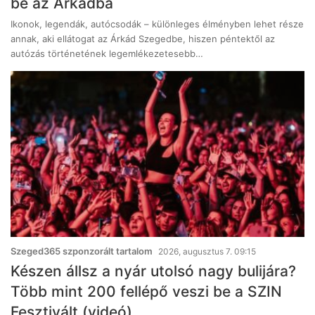
be az Árkádba
Ikonok, legendák, autócsodák – különleges élményben lehet része
annak, aki ellátogat az Árkád Szegedbe, hiszen péntektől az
autózás történetének legemlékezetesebb…
Szeged365 szponzorált tartalom
2026, augusztus 7. 09:15
Készen állsz a nyár utolsó nagy bulijára?
Több mint 200 fellépő veszi be a SZIN
Fesztivált (videó)