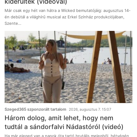
kiderültek (videóval)
Már csak egy hét van hátra a Wicked bemutatójáig: augusztus 14-
én debütál a világhírű musical az Erkel Színház produkciójában,
Szente…
Szeged365 szponzorált tartalom
2026, augusztus 7. 15:07
Három dolog, amit lehet, hogy nem
tudtál a sándorfalvi Nádastóról (videó)
Ha már eleged van a napok óta tartó brutális melegből, hétvégén