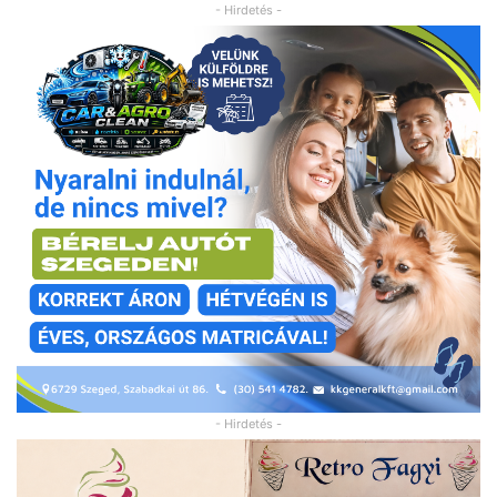
- Hirdetés -
- Hirdetés -