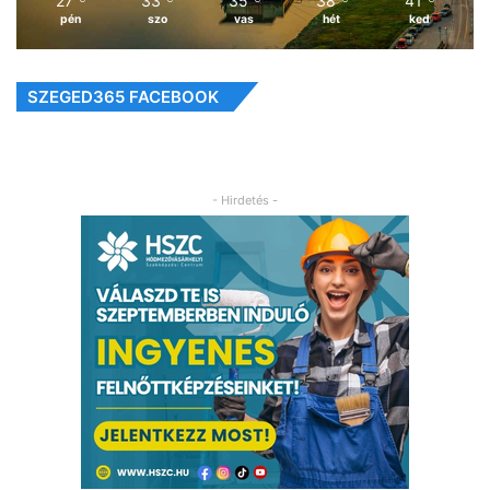
27
33
35
38
41
pén
szo
vas
hét
ked
SZEGED365 FACEBOOK
- Hirdetés -