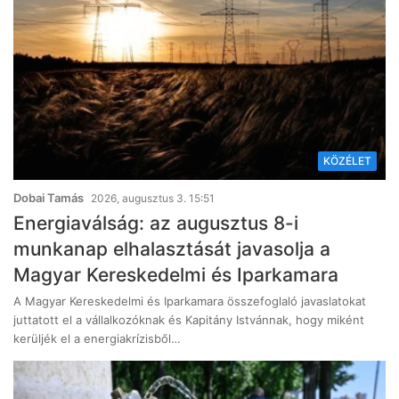
KÖZÉLET
Dobai Tamás
2026, augusztus 3. 15:51
Energiaválság: az augusztus 8-i
munkanap elhalasztását javasolja a
Magyar Kereskedelmi és Iparkamara
A Magyar Kereskedelmi és Iparkamara összefoglaló javaslatokat
juttatott el a vállalkozóknak és Kapitány Istvánnak, hogy miként
kerüljék el a energiakrízisből…