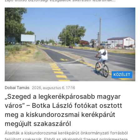
KÖZÉLET
Dobai Tamás
2026, augusztus 6. 17:16
„Szeged a legkerékpárosabb magyar
város” – Botka László fotókat osztott
meg a kiskundorozsmai kerékpárút
megújult szakaszáról
Átadták a kiskundorozsmai kerékpárút önkormányzati forrásból
felújított szakaszát. Ebből az alkalomból Szeged polgármestere,