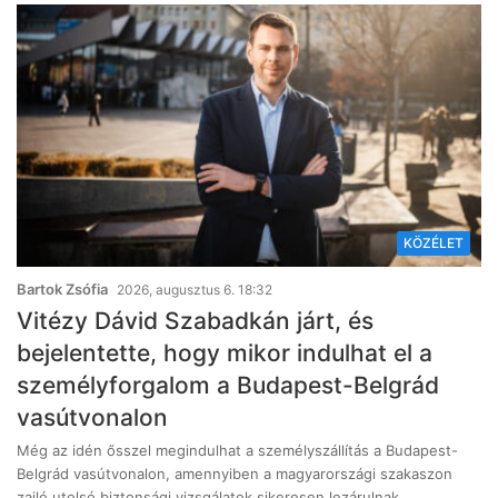
geotermikus
vízgyűjtőkön
beruházásokat
indítanak el, és bővítik
az energiatároló
kapacitásokat
KÖZÉLET
Bartok Zsófia
2026, augusztus 6. 18:32
Vitézy Dávid Szabadkán járt, és
bejelentette, hogy mikor indulhat el a
személyforgalom a Budapest-Belgrád
vasútvonalon
Még az idén ősszel megindulhat a személyszállítás a Budapest-
Belgrád vasútvonalon, amennyiben a magyarországi szakaszon
zajló utolsó biztonsági vizsgálatok sikeresen lezárulnak…