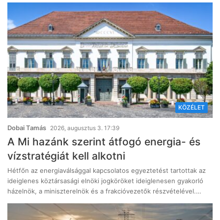
KÖZÉLET
Dobai Tamás
2026, augusztus 3. 17:39
A Mi hazánk szerint átfogó energia- és
vízstratégiát kell alkotni
Hétfőn az energiaválsággal kapcsolatos egyeztetést tartottak az
ideiglenes köztársasági elnöki jogköröket ideiglenesen gyakorló
házelnök, a miniszterelnök és a frakcióvezetők részvételével.…