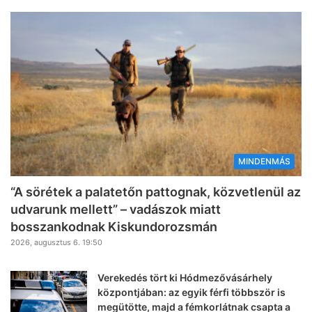
MINDENMÁS
“A sörétek a palatetőn pattognak, közvetlenül az
udvarunk mellett” – vadászok miatt
bosszankodnak Kiskundorozsmán
2026, augusztus 6. 19:50
Verekedés tört ki Hódmezővásárhely
központjában: az egyik férfi többször is
megütötte, majd a fémkorlátnak csapta a