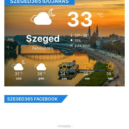
SZEGED365 IDŐJÁRÁS
33
℃
Szeged
33º - 28º
19%
2.64 km/h
Felhősödés
31
38
34
35
38
℃
℃
℃
℃
℃
csü
pén
szo
vas
hét
SZEGED365 FACEBOOK
- Hirdetés -