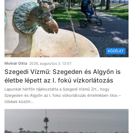
KÖZÉLET
Molnár Gitta
2026, augusztus 3. 13:07
Szegedi Vízmű: Szegeden és Algyőn is
életbe lépett az I. fokú vízkorlátozás
Lapunkat hétfőn tájékoztatta a Szegedi Vízmű Zrt., hogy
Szegeden és Algyőn az I. fokú vízkorlátozás értelmében tilos –
többek között…