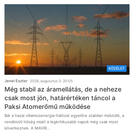
KÖZÉLET
Jenei Eszter
2026, augusztus 3. 20:05
Még stabil az áramellátás, de a neheze
csak most jön, határértéken táncol a
Paksi Atomerőmű működése
Bár a hazai villamosenergia-hálózat egyelőre stabilan működik, a
rendkívüli hőség miatt a legkritikusabb napok még csak most
következnek. A MAVIR…