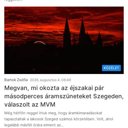
KÖZÉLET
Bartok Zsófia
2026, augusztus 4. 06:49
Megvan, mi okozta az éjszakai pár
másodperces áramszüneteket Szegeden,
válaszolt az MVM
Még hétfőn reggel írtuk meg, hogy áramkimaradásokat
tapasztaltak a lakosok Szeged számos körzetében. Volt, ahol
legalább másfél órára elment az…