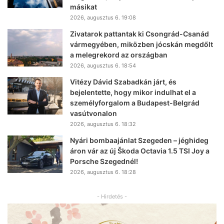
másikat
2026, augusztus 6. 19:08
Zivatarok pattantak ki Csongrád-Csanád
vármegyében, miközben jócskán megdőlt
a melegrekord az országban
2026, augusztus 6. 18:54
Vitézy Dávid Szabadkán járt, és
bejelentette, hogy mikor indulhat el a
személyforgalom a Budapest-Belgrád
vasútvonalon
2026, augusztus 6. 18:32
Nyári bombaajánlat Szegeden – jéghideg
áron vár az új Škoda Octavia 1.5 TSI Joy a
Porsche Szegednél!
2026, augusztus 6. 18:28
- Hirdetés -