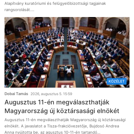
Alapítvány kuratóriumi és felügyelőbizottsági tagjainak
rangsorolását.…
KÖZÉLET
Dobai Tamás
2026, augusztus 5. 15:59
Augusztus 11-én megválaszthatják
Magyarország új köztársasági elnökét
Augusztus 11-én megválaszthatják Magyarország új köztársasági
elnökét. A javaslatot a Tisza-frakcióvezetője, Bujdosó Andrea
Anna nyújtotta be, az agusztus 10-11-én tartandó…