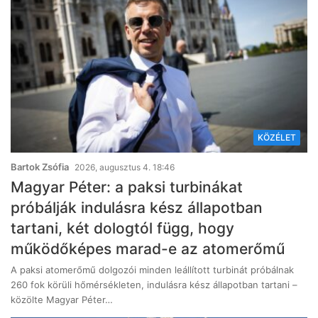
KÖZÉLET
Bartok Zsófia
2026, augusztus 4. 18:46
Magyar Péter: a paksi turbinákat
próbálják indulásra kész állapotban
tartani, két dologtól függ, hogy
működőképes marad-e az atomerőmű
A paksi atomerőmű dolgozói minden leállított turbinát próbálnak
260 fok körüli hőmérsékleten, indulásra kész állapotban tartani –
közölte Magyar Péter…