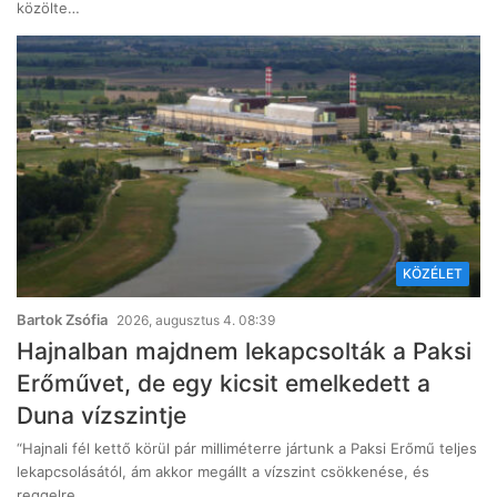
közölte…
KÖZÉLET
Bartok Zsófia
2026, augusztus 4. 08:39
Hajnalban majdnem lekapcsolták a Paksi
Erőművet, de egy kicsit emelkedett a
Duna vízszintje
“Hajnali fél kettő körül pár milliméterre jártunk a Paksi Erőmű teljes
lekapcsolásától, ám akkor megállt a vízszint csökkenése, és
reggelre…