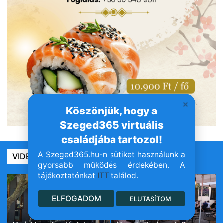
Köszönjük, hogy a
Szeged365 virtuális
családjába tartozol!
A Szeged365.hu-n sütiket használunk a
VIDEÓ365
gyorsabb működés érdekében. A
tájékoztatónkat
ITT
találod.
ELFOGADOM
ELUTASÍTOM