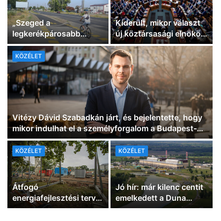
„Szeged a
Kiderült, mikor választ
legkerékpárosabb
új köztársasági elnököt
magyar város” – Botka
az Országgyűlés
László fotókat osztott
KÖZÉLET
meg a kiskundorozsmai
kerékpárút megújult
szakaszáról
Vitézy Dávid Szabadkán járt, és bejelentette, hogy
mikor indulhat el a személyforgalom a Budapest-
Belgrád vasútvonalon
KÖZÉLET
KÖZÉLET
Átfogó
Jó hír: már kilenc centit
energiafejlesztési tervet
emelkedett a Duna
fogadott el a kormány:
vízállása, és eső
szélenergetikai és
várható az osztrák