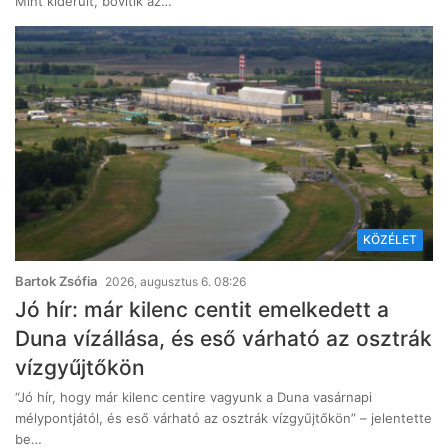
Mint kiderült, bővítik az…
KÖZÉLET
Bartok Zsófia
2026, augusztus 6. 08:26
Jó hír: már kilenc centit emelkedett a
Duna vízállása, és eső várható az osztrák
vízgyűjtőkön
“Jó hír, hogy már kilenc centire vagyunk a Duna vasárnapi
mélypontjától, és eső várható az osztrák vízgyűjtőkön” – jelentette
be…