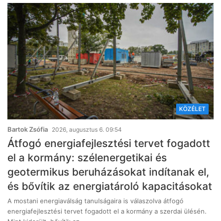
KÖZÉLET
Bartok Zsófia
2026, augusztus 6. 09:54
Átfogó energiafejlesztési tervet fogadott
el a kormány: szélenergetikai és
geotermikus beruházásokat indítanak el,
és bővítik az energiatároló kapacitásokat
A mostani energiaválság tanulságaira is válaszolva átfogó
energiafejlesztési tervet fogadott el a kormány a szerdai ülésén.