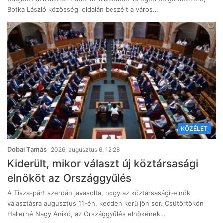
Botka László közösségi oldalán beszélt a város…
KÖZÉLET
Dobai Tamás
2026, augusztus 6. 12:28
Kiderült, mikor választ új köztársasági
elnököt az Országgyűlés
A Tisza-párt szerdán javasolta, hogy az köztársasági-elnök
választásra augusztus 11-én, kedden kerüljön sor. Csütörtökön
Hallerné Nagy Anikó, az Országgyűlés elnökének…