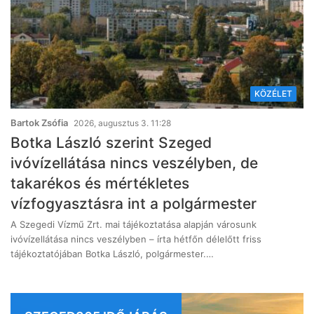
KÖZÉLET
Bartok Zsófia
2026, augusztus 3. 11:28
Botka László szerint Szeged
ivóvízellátása nincs veszélyben, de
takarékos és mértékletes
vízfogyasztásra int a polgármester
A Szegedi Vízmű Zrt. mai tájékoztatása alapján városunk
ivóvízellátása nincs veszélyben – írta hétfőn délelőtt friss
tájékoztatójában Botka László, polgármester.…