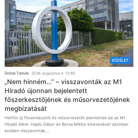
KÖZÉLET
Dobai Tamás
2026, augusztus 4. 12:46
„Nem hinném…” – visszavonták az M1
Híradó újonnan bejelentett
főszerkesztőjének és műsorvezetőjének
megbízatását
Hétfőn új főszerkesztőt és műsorvezetőt jelentettek be az M1
Híradó élére. Hajdú Gábor és Borsa Miklós kinevezését azonban
kedden visszavonták,…