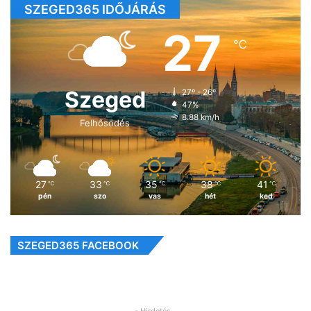
SZEGED365 IDŐJÁRÁS
27
℃
Szeged
27º - 26º
47%
8.88 km/h
Felhősödés
27
33
35
38
41
℃
℃
℃
℃
℃
pén
szo
vas
hét
ked
SZEGED365 FACEBOOK