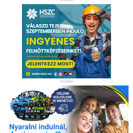
- Hirdetés -
- Hirdetés -