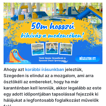
Ahogy azt
korábbi írásunkban
jeleztük,
Szegeden is elindul az a mozgalom, ami arra
ösztökéli az embereket, hogy ha már
karanténban kell lenniük, akkor legalább az este
egy adott időpontjában tapsolással fejezzék ki
hálájukat a legfontosabb foglalkozást művelők