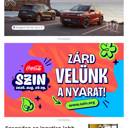
- Hirdetés -
- Hirdetés -