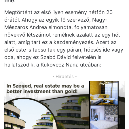
felé.
Megtörtént az első ilyen esemény hétfőn 20
órától. Ahogy az egyik fő szervező, Nagy-
Mészáros Andrea elmondta, folyamatosan
növekvő létszámot remélnek azalatt az egy hét
alatt, amíg tart ez a kezdeményezés. Azért az
első este is tapsoltak egy páran, hóesés ide vagy
oda, ahogy ez Szabó Dávid felvételén is
hallatszódik, a Kukovecz Nana utcában:
- Hirdetés -