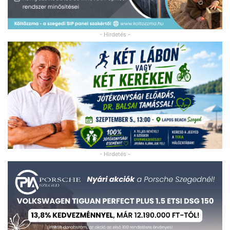
- Hirdetés -
- Hirdetés -