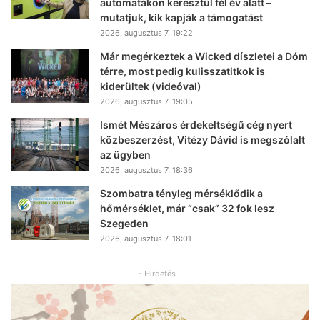
automatákon keresztül fél év alatt –
mutatjuk, kik kapják a támogatást
2026, augusztus 7. 19:22
Már megérkeztek a Wicked díszletei a Dóm
térre, most pedig kulisszatitkok is
kiderültek (videóval)
2026, augusztus 7. 19:05
Ismét Mészáros érdekeltségű cég nyert
közbeszerzést, Vitézy Dávid is megszólalt
az ügyben
2026, augusztus 7. 18:36
Szombatra tényleg mérséklődik a
hőmérséklet, már “csak” 32 fok lesz
Szegeden
2026, augusztus 7. 18:01
- Hirdetés -