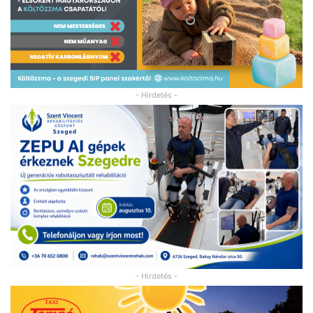
- Hirdetés -
- Hirdetés -