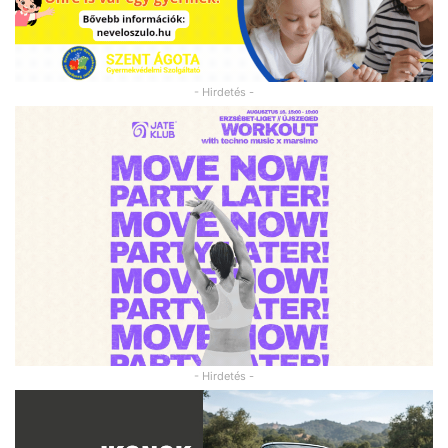
- Hirdetés -
- Hirdetés -