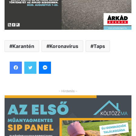
Karantén
Koronavírus
Taps
Facebook
Twitter
Messenger
- Hirdetés -