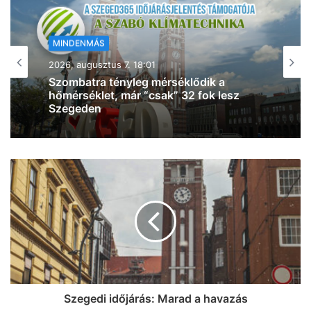
MINDENMÁS
2026, augusztus 7. 17:54
Baleset történt Szegeden – egy rolleres
esett el a Csillag tér közelében
Szegedi időjárás: Marad a havazás