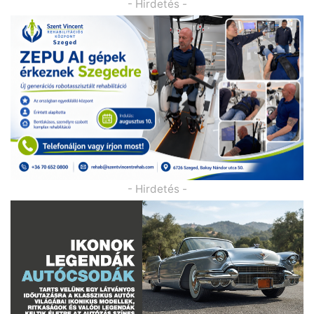
- Hirdetés -
- Hirdetés -