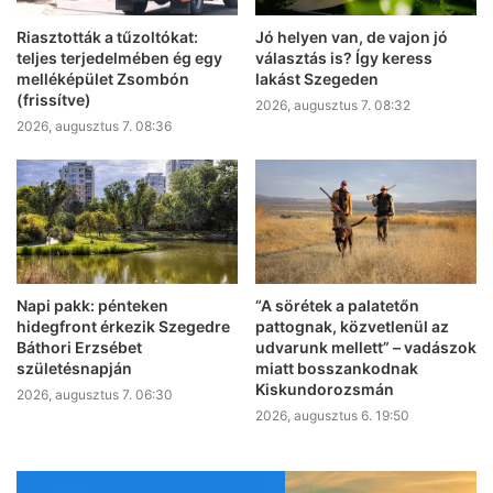
Riasztották a tűzoltókat:
Jó helyen van, de vajon jó
teljes terjedelmében ég egy
választás is? Így keress
melléképület Zsombón
lakást Szegeden
(frissítve)
2026, augusztus 7. 08:32
2026, augusztus 7. 08:36
Napi pakk: pénteken
“A sörétek a palatetőn
hidegfront érkezik Szegedre
pattognak, közvetlenül az
Báthori Erzsébet
udvarunk mellett” – vadászok
születésnapján
miatt bosszankodnak
Kiskundorozsmán
2026, augusztus 7. 06:30
2026, augusztus 6. 19:50