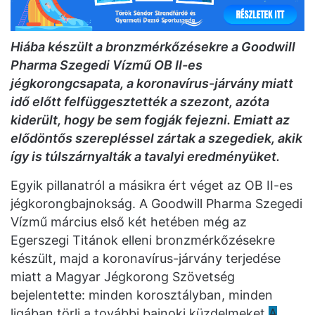
Hiába készült a bronzmérkőzésekre a Goodwill
Pharma Szegedi Vízmű OB II-es
jégkorongcsapata, a koronavírus-járvány miatt
idő előtt felfüggesztették a szezont, azóta
kiderült, hogy be sem fogják fejezni. Emiatt az
elődöntős szerepléssel zártak a szegediek, akik
így is túlszárnyalták a tavalyi eredményüket.
Egyik pillanatról a másikra ért véget az OB II-es
jégkorongbajnokság. A Goodwill Pharma Szegedi
Vízmű március első két hetében még az
Egerszegi Titánok elleni bronzmérkőzésekre
készült, majd a koronavírus-járvány terjedése
miatt a Magyar Jégkorong Szövetség
bejelentette: minden korosztályban, minden
ligában törli a további bajnoki küzdelmeket.
A