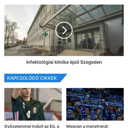
Infektológiai klinika épül Szegeden
KAPCSOLÓDÓ CIKKEK
Győzelemmel indult az Eb, a
Megvan a menetrend: