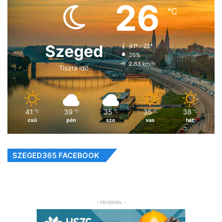
26
℃
Szeged
41º - 23º
26%
2.63 km/h
Tiszta idő
41
39
35
35
38
℃
℃
℃
℃
℃
csü
pén
szo
vas
hét
SZEGED365 FACEBOOK
- Hirdetés -