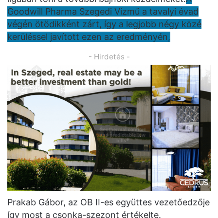
Goodwill Pharma Szegedi Vízmű a tavalyi évad
végén ötödikként zárt, így a legjobb négy közé
kerüléssel javított ezen az eredményén,
- Hirdetés -
Prakab Gábor, az OB II-es együttes vezetőedzője
így most a csonka-szezont értékelte.