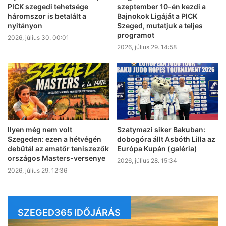
PICK szegedi tehetsége
szeptember 10-én kezdi a
háromszor is betalált a
Bajnokok Ligáját a PICK
nyitányon
Szeged, mutatjuk a teljes
programot
2026, július 30. 00:01
2026, július 29. 14:58
Ilyen még nem volt
Szatymazi siker Bakuban:
Szegeden: ezen a hétvégén
dobogóra állt Asbóth Lilla az
debütál az amatőr teniszezők
Európa Kupán (galéria)
országos Masters-versenye
2026, július 28. 15:34
2026, július 29. 12:36
SZEGED365 IDŐJÁRÁS