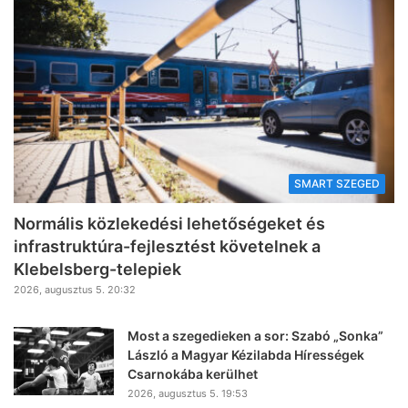
SMART SZEGED
Normális közlekedési lehetőségeket és
infrastruktúra-fejlesztést követelnek a
Klebelsberg-telepiek
2026, augusztus 5. 20:32
Most a szegedieken a sor: Szabó „Sonka”
László a Magyar Kézilabda Hírességek
Csarnokába kerülhet
2026, augusztus 5. 19:53