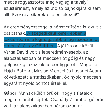
meccs rogyasztotta meg végleg a tavalyi
ezüstérmest, amely az utolsó bajnokijára ki sem
állt. Ezekre a sikerekre jó emlékezni!”
Az eredményességgel a népszerűsége is javult a
csapatnak.
A szegedi drukkerek ebben a
szezonban is a legmagasabb átlagnézőszámot
produkálták az OB II-ben.
A játékosok közül
Varga Dávid volt a legeredményesebb, az
alapszakaszban öt meccsen öt gólig és négy
gólpasszig, azaz kilenc pontig jutott. Mögötte
Hajdu Botond, Maslac Michael és Losonci Ádám
következett a statisztikában, ők nyolc meccsen
egyaránt nyolc pontot értek el.
Gábor
: “Annak külön örülök, hogy a fiatalok
megint előrébb léptek. Csanády Zsombor gólerős
volt, az alapszakaszban háromszor, az