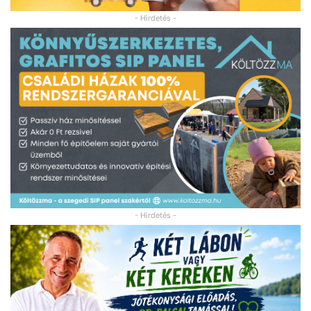
- Hirdetés -
- Hirdetés -