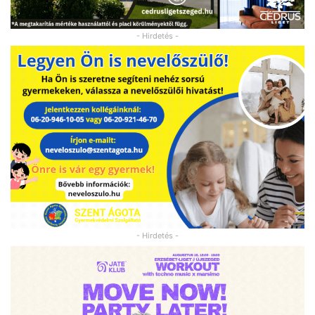
- Hirdetés -
- Hirdetés -