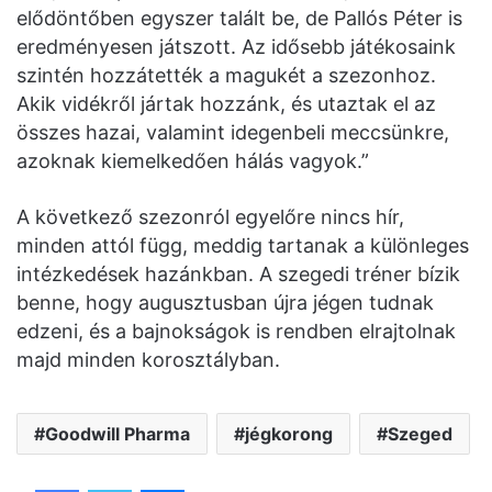
elődöntőben egyszer talált be, de Pallós Péter is
eredményesen játszott. Az idősebb játékosaink
szintén hozzátették a magukét a szezonhoz.
Akik vidékről jártak hozzánk, és utaztak el az
összes hazai, valamint idegenbeli meccsünkre,
azoknak kiemelkedően hálás vagyok.”
A következő szezonról egyelőre nincs hír,
minden attól függ, meddig tartanak a különleges
intézkedések hazánkban. A szegedi tréner bízik
benne, hogy augusztusban újra jégen tudnak
edzeni, és a bajnokságok is rendben elrajtolnak
majd minden korosztályban.
Goodwill Pharma
jégkorong
Szeged
Facebook
Twitter
Messenger