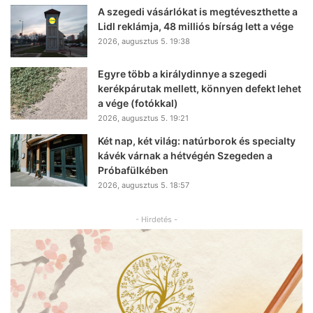
A szegedi vásárlókat is megtéveszthette a
Lidl reklámja, 48 milliós bírság lett a vége
2026, augusztus 5. 19:38
Egyre több a királydinnye a szegedi
kerékpárutak mellett, könnyen defekt lehet
a vége (fotókkal)
2026, augusztus 5. 19:21
Két nap, két világ: natúrborok és specialty
kávék várnak a hétvégén Szegeden a
Próbafülkében
2026, augusztus 5. 18:57
- Hirdetés -