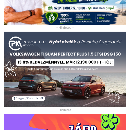
- Hirdetés -
- Hirdetés -