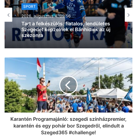
SPORT
2026, augusztus 3. 20:16
Szegedi küzdősport-szenzáció: a
világelső BKFC-ben debütál a Sárközi
MMA Team magyar bajnok nagyágyúja
Karantén Programajánló: szegedi színházpremier,
karantén és egy pohár bor Szegedről, elindult a
Szeged365 #challenge!