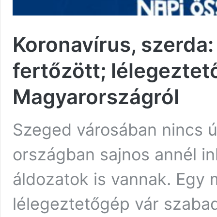
Koronavírus, szerda:
fertőzött; lélegezt
Magyarországról
Szeged városában nincs új
országban sajnos annél in
áldozatok is vannak. Egy 
lélegeztetőgép vár szabad