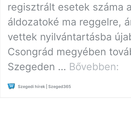
regisztrált esetek száma 
áldozatoké ma reggelre,
vettek nyilvántartásba új
Csongrád megyében tovább
Korona
Szegeden …
Bővebben:
szerda
Szege
nincs
Szegedi hírek | Szeged365
új
fertőzö
lélege
szaba
Magya