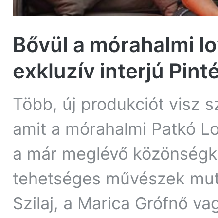
Bővül a mórahalmi lo
exkluzív interjú Pint
Több, új produkciót visz 
amit a mórahalmi Patkó L
a már meglévő közönségke
tehetséges művészek muta
Szilaj, a Marica Grófnő v