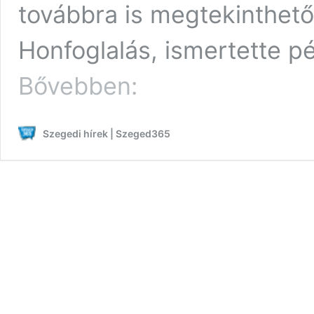
továbbra is megtekinthető
Honfoglalás, ismertette pé
Bővül
Bővebben:
a
mórahalmi
lovasszínház
Szegedi hírek | Szeged365
repertoárja,
exkluzív
interjú
Pintér
Tiborral