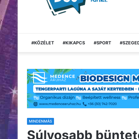
#KÖZÉLET
#KIKAPCS
#SPORT
#SZEGED
MINDENMÁS
Súlyosabb büntet