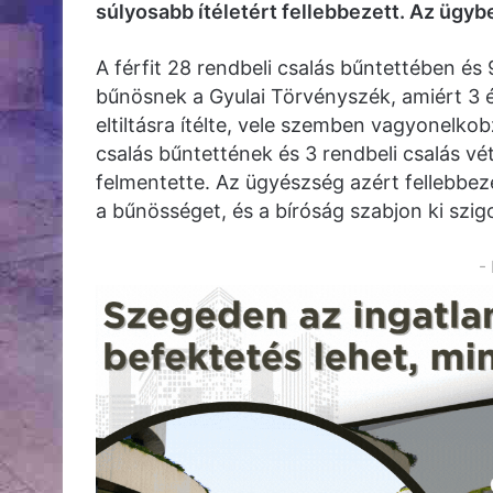
súlyosabb ítéletért fellebbezett. Az ügyb
A férfit 28 rendbeli csalás bűntettében és
bűnösnek a Gyulai Törvényszék, amiért 3 
eltiltásra ítélte, vele szemben vagyonelkob
csalás bűntettének és 3 rendbeli csalás vé
felmentette. Az ügyészség azért fellebbe
a bűnösséget, és a bíróság szabjon ki szig
-