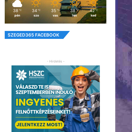
38
34
35
38
42
℃
℃
℃
℃
℃
pén
szo
vas
hét
ked
SZEGED365 FACEBOOK
- Hirdetés -