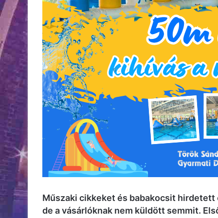
Műszaki cikkeket és babakocsit hirdetett e
de a vásárlóknak nem küldött semmit. Els