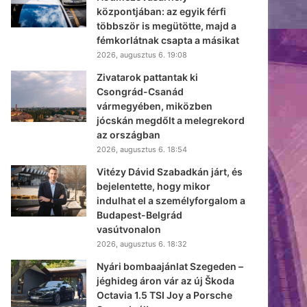
központjában: az egyik férfi
többször is megütötte, majd a
fémkorlátnak csapta a másikat
2026, augusztus 6. 19:08
Zivatarok pattantak ki
Csongrád-Csanád
vármegyében, miközben
jócskán megdőlt a melegrekord
az országban
2026, augusztus 6. 18:54
Vitézy Dávid Szabadkán járt, és
bejelentette, hogy mikor
indulhat el a személyforgalom a
Budapest-Belgrád
vasútvonalon
2026, augusztus 6. 18:32
Nyári bombaajánlat Szegeden –
jéghideg áron vár az új Škoda
Octavia 1.5 TSI Joy a Porsche