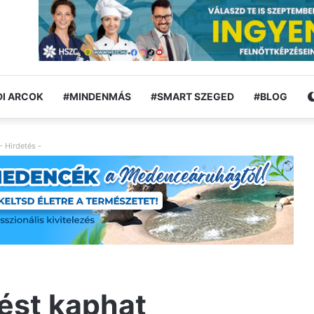
I ARCOK
#MINDENMÁS
#SMART SZEGED
#BLOG
- Hirdetés -
ést kaphat