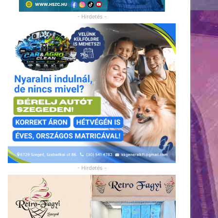
- Hirdetés -
- Hirdetés -