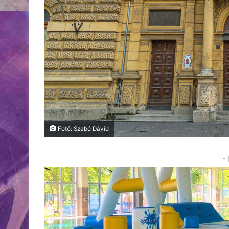
Fotó: Szabó Dávid
-