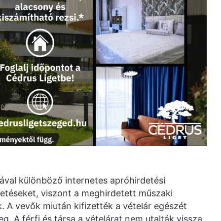
sával különböző internetes apróhirdetési
detéseket, viszont a meghirdetett műszaki
. A vevők miután kifizették a vételár egészét
. A férfi és társa a vételárat nem utalták vissza,