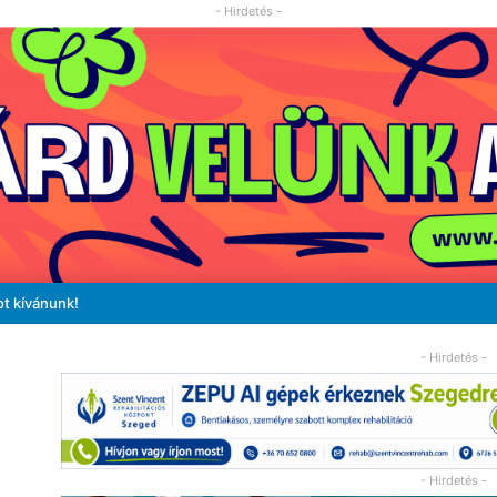
- Hirdetés -
ot kívánunk!
- Hirdetés -
- Hirdetés -