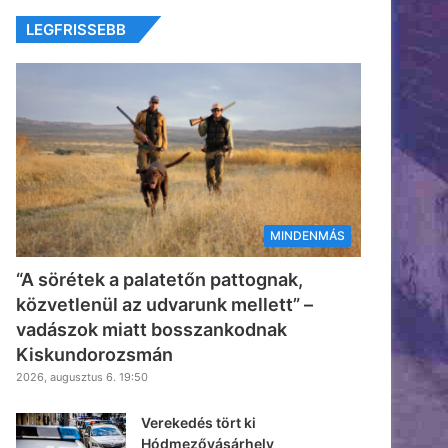
LEGFRISSEBB
MINDENMÁS
“A sörétek a palatetőn pattognak,
közvetlenül az udvarunk mellett” –
vadászok miatt bosszankodnak
Kiskundorozsmán
2026, augusztus 6. 19:50
Verekedés tört ki
Hódmezővásárhely