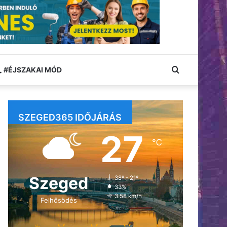
Keresés:
#ÉJSZAKAI MÓD
SZEGED365 IDŐJÁRÁS
27
℃
Szeged
38º - 21º
33%
3.58 km/h
Felhősödés