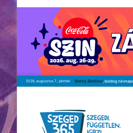
Berta, Bettina
2026, augusztus 7., péntek
, boldog névnap