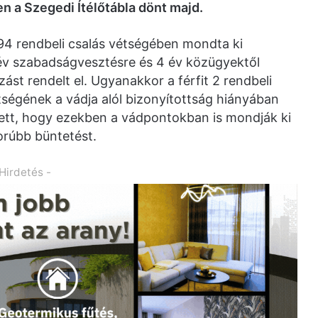
en a Szegedi Ítélőtábla dönt majd.
 94 rendbeli csalás vétségében mondta ki
év szabadságvesztésre és 4 év közügyektől
zást rendelt el. Ugyanakkor a férfit 2 rendbeli
tségének a vádja alól bizonyítottság hiányában
zett, hogy ezekben a vádpontokban is mondják ki
orúbb büntetést.
 Hirdetés -