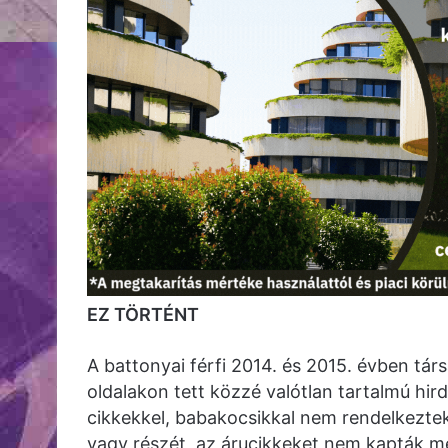
EZ TÖRTÉNT
A battonyai férfi 2014. és 2015. évben tár
oldalakon tett közzé valótlan tartalmú hir
cikkekkel, babakocsikkal nem rendelkeztek
vagy részét, az árucikkeket nem kapták meg