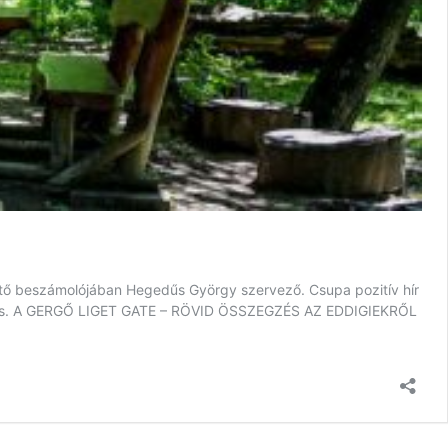
követő beszámolójában Hegedűs György szervező. Csupa pozitív hír
ség is. A GERGŐ LIGET GATE – RÖVID ÖSSZEGZÉS AZ EDDIGIEKRŐL