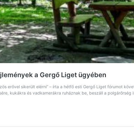
ejlemények a Gergő Liget ügyében
zös erővel sikerült elérni” – írta a hétfő esti Gergő Liget fórumot 
tésére, kukákra és vadkamerákra ruháznak be, beszáll a polgárőr