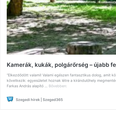
Kamerák, kukák, polgárőrség – újabb f
“Elkezdődött valami! Valami egészen fantasztikus dolog, amit kö
következik: egyesületet hoznak létre a kirándulóhely megmen
Kamerák,
Farkas András alapító …
Bővebben:
kukák,
polgárőrség
Szegedi hírek | Szeged365
–
újabb
fejlemények