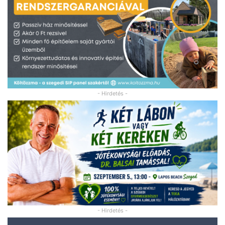
- Hirdetés -
- Hirdetés -