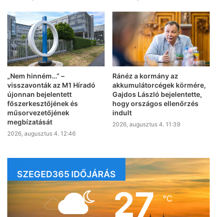
„Nem hinném…” –
Ránéz a kormány az
visszavonták az M1 Híradó
akkumulátorcégek körmére,
újonnan bejelentett
Gajdos László bejelentette,
főszerkesztőjének és
hogy országos ellenőrzés
műsorvezetőjének
indult
megbízatását
2026, augusztus 4. 11:39
2026, augusztus 4. 12:46
SZEGED365 IDŐJÁRÁS
27
℃