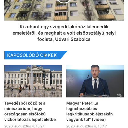
Kizuhant egy szegedi lakóház kilencedik
emeletéről, és meghalt a volt elsőosztályú helyi
focista, Udvari Szabolcs
KAPCSOLÓDÓ CIKKEK
Tévedésből közölte a
Magyar Péter: „a
minisztérium, hogy
legnehezebb és
országosan elsőfokú
legkritikusabb éjszakán
vízkorlátozás lépett életbe
vagyunk túl” (videó)
2026, augusztus 4. 18:27
2026, augusztus 4. 13:47