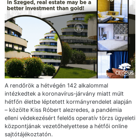
A rendőrök a hétvégén 142 alkalommal
intézkedtek a koronavírus-járvány miatt múlt
hétfőn életbe léptetett kormányrendelet alapján
– közölte Kiss Róbert alezredes, a pandémia
elleni védekezésért felelős operatív törzs ügyeleti
központjának vezetőhelyettese a hétfői online
sajtótájékoztatón.