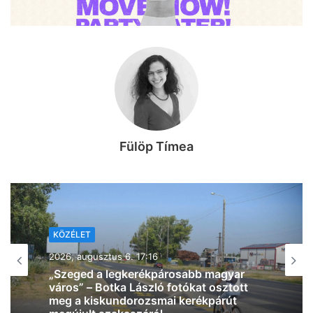
Fülöp Tímea
KÖZÉLET
2026, augusztus 6. 12:28
Kiderült, mikor választ új köztársasági
elnököt az Országgyűlés