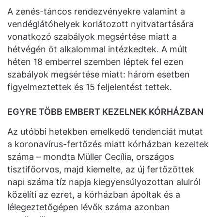
A zenés-táncos rendezvényekre valamint a
vendéglátóhelyek korlátozott nyitvatartására
vonatkozó szabályok megsértése miatt a
hétvégén öt alkalommal intézkedtek. A múlt
héten 18 emberrel szemben léptek fel ezen
szabályok megsértése miatt: három esetben
figyelmeztettek és 15 feljelentést tettek.
EGYRE TÖBB EMBERT KEZELNEK KÓRHÁZBAN
Az utóbbi hetekben emelkedő tendenciát mutat
a koronavírus-fertőzés miatt kórházban kezeltek
száma – mondta Müller Cecília, országos
tisztifőorvos, majd kiemelte, az új fertőzöttek
napi száma tíz napja kiegyensúlyozottan alulról
közelíti az ezret, a kórházban ápoltak és a
lélegeztetőgépen lévők száma azonban