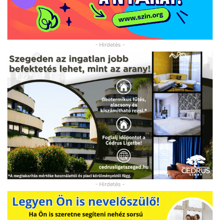
- Hirdetés -
- Hirdetés -