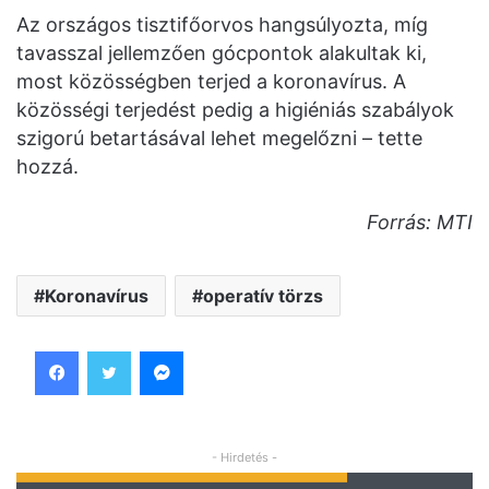
Az országos tisztifőorvos hangsúlyozta, míg
tavasszal jellemzően gócpontok alakultak ki,
most közösségben terjed a koronavírus. A
közösségi terjedést pedig a higiéniás szabályok
szigorú betartásával lehet megelőzni – tette
hozzá.
Forrás: MTI
Koronavírus
operatív törzs
Facebook
Twitter
Messenger
- Hirdetés -