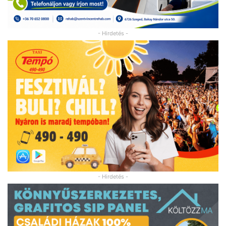
- Hirdetés -
- Hirdetés -