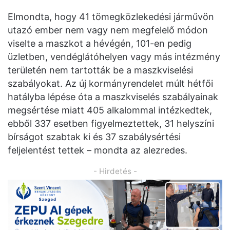
Elmondta, hogy 41 tömegközlekedési járművön
utazó ember nem vagy nem megfelelő módon
viselte a maszkot a hévégén, 101-en pedig
üzletben, vendéglátóhelyen vagy más intézmény
területén nem tartották be a maszkviselési
szabályokat. Az új kormányrendelet múlt hétfői
hatályba lépése óta a maszkviselés szabályainak
megsértése miatt 405 alkalommal intézkedtek,
ebből 337 esetben figyelmeztettek, 31 helyszíni
bírságot szabtak ki és 37 szabálysértési
feljelentést tettek – mondta az alezredes.
- Hirdetés -