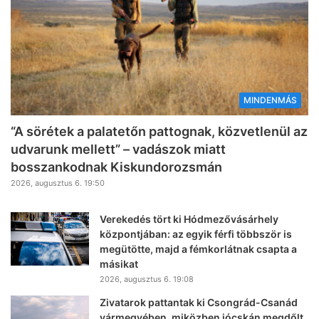
MINDENMÁS
“A sörétek a palatetőn pattognak, közvetlenül az
udvarunk mellett” – vadászok miatt
bosszankodnak Kiskundorozsmán
2026, augusztus 6. 19:50
Verekedés tört ki Hódmezővásárhely
központjában: az egyik férfi többször is
megütötte, majd a fémkorlátnak csapta a
másikat
2026, augusztus 6. 19:08
Zivatarok pattantak ki Csongrád-Csanád
vármegyében, miközben jócskán megdőlt