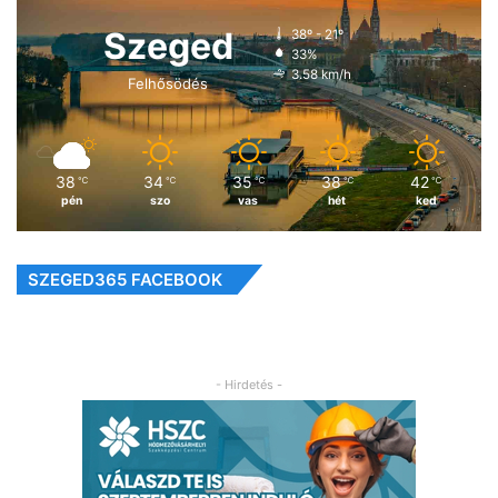
Szeged
38º - 21º
33%
3.58 km/h
Felhősödés
38
34
35
38
42
℃
℃
℃
℃
℃
pén
szo
vas
hét
ked
SZEGED365 FACEBOOK
- Hirdetés -