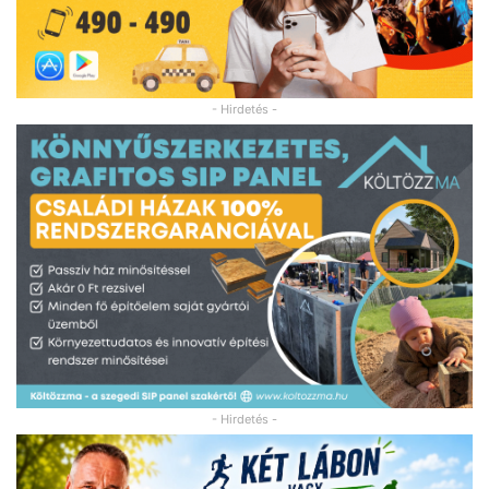
- Hirdetés -
- Hirdetés -