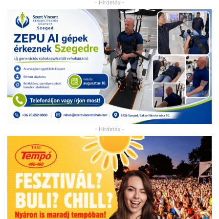
- Hirdetés -
- Hirdetés -