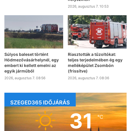
2026, augusztus 7. 10:53
Súlyos baleset történt
Riasztották a tűzoltókat:
Hódmezővásárhelynél, egy
teljes terjedelmében ég egy
embert ki kellett emelni az
melléképület Zsombón
egyik járműből
(frissítve)
2026, augusztus 7. 08:56
2026, augusztus 7. 08:36
SZEGED365 IDŐJÁRÁS
31
℃