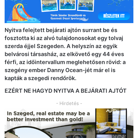
Nyitva felejtett bejárati ajtón surrant be és
fosztotta ki az alvó tulajdonosokat egy tolvaj
szerda éjjel Szegeden. A helyszín az egyik
belvárosi társasház, az elkövető egy 44 éves
férfi, az időintervallum meglehetősen rövid: a
szegény ember Danny Ocean-jét már el is
kapták a szegedi rendőrök.
EZÉRT NE HAGYD NYITVA A BEJÁRATI AJTÓT
- Hirdetés -