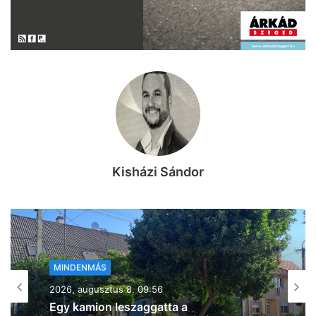
Kisházi Sándor
MINDENMÁS
2026, augusztus 8. 06:30
Napi pakk: kellemesebb idővel indul a