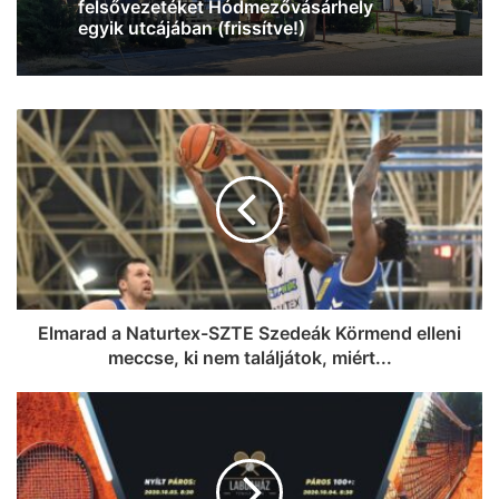
hétvége és a Wicked-láz Szegeden
Elmarad a Naturtex-SZTE Szedeák Körmend elleni
meccse, ki nem találjátok, miért...