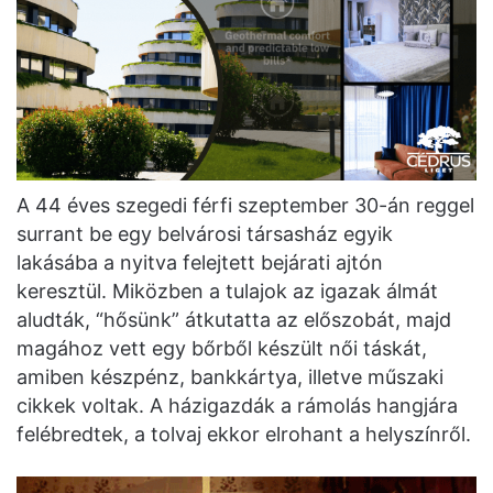
A 44 éves szegedi férfi szeptember 30-án reggel
surrant be egy belvárosi társasház egyik
lakásába a nyitva felejtett bejárati ajtón
keresztül. Miközben a tulajok az igazak álmát
aludták, “hősünk” átkutatta az előszobát, majd
magához vett egy bőrből készült női táskát,
amiben készpénz, bankkártya, illetve műszaki
cikkek voltak. A házigazdák a rámolás hangjára
felébredtek, a tolvaj ekkor elrohant a helyszínről.