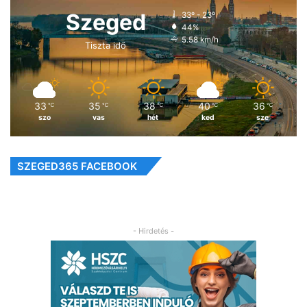
Szeged
33º - 23º
44%
5.58 km/h
Tiszta idő
33
35
38
40
36
℃
℃
℃
℃
℃
szo
vas
hét
ked
sze
SZEGED365 FACEBOOK
- Hirdetés -