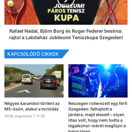
Rafael Nadal, Björn Borg és Roger Federer besírna:
rajtol a Labdaház Jubileumi Teniszkupa Szegeden!
KAPCSOLÓDÓ CIKKEK
Négyes karambol történt az
Részegen rollerezett egy férfi
M5-ösön, alakul a torlódás
Szegeden: felhajtott a
járdára, majd elesett – olyan
2026, augusztus 7. 11:29
ittas volt, hogy nem tudta a
légalkohol-mérőt megfújni a
helyszínen