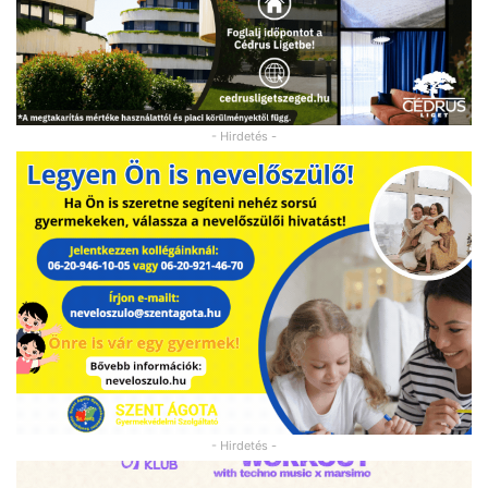
- Hirdetés -
- Hirdetés -