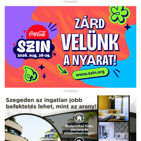
- Hirdetés -
- Hirdetés -