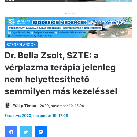
- Hirdetés -
SZEGEDI ARCOK
Dr. Bella Zsolt, SZTE: a
vérplazma terápia jelenleg
nem helyettesíthető
semmilyen más kezeléssel
Fülöp Tímea
2020, november 19. 15:00
Frissítve: 2020, november 19. 17:08
Facebook
Twitter
Messenger