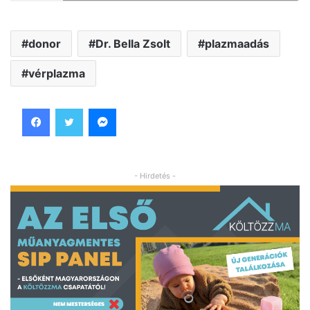
donor
Dr. Bella Zsolt
plazmaadás
vérplazma
Facebook
Twitter
Messenger
- Hirdetés -