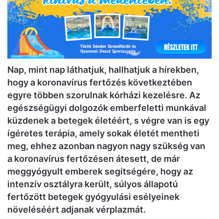
Nap, mint nap láthatjuk, hallhatjuk a hírekben,
hogy a koronavírus fertőzés következtében
egyre többen szorulnak kórházi kezelésre. Az
egészségügyi dolgozók emberfeletti munkával
küzdenek a betegek életéért, s végre van is egy
ígéretes terápia, amely sokak életét mentheti
meg, ehhez azonban nagyon nagy szükség van
a koronavírus fertőzésen átesett, de már
meggyógyult emberek segítségére, hogy az
intenzív osztályra került, súlyos állapotú
fertőzött betegek gyógyulási esélyeinek
növeléséért adjanak vérplazmát.