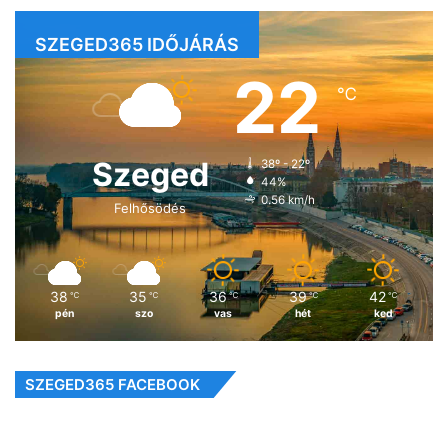
SZEGED365 IDŐJÁRÁS
22
℃
Szeged
38º - 22º
44%
0.56 km/h
Felhősödés
38
35
36
39
42
℃
℃
℃
℃
℃
pén
szo
vas
hét
ked
SZEGED365 FACEBOOK