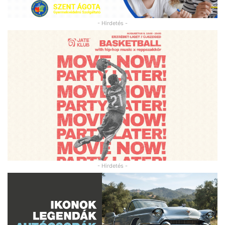
- Hirdetés -
- Hirdetés -