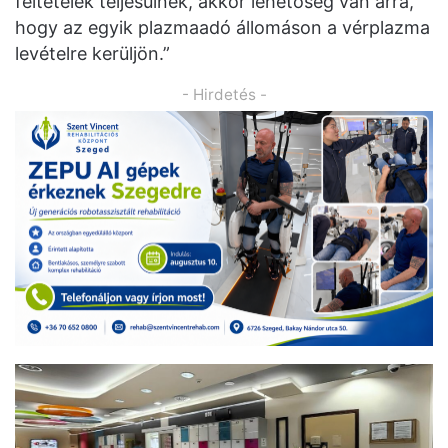
feltételek teljesülnek, akkor lehetőség van arra,
hogy az egyik plazmaadó állomáson a vérplazma
levételre kerüljön.”
- Hirdetés -