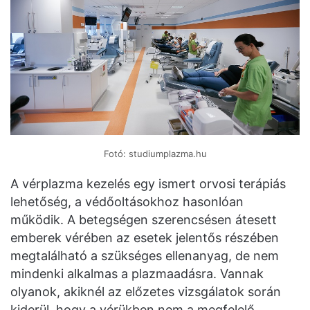
Fotó: studiumplazma.hu
A vérplazma kezelés egy ismert orvosi terápiás
lehetőség, a védőoltásokhoz hasonlóan
működik. A betegségen szerencsésen átesett
emberek vérében az esetek jelentős részében
megtalálható a szükséges ellenanyag, de nem
mindenki alkalmas a plazmaadásra. Vannak
olyanok, akiknél az előzetes vizsgálatok során
kiderül, hogy a vérükben nem a megfelelő