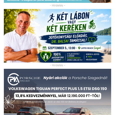
- Hirdetés -
- Hirdetés -