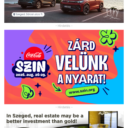
- Hirdetés -
- Hirdetés -