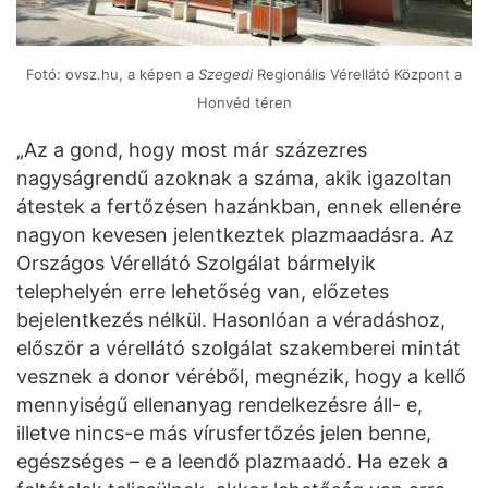
Fotó: ovsz.hu, a képen a
Szegedi
Regionális Vérellátó Központ a
Honvéd téren
„Az a gond, hogy most már százezres
nagyságrendű azoknak a száma, akik igazoltan
átestek a fertőzésen hazánkban, ennek ellenére
nagyon kevesen jelentkeztek plazmaadásra. Az
Országos Vérellátó Szolgálat bármelyik
telephelyén erre lehetőség van, előzetes
bejelentkezés nélkül. Hasonlóan a véradáshoz,
először a vérellátó szolgálat szakemberei mintát
vesznek a donor véréből, megnézik, hogy a kellő
mennyiségű ellenanyag rendelkezésre áll- e,
illetve nincs-e más vírusfertőzés jelen benne,
egészséges – e a leendő plazmaadó. Ha ezek a