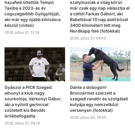
hazafelé ültettük Tempó
szatymaziak a világ körül:
Taxiba a 2023-as év
már csak egy nap választja el
Legszegedibb Gyógyítóját,
a céltól Farkas Gábort, aki
aki már egy újabb kihívásra
Babettával 10 nap alatt közel
készül (videó)
3400 kilométert tett meg
Nordkapp felé (fotókkal)
2026, július 31. 12:19
2026, július 31. 09:43
Gyászol a PICK Szeged:
Dante a dobogón!
elhunyt a klub nagy
Bronzérmet szerzett a
szurkolója, Várkonyi Gábor,
szegedi rendőr és szolgálati
aki a nyitott gerinccel
kutyája egy nemzetközi
született kis Bendét
versenyen (fotókkal)
örökbefogadta
2026, július 30. 16:45
2026, július 31. 09:18