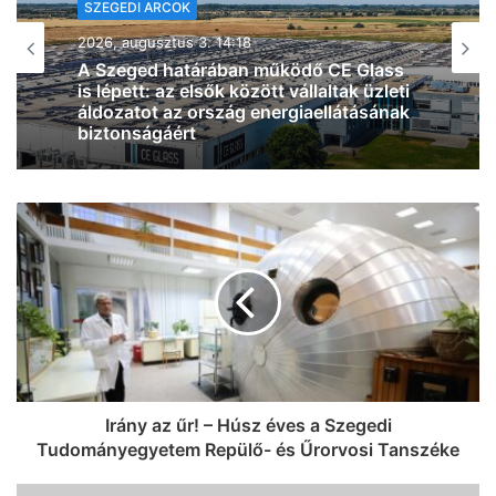
SZEGEDI ARCOK
2026, augusztus 3. 11:18
Csavarodj rá a retro lágyfagyira a
szegedi hőségben – új üzletet nyitott a
Retro Fagyi
Irány az űr! – Húsz éves a Szegedi
Tudományegyetem Repülő- és Űrorvosi Tanszéke