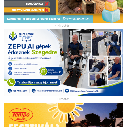
- Hirdetés -
- Hirdetés -