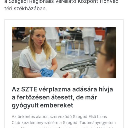
a Szegedi Regionális Vérellátó Központ Honvéd
téri székházában.