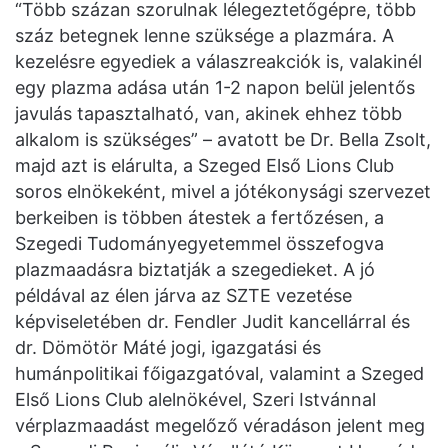
“Több százan szorulnak lélegeztetőgépre, több
száz betegnek lenne szüksége a plazmára. A
kezelésre egyediek a válaszreakciók is, valakinél
egy plazma adása után 1-2 napon belül jelentős
javulás tapasztalható, van, akinek ehhez több
alkalom is szükséges” – avatott be Dr. Bella Zsolt,
majd azt is elárulta, a Szeged Első Lions Club
soros elnökeként, mivel a jótékonysági szervezet
berkeiben is többen átestek a fertőzésen, a
Szegedi Tudományegyetemmel összefogva
plazmaadásra biztatják a szegedieket. A jó
példával az élen járva az SZTE vezetése
képviseletében dr. Fendler Judit kancellárral és
dr. Dömötör Máté jogi, igazgatási és
humánpolitikai főigazgatóval, valamint a Szeged
Első Lions Club alelnökével, Szeri Istvánnal
vérplazmaadást megelőző véradáson jelent meg