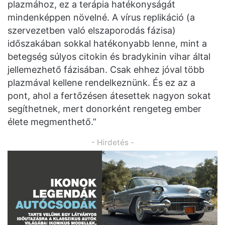
plazmához, ez a terápia hatékonyságát
mindenképpen növelné. A vírus replikáció (a
szervezetben való elszaporodás fázisa)
időszakában sokkal hatékonyabb lenne, mint a
betegség súlyos citokin és bradykinin vihar által
jellemezhető fázisában. Csak ehhez jóval több
plazmával kellene rendelkeznünk. És ez az a
pont, ahol a fertőzésen átesettek nagyon sokat
segíthetnek, mert donorként rengeteg ember
élete megmenthető.”
- Hirdetés -